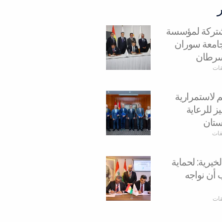
مشتركة لمؤسسة
وجامعة سوران
سرطان
قات
م لاستمرارية
ز للرعاية
ستان
يقات
يرية: لحماية
 أن نواجه
قات