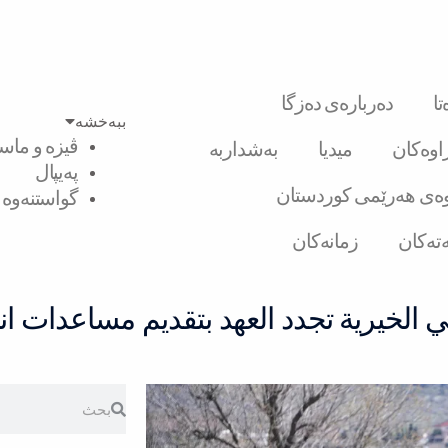
ا
دەربارەی دەزگا
ببەخشە
ڤیزە و ماست
راوەکان
میدیا
بەشداربە
پەیپال
ەی هەرێمی کوردستان
گواستنەوە ل
تەکان
زمانەکان
ي الخيرية تجدد العهد بتقديم مساعدات ان
Search
Search