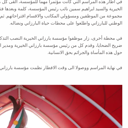
في اطار هذه المراسم التي كانت مؤتمرا مهما للمؤسسة، القى كل
الخيرية والسيد ابراهيم سمين نائب رئيس المؤسسة، كلمة وبعدها ف
مجموعة من الموظفين ومسؤولي المكاتب والاقسام اقتراحاتهم. ث
الوطني للبارزاني واطلعوا على محطات حياة البارزاني ونضاله.
في محطة أخرى، زار موظفوا مؤسسة بارزاني الخيرية النصب التذكار
ضريح الضحايا، وقدم كل من رئيس مؤسسة بارزاني الخيرية ومدير الن
حول هذه المأساة والجرائم بحق الانسانية.
في نهاية المراسم ووصولا الى وقت الافطار نظمت مؤسسة بارزاني 