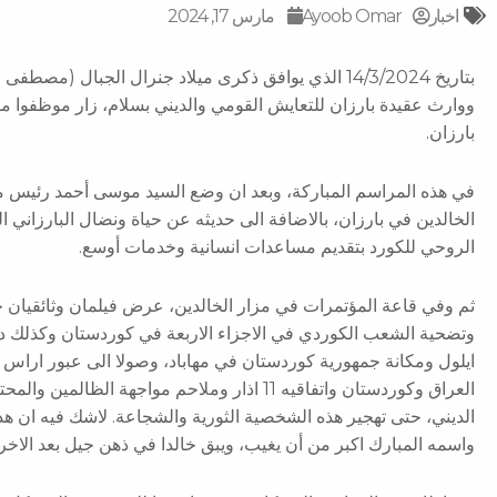
اخبار
Ayoob Omar
مارس 17, 2024
بتاريخ 14/3/2024 الذي يوافق ذكرى ميلاد جنرال الجبال (
ووارث عقيدة بارزان للتعايش القومي والديني بسلام، زار موظفوا مؤ
بارزان.
في هذه المراسم المباركة، وبعد ان وضع السيد موسى أحمد رئيس مؤ
الخالدين في بارزان، بالاضافة الى حديثه عن حياة ونضال البارزاني ا
الروحي للكورد بتقديم مساعدات انسانية وخدمات أوسع.
ثم وفي قاعة المؤتمرات في مزار الخالدين، عرض فيلمان وثائقيان
وتضحية الشعب الكوردي في الاجزاء الاربعة في كوردستان وكذلك دور 
ايلول ومكانة جمهورية كوردستان في مهاباد، وصولا الى عبور اراس ال
العراق وكوردستان واتفاقیە 11 اذار وملاحم مواجهة 
الديني، حتى تهجير هذه الشخصية الثورية والشجاعة. لاشك فيه ان ه
واسمه المبارك اكبر من أن يغيب، ويبق خالدا في ذهن جيل بعد الاخر.