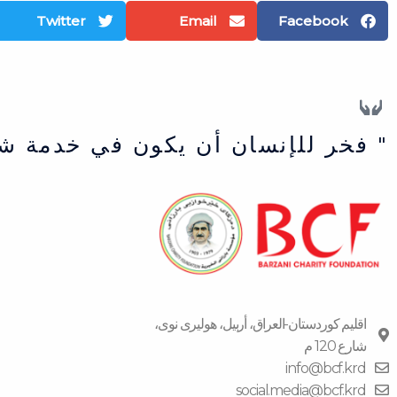
Twitter
Email
Facebook
" فخر للإنسان أن يكون في خدمة ش
اقلیم كوردستان-العراق، أربیل، هولیری نوی،
شارع 120 م
info@bcf.krd
social.media@bcf.krd