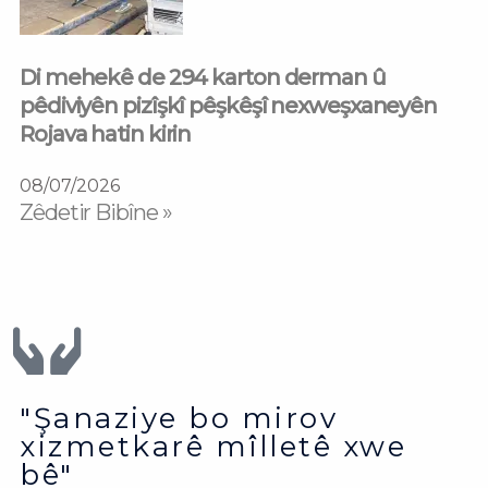
Di mehekê de 294 karton derman û
pêdiviyên pizîşkî pêşkêşî nexweşxaneyên
Rojava hatin kirin
08/07/2026
Zêdetir Bibîne »
"Şanaziye bo mirov
xizmetkarê mîlletê xwe
bê"