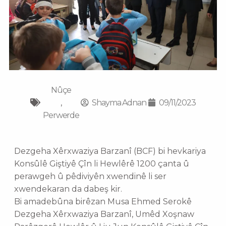
Nûçe
,
Shayma Adnan
09/11/2023
Perwerde
Dezgeha Xêrxwaziya Barzanî (BCF) bi hevkariya
Konsûlê Giştiyê Çîn li Hewlêrê 1200 çanta û
perawgeh û pêdiviyên xwendinê li ser
xwendekaran da dabeş kir.
Bi amadebûna birêzan Musa Ehmed Serokê
Dezgeha Xêrxwaziya Barzanî, Umêd Xoşnaw