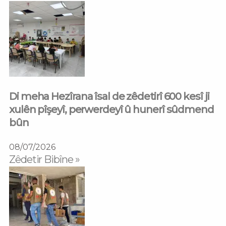
Di meha Hezîrana îsal de zêdetirî 600 kesî ji
xulên pîşeyî, perwerdeyî û hunerî sûdmend
bûn
08/07/2026
Zêdetir Bibîne »