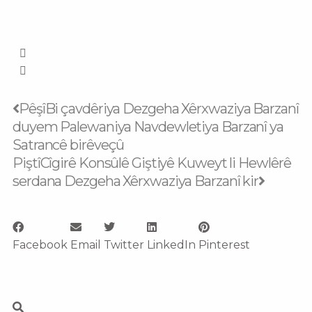
Prev
Next
Pêşî
Bi çavdêriya Dezgeha Xêrxwaziya Barzanî
duyem Palewaniya Navdewletiya Barzanî ya
Satrancê birêveçû
Piştî
Cîgirê Konsûlê Giştiyê Kuweyt li Hewlêrê
serdana Dezgeha Xêrxwaziya Barzanî kir
Facebook
Email
Twitter
LinkedIn
Pinterest
Search
Search