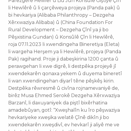
Parêzgerê Hewlêr û Liu Jun Konsûlê Giştiyê Çîn
li Hewlêrê û li çarçêweya projeya (Panda pak) û
bi hevkariya (Alibaba Philanthropy – Dezgeha
Xêrxwaziya Alibaba) û (China Foundation For
Rural Development – Dezgeha Çînî ya ji bo
Pêşxistina Gundan) û Konsûlê Çîn li Hewlêrê,
roja 07.11.2023 li xwendingeha Bineretiya (Eleta)
li wargeha Herşem ya li Hewlêrê, projeya (Panda
Pak) ragihand. Proje ji dabeşkirina 1200 çanta û
perawgehan li xwe digrê, li destpêka projeyê jî
xwendekarên qonaxa yekem û duyema bineretî
li wan xwendingehan diyarî têne pêşkêş kirin.
Destpêka rêwresmê û civîna rojnamevaniyê de,
birêz Musa Ehmed Serokê Dezgeha Xêrxwaziya
Barzanî, li daxuyaniyek da piştî bixêrhatina
amadebûyan, gotî: “Xweşhalîn ku îro pêşwaziya
hevkariyeke xweşika welatê Çînê dikîn ji bo
xwendekarên xweşdivî, ev hevkarî ji aliyê me ve