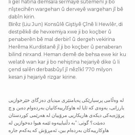
li gel hatina demsala sermayê sûtemenî ji bo
nîştecihên wargehan û derveyê wargehan jî bê
dabîn kirin.
Birêz (Liu Jun) Konsûlê Giştiyê Çînê li Hewlêr, di
destpêkê de hevxemiya xwe ji bo koçber û
penaberên bê mal derbirî û dergeh vekirina
Herêma Kurdistanê jî ji bo koçber û penaberan
bilind nirxand. Heman demê de behsa ewe kir ku
welatê wan kar ji bo nehiştina hejariyê dike û li
çend salên derbasbûyî jî nêzîkî 770 milyon
kesan ji hejariyê rizgar kirine.
لە وەڵامی پرسیارێكی پەیامنێری میدیای دەزگای خێرخوازیی
بارزانی، بەوەی كە ئایا لە هاوكارییەكانیان بەردەوام دەبن و چ
پرۆژەیەكی دیكەی هاریكاریی مرۆییان لە هەرێمی كوردستان
دەبێت؟ گوتی: “بە دڵنیاییەوە ئێمە هیوا دەخوازین لە
هاوكارییەكان بەردەام بین، ئەمڕۆش كە یەكەم جارە