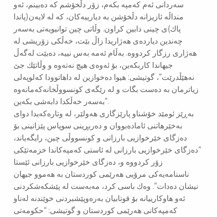
سەردانی ئەم كەمپە بكەم، زۆر دڵخۆشم كە دەبینم، ئەو
منداڵە ئازیزانە دڵخۆشن بە دیارییەكان، كە لە لایەن(پاندا
پاك)ی چینی دابین كراون. وڵاتی چین توانیویەتی بەسەر
چەندین دیاردەی هەژاریدا زاڵ بێت، خەڵكی زۆریشی لە
هەژاری رزگار كردووە. بەڵام ئەمە بەس نییە، دەبێت لەگەڵ
جیهاندا كاربكەین، بۆ ئەوەی هیچ نەتەوە و وڵاتێك جێ
نەهێڵدرێت”، گوتیشی: هیوا دەخوازین لە داهاتوودا كەلوپەلی
زیاترمان بە دەست بگات و لە رێگەی كونسووڵخانەكەمانەوە
بەسەر خەڵكدا دابەشی بكەین”.
بەڕێز ئومێد خۆشناو پارێزگاری هەولێر، لە وتارەكەیدا دوای
بەخێرهاتنی ئامادەبووان و دەربڕینی سوپاس پێزانینی بۆ
دەزگای خێرخوازیی بارزانی و كونسووڵی چین، رایگەیاند،
“دەزگای خێرخوازیی بارزانی لە ئاستی کەمپەکاندا خزمەتێکی
زۆر كردووە و، دەزگای خێرخوازیی بارزانی ئێستا
ناسنامەیەكی مرۆیی هەرێمی کوردستان بە هەموو جیهان
نیشان دەدات”. وەك باسی كرد، مەبەست لە پێشکەشکردنی
ئەو هاوکارییانە بۆ قوتابیان بەرەوپێشبردنی خوێندنە لەناو
کەمپەکانی هەرێمی کوردستان و گوتیشی: “حکومەتی