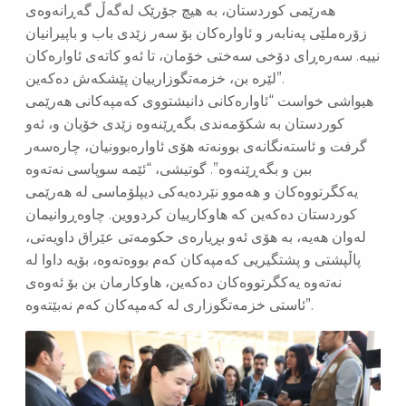
هەرێمی کوردستان، بە هیچ جۆرێک لەگەڵ گەڕانەوەی
زۆرەملێی پەنابەر و ئاوارەکان بۆ سەر زێدی باب و باپیرانیان
نییە. سەرەڕای دۆخی سەختی خۆمان، تا ئەو کاتەی ئاوارەکان
لێرە بن، خزمەتگوزارییان پێشکەش دەکەین”.
هیواشی خواست “ئاوارەکانی دانیشتووی کەمپەکانی هەرێمی
کوردستان بە شکۆمەندی بگەڕێنەوە زێدی خۆیان و، ئەو
گرفت و ئاستەنگانەی بوونەتە هۆی ئاوارەبوونیان، چارەسەر
ببن و بگەڕێنەوە”. گوتیشی، “ئێمە سوپاسی نەتەوە
یەکگرتووەکان و هەموو نێردەیەکی دیپلۆماسی لە هەرێمی
کوردستان دەکەین کە هاوکارییان کردووین. چاوەڕوانیمان
لەوان هەیە، بە هۆی ئەو بڕیارەی حکومەتی عێراق داویەتی،
پاڵپشتی و پشتگیریی کەمپەکان کەم بووەتەوە، بۆیە داوا لە
نەتەوە یەکگرتووەکان دەکەین، هاوکارمان بن بۆ ئەوەی
ئاستی خزمەتگوزاری لە کەمپەکان کەم نەبێتەوە”.