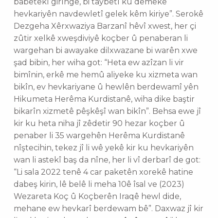
babetekî girînge, bi taybetî ku demeke
hevkariyên navdewletî gelek kêm kiriye”. Serokê
Dezgeha Xêrxwaziya Barzanî hêvî xwest, her çi
zûtir xelkê xweşdiviyê koçber û penaberan li
wargehan bi awayake dilxwazane bi warên xwe
şad bibin, her wiha got: “Heta ew azîzan li vir
bimînin, erkê me hemû aliyeke ku xizmeta wan
bikîn, ev hevkariyane û hewlên berdewamî yên
Hikumeta Herêma Kurdistanê, wiha dike baştir
bikarîn xizmetê pêşkêşî wan bikîn”. Behsa ewe jî
kir ku heta niha jî zêdetir 90 hezar koçber û
penaber li 35 wargehên Herêma Kurdistanê
nîştecihin, tekez jî li wê yekê kir ku hevkariyên
wan li astekî baş da nîne, her li vî derbarî de got:
“Li sala 2022 tenê 4 car paketên xorekê hatine
dabeş kirin, lê belê li meha 10ê îsal ve (2023)
Wezareta Koç û Koçberên Iraqê hewl dide,
mehane ew hevkarî berdewam bê”. Daxwaz jî kir