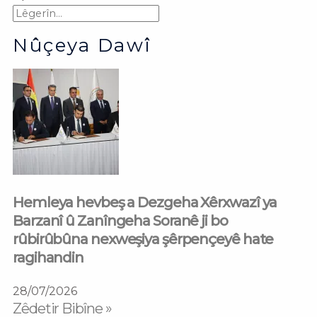
Nûçeya Dawî
Hemleya hevbeş a Dezgeha Xêrxwazî ya
Barzanî û Zanîngeha Soranê ji bo
rûbirûbûna nexweşiya şêrpençeyê hate
ragihandin
28/07/2026
Zêdetir Bibîne »