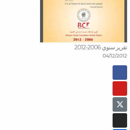
تقرير سنوي 2006-2012
04/12/2012
Facebook-
Instagram
Youtube
Tiktok
Flickr
f