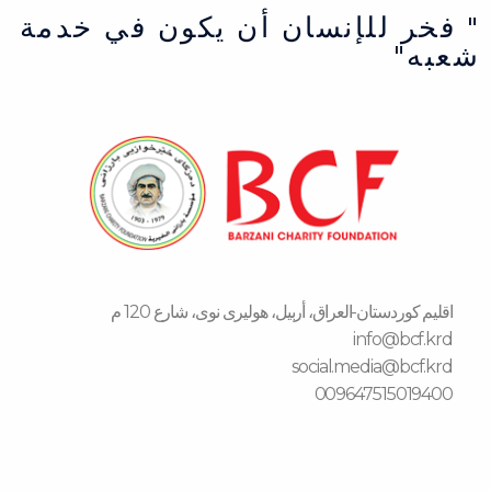
" فخر للإنسان أن يكون في خدمة
شعبه"
اقلیم كوردستان-العراق، أربیل، هولیری نوی، شارع 120 م
info@bcf.krd
social.media@bcf.krd
009647515019400