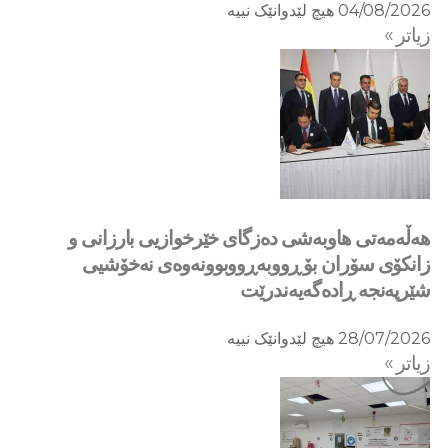
04/08/2026
هیچ لێدوانێک نییە
زیاتر »
هه‌ڵه‌مه‌تی هاو‌به‌شی ده‌زگای خێرخوازیی بارزانی و
زانكۆی سۆران بۆ ڕووبه‌ڕووبوونه‌وه‌ی نه‌خۆشیی
شێرپه‌نجه‌ ڕاده‌گه‌یه‌ندرێت
28/07/2026
هیچ لێدوانێک نییە
زیاتر »