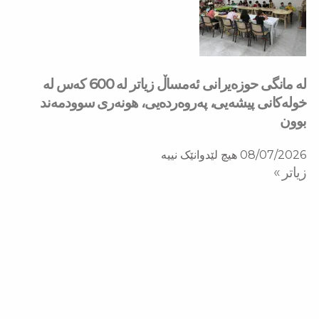
لە مانگی حوزەیرانی ئەمساڵ زیاتر له‌ 600 كه‌س له‌
خولەكانی پیشەیی، پەروەردەیی، هونەری سوودمه‌ند
بوون
08/07/2026
هیچ لێدوانێک نییە
زیاتر »