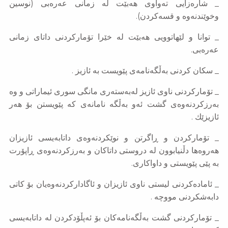
_
شارەزایی تەواوی هەبێت لە زمانی عەرەبی (نوسین
وخوێندنەوە و قسەکردن).
_ توانا و لێهاتوویی هەبێت لە خێرا تۆمارکردنی داتای زمانی
عەرەبی.
_ سكان كردنی به‌ڵگه‌نامه‌ی پێویست به‌ ئازیز .
_ تۆماركردنی ناوی ئازیز له‌به‌سته‌ری مانگی سوری ئیماراتی و وه‌
به‌رزكردنه‌وه‌ی گشت ئه‌و به‌ڵگه‌ نامانه‌ی كه‌ پێویستن بۆ هه‌ر
ئازیزێك .
_ تۆماركردن و ڕاگرتن و نوێكردنه‌وه‌ی داتابه‌یسی ئازیزان
هه‌روه‌ها دڵنیابوون له‌ دروستی داتاكان و به‌رزكردنه‌وه‌ی ڕاپۆرت
به‌ پێی پێویستی و داواكاری.
_ ئاماده‌كردنی لیستی ناوی ئازیزان و ئاگاداركردنه‌وه‌یان بۆ كاتی
دابه‌شكردنی مووچه‌ .
_ تۆماركردنی گشت به‌ڵگه‌نامه‌كان بۆ ئه‌پڵۆدكردن له‌ داتابه‌یسی