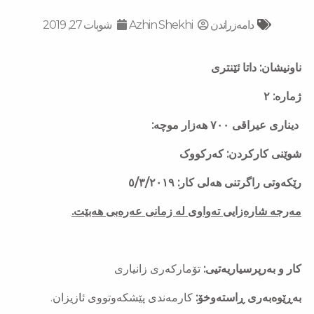
دامەزراندن
Azhin Shekhi
شوبات 27, 2019
ناونیشان: داتا ئێنتری
ژماره‌: ٢
دیناری عیراقی
٧٠٠ هەزار
موچە:
شوێنی كاركردن: کەرکووک
رێكه‌وتی راگرتنی هه‌لی كار: ٥/٣/٢٠١٩
مەرجە شارەزایی تەواوی لە زمانی عەرەبی هەبێت.
کار و بەرپرسیاریەتیی:
تۆماركه‌ری زانیاری
بەڕێوەبەری ڕاستەوخۆ:
کارمەندی پێشکەوتووی
ئازیزان
.