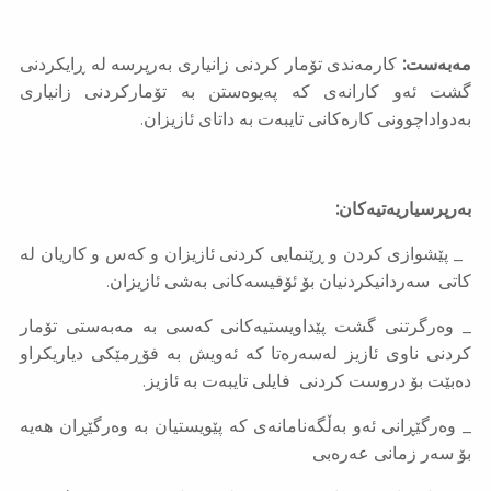
مەبەست:
كارمه‌ندی تۆمار كردنی زانیاری به‌رپرسه‌ له‌ ڕایكردنی
گشت ئه‌و كارانه‌ی كه‌ په‌یوه‌ستن به‌ تۆماركردنی زانیاری
به‌دواداچوونی كاره‌كانی تایبه‌ت به‌ داتای ئازیزان
.
به‌رپرسیاریه‌تیه‌كان:
_ پێشوازی كردن و ڕێنمایی كردنی ئازیزان و كه‌س و كاریان
له‌
كاتی
سه‌ردانیكردنیان بۆ ئۆفیسه‌كانی به‌شی ئازیزان.
_
وه‌رگرتنی گشت پێداویستیه‌كانی كه‌سی به‌ مه‌به‌ستی تۆمار
كردنی ناوی ئازیز له‌سه‌ره‌تا كه‌ ئه‌ویش به‌ فۆڕمێكی دیاریكراو
ده‌بێت بۆ دروست كردنی فایلی تایبه‌ت به‌ ئازیز.
_ وه‌رگێڕانی ئه‌و به‌ڵگه‌نامانه‌ی كه‌ پێویستیان به‌ وه‌رگێڕان هه‌یه‌
بۆ سه‌ر زمانی عه‌ره‌بی