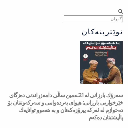
Search
Search
نوێترینەکان
سه‌رۆك بارزانی له‌ 21ـه‌مین ساڵی دامەزراندنی دەزگای
خێرخوازیی بارزانی: هیوای بەردەوامی و سەركەوتنتان بۆ
دەخوازم لە ئەركە پیرۆزەكەتان و بە هەموو توانایەك
پاڵپشتیتان دەكەم