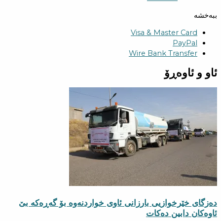
ببەخشە
Visa & Master Card
PayPal
Wire Bank Transfer
ئاو و ئاوەڕۆ
دەزگای خێرخوازیی بارزانی ئاوی خواردنەوە بۆ گەڕەكە بێ
ئاوەكان دابین دەكات