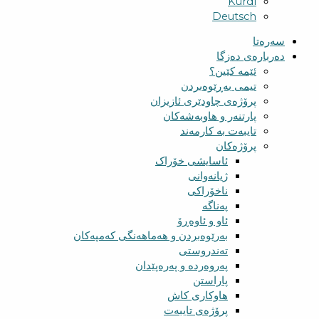
Kurdî
Deutsch
سەرەتا
دەربارەی دەزگا
ئێمە کێین؟
تیمی بەڕێوەبردن
پرۆژەی چاودێری ئازیزان
پارتنەر و هاوبەشەکان
تایبەت بە کارمەند
پرۆژەکان
ئاسایشی خۆراک
ژیانەوانی
ناخۆراکی
پەناگە
ئاو و ئاوەڕۆ
بەرێوەبردن و هەماهەنگی کەمپەکان
تەندروستی
پەروەردە و پەرەپێدان
پاراستن
هاوکاری کاش
پرۆژەی تایبەت