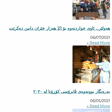
هەولێر… ئاوی خواردنەوە بۆ 21 هەزار خێزان دابین دەكرێت
06/07/2021
Read More »
بەرەنگار بوونەوەی ڤایرۆسی کۆڕۆنا لە ٢٠٢٠
06/05/2021
Read More »