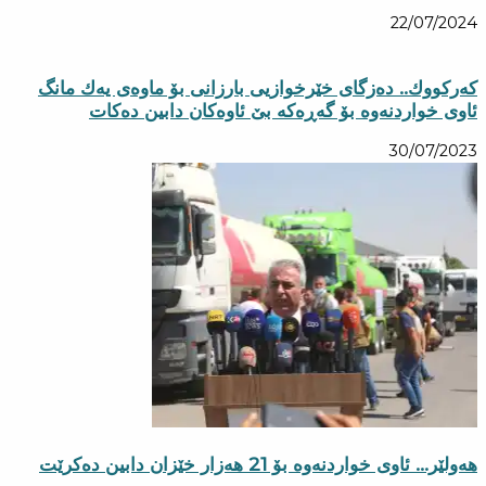
22/07/2024
كەركووك.. دەزگای خێرخوازیی بارزانی بۆ ماوەی یەك مانگ
ئاوی خواردنەوە بۆ گەڕەكە بێ ئاوەكان دابین دەكات
30/07/2023
هەولێر… ئاوی خواردنەوە بۆ 21 هەزار خێزان دابین دەكرێت