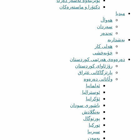
توێژینەوە لەسەر دەزگا
دکتۆرا و ماستەرەکان
میدیا
‌‌هەواڵ
سه‌ردان
تەندەر
بەشداربە
هەلی کار
خۆبەخشی
دەرەوەی هەرێمی کوردستان
رۆژئاوای کوردستان
پارێزگاکانی عێراق
وڵاتانی دەرەوە
ئەلمانیا
ئوسترالیا
ئۆکرانیا
باشوری سودان
بەنگلادش
پورتوگال
تورکیا
سیربیا
یەمەن