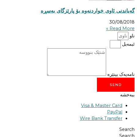
گەیاندنی ئاوی خواردنەوە بۆ پارێزگای بەسڕە
30/08/2018
Read More »
ناو
ئیمەیل
نامەیەک بینێرە
SEND
ببەخشە
Visa & Master Card
PayPal
Wire Bank Transfer
Search
Search