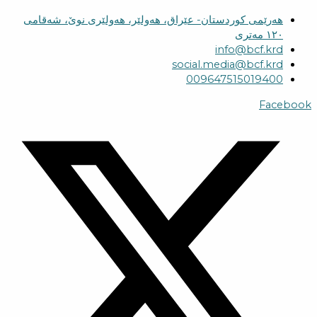
هەرێمی کوردستان- عێراق، هەولێر، هەولێری نوێ، شەقامی
١٢٠ مەتری
info@bcf.krd
social.media@bcf.krd
009647515019400
Facebook