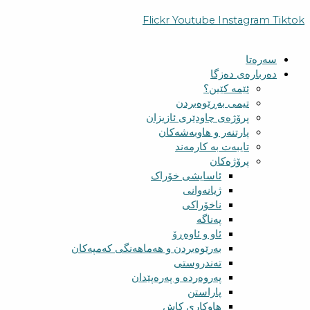
Flickr
Youtube
Instagram
Tiktok
سەرەتا
دەربارەی دەزگا
ئێمە کێین؟
تیمی بەڕێوەبردن
پرۆژەی چاودێری ئازیزان
پارتنەر و هاوبەشەکان
تایبەت بە کارمەند
پرۆژەکان
ئاسایشی خۆراک
ژیانەوانی
ناخۆراکی
پەناگە
ئاو و ئاوەڕۆ
بەرێوەبردن و هەماهەنگی کەمپەکان
تەندروستی
پەروەردە و پەرەپێدان
پاراستن
هاوکاری کاش