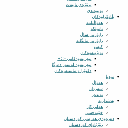
پرۆژەی تایبەت
پەیوەندی
بڵاوکراوەکان
هەواڵنامە
نامیلکە
راپۆرتی ساڵ
راپۆرتی مانگانە
کتێب
توێژینەوەکان
توێژینەوەکانی BCF​
توێژینەوە لەسەر دەزگا
دکتۆرا و ماستەرەکان
میدیا
‌‌هەواڵ
سه‌ردان
تەندەر
بەشداربە
هەلی کار
خۆبەخشی
دەرەوەی هەرێمی کوردستان
رۆژئاوای کوردستان