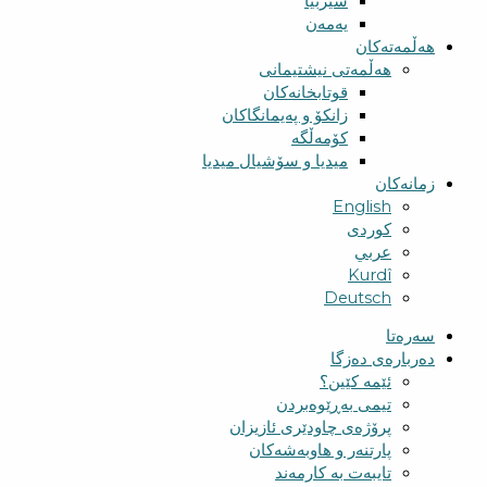
سیربیا
یەمەن
هەڵمەتەکان
هەڵمەتی نیشتیمانی
قوتابخانەکان
زانکۆ و پەیمانگاکان
کۆمەڵگە
میدیا و سۆشیال میدیا
زمانەکان
English
کوردی
عربي
Kurdî
Deutsch
سەرەتا
دەربارەی دەزگا
ئێمە کێین؟
تیمی بەڕێوەبردن
پرۆژەی چاودێری ئازیزان
پارتنەر و هاوبەشەکان
تایبەت بە کارمەند