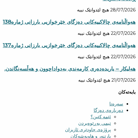
28/07/2026
هیچ لێدوانێک نییە
هەواڵنامەی چالاکییەکانی دەزگای خێرخوازیی بارزانی ژمارە138
22/07/2026
هیچ لێدوانێک نییە
هەواڵنامەی چالاکییەکانی دەزگای خێرخوازیی بارزانی ژمارە137
22/07/2026
هیچ لێدوانێک نییە
هەلیکار – یاریدەدەری کارمەندی بەدواداچوون و هەڵسەنگاندن.
21/07/2026
هیچ لێدوانێک نییە
بابەتەکان
سەرەتا
دەربارەی دەزگا
ئێمە کێین؟
تیمی بەڕێوەبردن
پرۆژەی چاودێری ئازیزان
پارتنەر و هاوبەشەکان