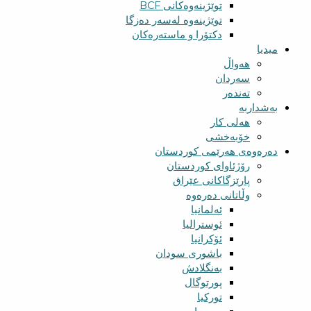
توێژینەوەکانی BCF​
توێژینەوە لەسەر دەزگا
دکتۆرا و ماستەرەکان
میدیا
‌‌هەواڵ
سه‌ردان
تەندەر
بەشداربە
هەلی کار
خۆبەخشی
دەرەوەی هەرێمی کوردستان
رۆژئاوای کوردستان
پارێزگاکانی عێراق
وڵاتانی دەرەوە
ئەلمانیا
ئوسترالیا
ئۆکرانیا
باشوری سودان
بەنگلادش
پورتوگال
تورکیا