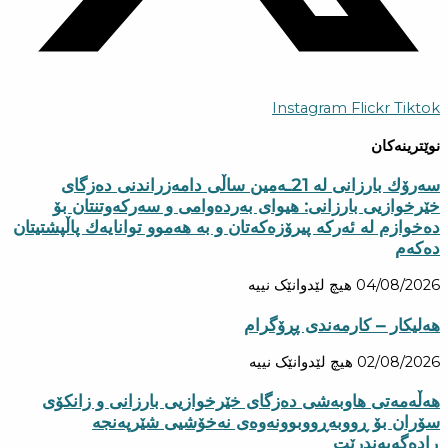
Instagram
Flickr
Tiktok
نوێترینەکان
سه‌رۆك بارزانی له‌ 21ـه‌مین ساڵی دامەزراندنی دەزگای
خێرخوازیی بارزانی: هیوای بەردەوامی و سەركەوتنتان بۆ
دەخوازم لە ئەركە پیرۆزەكەتان و بە هەموو توانایەك پاڵپشتیتان
دەكەم
04/08/2026
هیچ لێدوانێک نییە
هەلیکار – کارمەندی پڕۆگرام
02/08/2026
هیچ لێدوانێک نییە
هه‌ڵه‌مه‌تی هاو‌به‌شی ده‌زگای خێرخوازیی بارزانی و زانكۆی
سۆران بۆ ڕووبه‌ڕووبوونه‌وه‌ی نه‌خۆشیی شێرپه‌نجه‌
ڕاده‌گه‌یه‌ندرێت