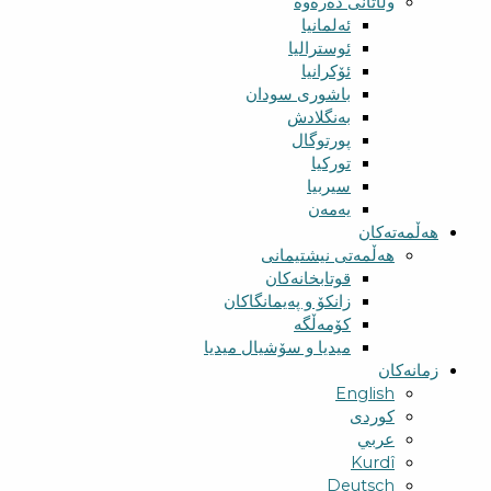
وڵاتانی دەرەوە
ئەلمانیا
ئوسترالیا
ئۆکرانیا
باشوری سودان
بەنگلادش
پورتوگال
تورکیا
سیربیا
یەمەن
هەڵمەتەکان
هەڵمەتی نیشتیمانی
قوتابخانەکان
زانکۆ و پەیمانگاکان
کۆمەڵگە
میدیا و سۆشیال میدیا
زمانەکان
English
کوردی
عربي
Kurdî
Deutsch