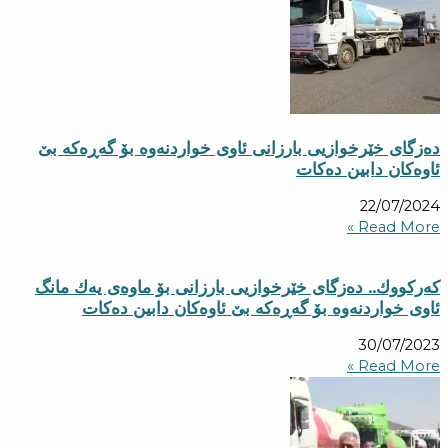
دەزگای خێرخوازیی بارزانی ئاوی خواردنەوە بۆ گەڕەكە بێ
ئاوەكان دابین دەكات
22/07/2024
Read More »
كەركووك.. دەزگای خێرخوازیی بارزانی بۆ ماوەی یەك مانگ
ئاوی خواردنەوە بۆ گەڕەكە بێ ئاوەكان دابین دەكات
30/07/2023
Read More »