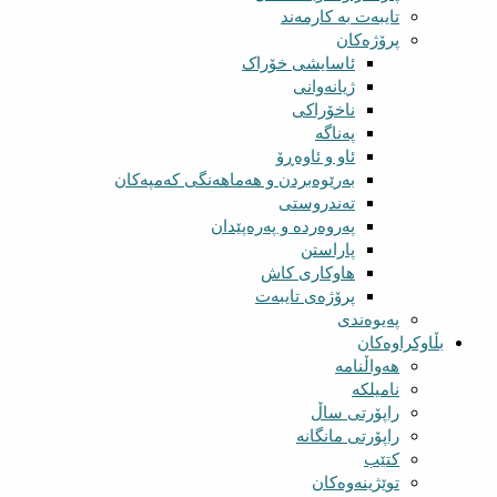
تایبەت بە کارمەند
پرۆژەکان
ئاسایشی خۆراک
ژیانەوانی
ناخۆراکی
پەناگە
ئاو و ئاوەڕۆ
بەرێوەبردن و هەماهەنگی کەمپەکان
تەندروستی
پەروەردە و پەرەپێدان
پاراستن
هاوکاری کاش
پرۆژەی تایبەت
پەیوەندی
بڵاوکراوەکان
هەواڵنامە
نامیلکە
راپۆرتی ساڵ
راپۆرتی مانگانە
کتێب
توێژینەوەکان