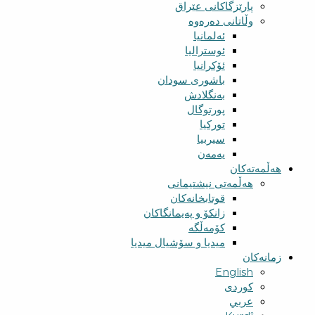
پارێزگاکانی عێراق
وڵاتانی دەرەوە
ئەلمانیا
ئوسترالیا
ئۆکرانیا
باشوری سودان
بەنگلادش
پورتوگال
تورکیا
سیربیا
یەمەن
هەڵمەتەکان
هەڵمەتی نیشتیمانی
قوتابخانەکان
زانکۆ و پەیمانگاکان
کۆمەڵگە
میدیا و سۆشیال میدیا
زمانەکان
English
کوردی
عربي