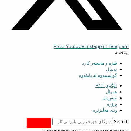
Flickr
Youtube
Instagram
Telegram
ببەخشە
ڤیزە و ماستەر کارد
پەیپال
گواستنەوە لە بانکەوە
لۆگۆی BCF
هەواڵ
سەردان
پرۆژە
وێنە هەڵبژێرە
Search