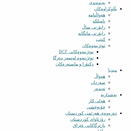
پەیوەندی
بڵاوکراوەکان
هەواڵنامە
نامیلکە
راپۆرتی ساڵ
راپۆرتی مانگانە
کتێب
توێژینەوەکان
توێژینەوەکانی BCF​
توێژینەوە لەسەر دەزگا
دکتۆرا و ماستەرەکان
میدیا
‌‌هەواڵ
سه‌ردان
تەندەر
بەشداربە
هەلی کار
خۆبەخشی
دەرەوەی هەرێمی کوردستان
رۆژئاوای کوردستان
پارێزگاکانی عێراق