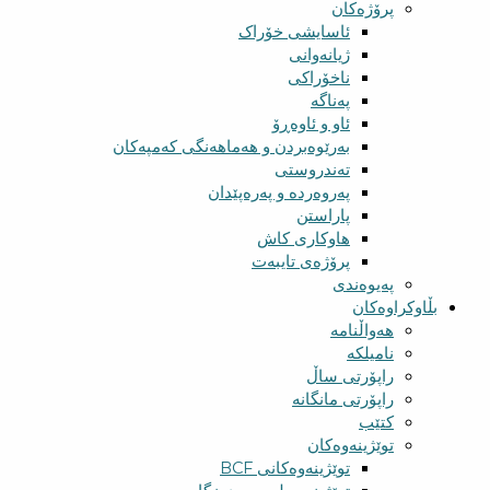
پرۆژەکان
ئاسایشی خۆراک
ژیانەوانی
ناخۆراکی
پەناگە
ئاو و ئاوەڕۆ
بەرێوەبردن و هەماهەنگی کەمپەکان
تەندروستی
پەروەردە و پەرەپێدان
پاراستن
هاوکاری کاش
پرۆژەی تایبەت
پەیوەندی
بڵاوکراوەکان
هەواڵنامە
نامیلکە
راپۆرتی ساڵ
راپۆرتی مانگانە
کتێب
توێژینەوەکان
توێژینەوەکانی BCF​