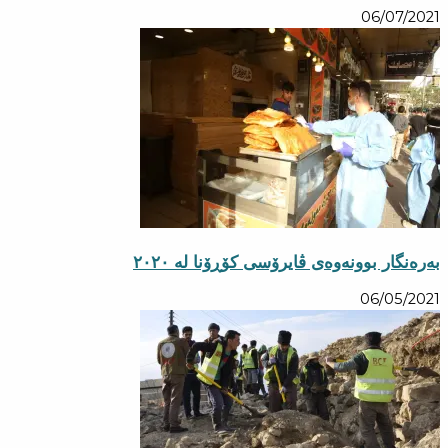
06/07/2021
بەرەنگار بوونەوەی ڤایرۆسی کۆڕۆنا لە ٢٠٢٠
06/05/2021