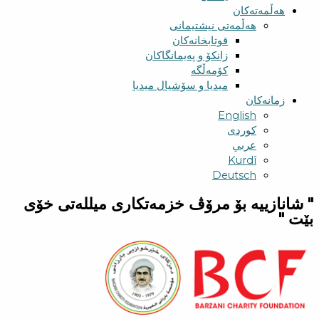
هەڵمەتەکان
هەڵمەتی نیشتیمانی
قوتابخانەکان
زانکۆ و پەیمانگاکان
کۆمەڵگە
میدیا و سۆشیال میدیا
زمانەکان
English
کوردی
عربي
Kurdî
Deutsch
" شانازییه بۆ مرۆڤ خزمەتكاری میللەتی خۆی
بێت "