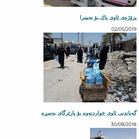
پرۆژه‌ی ئاوی پاك بۆ به‌سرا
02/05/2019
گەیاندنی ئاوی خواردنەوە بۆ پارێزگای بەسڕە
30/08/2018