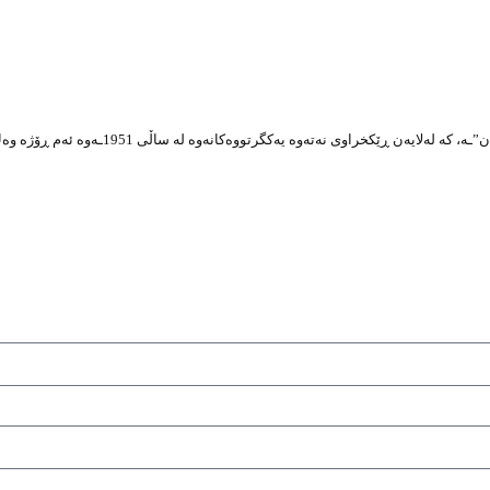
20ی حوزەیزانی هەموو ساڵێک، “ڕۆژی جیهانیی پەنابەران”ـە، که‌ له‌لایه‌ن ڕێکخراوی نه‌ته‌وه ‌یه‌کگرتووه‌کانەوە لە ساڵی 1951ـەوە ئ