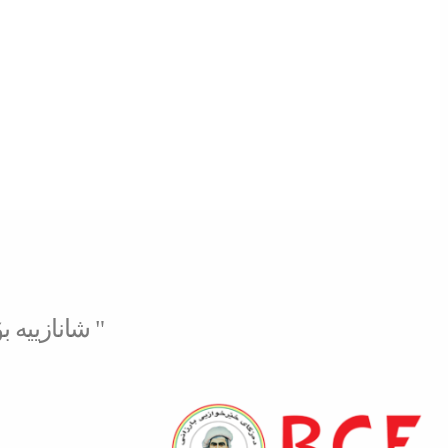
" شانازییه 