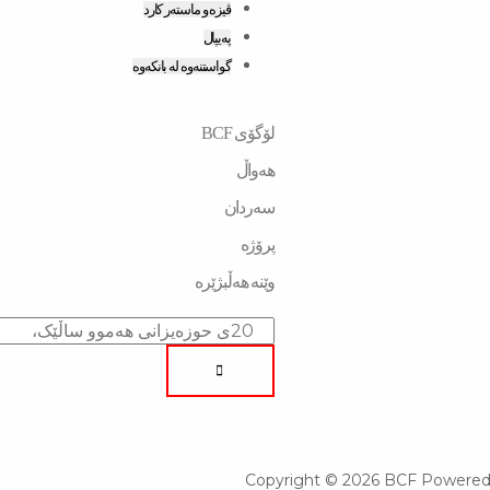
ڤیزە و ماستەر کارد
پەیپال
گواستنەوە لە بانکەوە
لۆگۆی BCF
هەواڵ
سەردان
پرۆژە
وێنە هەڵبژێرە
Search
Copyright © 2026 BCF Powered