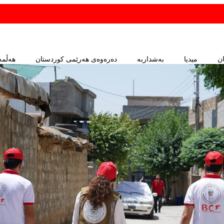
ان
میدیا
بەشداربە
دەرەوەی هەرێمی کوردستان
هەڵمە