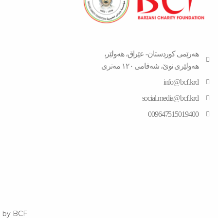
هەرێمی کوردستان- عێراق، هەولێر،
هەولێری نوێ، شەقامی ١٢٠ مەتری
info@bcf.krd
social.media@bcf.krd
009647515019400
 by BCF