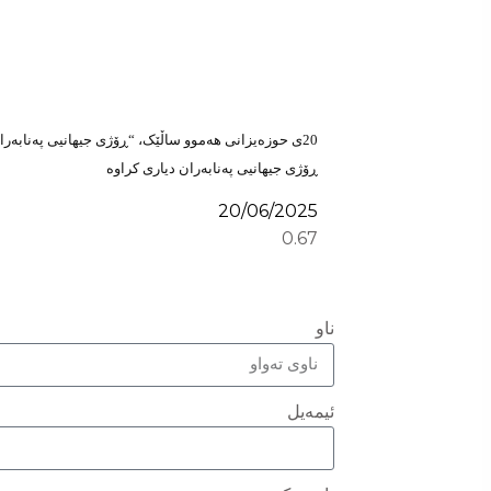
ڕۆژی جیهانیی پەنابەران دیاری کراوە
20/06/2025
ناو
ئیمەیل