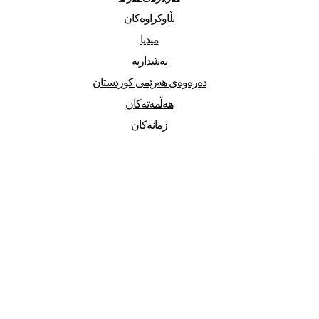
بڵاوکراوەکان
میدیا
بەشداربە
دەرەوەی هەرێمی کوردستان
هەڵمەتەکان
زمانەکان