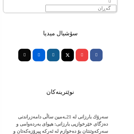
سۆشیال میدیا
Tiktok
Flickr
Instagram
Youtube
Facebook-
f
نوێترینەکان
سه‌رۆك بارزانی له‌ 21ـه‌مین ساڵی دامەزراندنی
دەزگای خێرخوازیی بارزانی: هیوای بەردەوامی و
سەركەوتنتان بۆ دەخوازم لە ئەركە پیرۆزەكەتان و