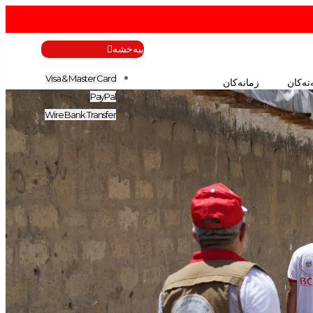
ببەخشە
Visa & Master Card
تەکان
زمانەکان
PayPal
Wire Bank Transfer