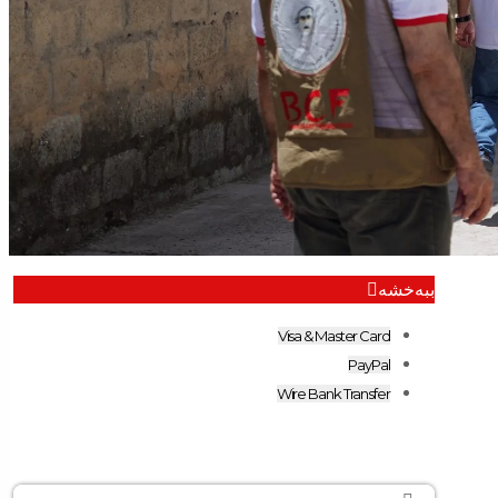
ببەخشە
Visa & Master Card
PayPal
Wire Bank Transfer
Search
Search