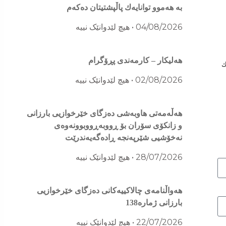
بە هەموو توانایەك پاڵپشتیتان دەكەم
04/08/2026
هیچ لێدوانێک نییە
هەلیکار – کارمەندی پڕۆگرام
ەم ڕۆژە وەك
02/08/2026
هیچ لێدوانێک نییە
هه‌ڵه‌مه‌تی هاو‌به‌شی ده‌زگای خێرخوازیی بارزانی
و زانكۆی سۆران بۆ ڕووبه‌ڕووبوونه‌وه‌ی
نه‌خۆشیی شێرپه‌نجه‌ ڕاده‌گه‌یه‌ندرێت
28/07/2026
هیچ لێدوانێک نییە
هەواڵنامەی چالاکییەکانی دەزگای خێرخوازیی
بارزانی ژمارە138
22/07/2026
هیچ لێدوانێک نییە