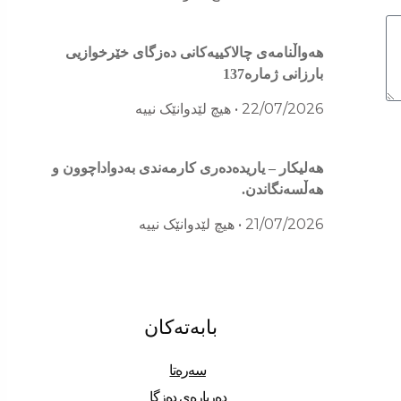
هەواڵنامەی چالاکییەکانی دەزگای خێرخوازیی
بارزانی ژمارە137
22/07/2026
هیچ لێدوانێک نییە
هەلیکار – یاریدەدەری کارمەندی بەدواداچوون و
هەڵسەنگاندن.
21/07/2026
هیچ لێدوانێک نییە
بابەتەکان
سەرەتا
دەربارەی دەزگا