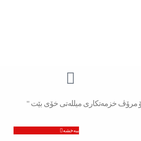
بۆ مرۆڤ خزمەتكاری میللەتی خۆی بێت "
ببەخشە