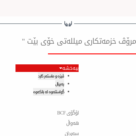
ۆ مرۆڤ خزمەتكاری میللەتی خۆی بێت "
ببەخشە
ڤیزە و ماستەر کارد
پەیپال
گواستنەوە لە بانکەوە
لۆگۆی BCF
هەواڵ
سەردان