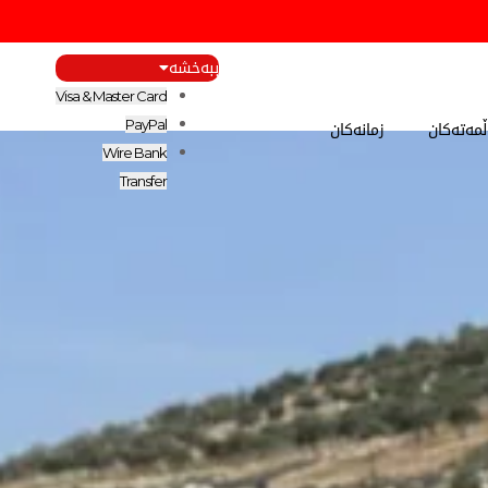
ببەخشە
Visa & Master Card
مەتەکان
زمانەکان
PayPal
Wire Bank
Transfer