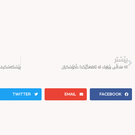
Prev
پێشتر
60 منداڵی بێباوك لە ئاهەنگێكدا دڵخۆشكران
TWITTER
EMAIL
FACEBOOK