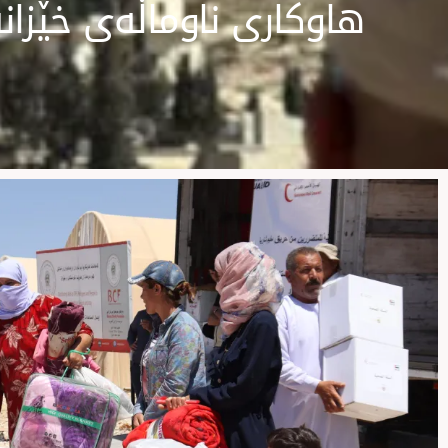
هاوكاری ناوماڵەی خێزان