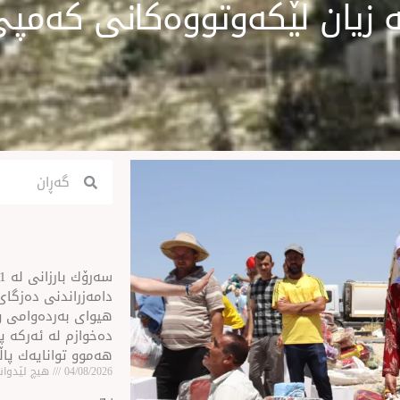
ە زیان لێكەوتووەكانی كەمپی
Search
Search
ن
دامەزراندنی دەزگای 
هیوای بەردەوامی و
دەخوازم لە ئەركە پی
هەموو توانایەك پا
04/08/2026
هیچ لێدوانێ