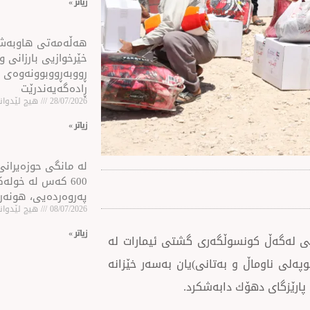
زیاتر »
هه‌ڵه‌مه‌تی هاو‌به‌
خێرخوازیی بارزانی و
ڕووبه‌ڕووبوونه‌وه‌ی 
ڕاده‌گه‌یه‌ندرێت
28/07/2026
هیچ لێدوانێ
زیاتر »
لە مانگی حوزەیرانی 
600 كه‌س له‌ خول
پەروەردەیی، هونەر
08/07/2026
هیچ لێدوانێ
زیاتر »
ە هەماهەنگی لەگەڵ كونسوڵگەری گشتی ئیمارات لە
پەلی ناوماڵ و بەتانی)یان بەسەر خێزانە
پارێزگای دهۆك دابەشكرد.