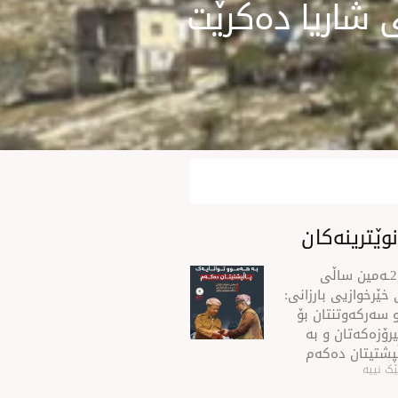
 شاریا دەكرێت
وێترینەکان
سه‌رۆك بارزانی له‌ 21ـه‌مین ساڵی
خێرخوازیی بارزانی:
 سەركەوتنتان بۆ
رۆزەكەتان و بە
ڵپشتیتان دەكەم
ک نییە