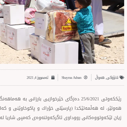
ناخۆراکی
,
‌‌هەواڵ
Shayma Adnan
تەممووز 4, 2021
رێككەوتی 25/6/2021 دەزگای خێرخوازیی بارزانی ب
هەولێر، لە هەڵمەتێكدا (پارسێلی خۆراك و پاكوخاوێنی و كەلو
زیان لێكەوتووەكانی رووداوی ئاگركەوتنەوەی كەمپی شاریا لە 