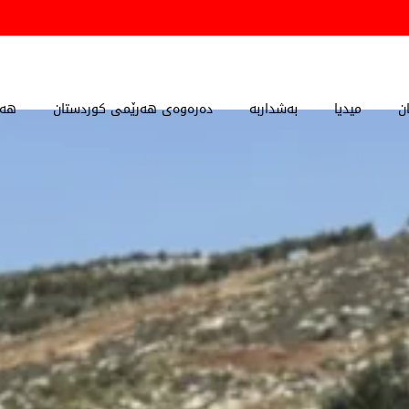
ن
میدیا
بەشداربە
دەرەوەی هەرێمی کوردستان
هەڵ