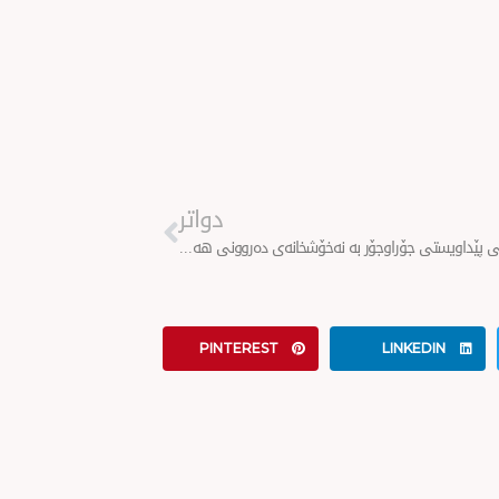
Next
دواتر
پێشكەشكردنی پێداویستی جۆراوجۆر بە نەخۆشخانەی دەروونی هەولێر
PINTEREST
LINKEDIN