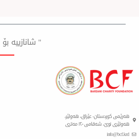
" شانازییه ب
هەرێمی کوردستان- عێراق، هەولێر،
هەولێری نوێ، شەقامی ١٢٠ مەتری
info@bcf.krd