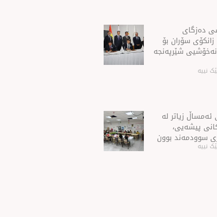
شی ده‌زگای
 زانكۆی سۆران بۆ
نه‌خۆشیی شێرپه‌نجه‌
ک نییە
ئەمساڵ زیاتر له‌
ەكانی پیشەیی،
ی سوودمه‌ند بوون
ک نییە