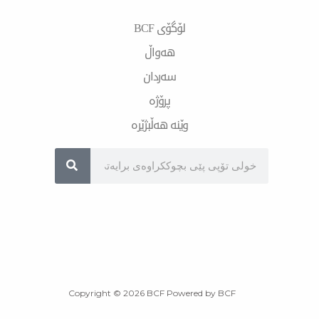
لۆگۆی BCF
هەواڵ
سەردان
پرۆژە
وێنە هەڵبژێرە
Sea
Copyright © 2026 BCF Powered by BCF