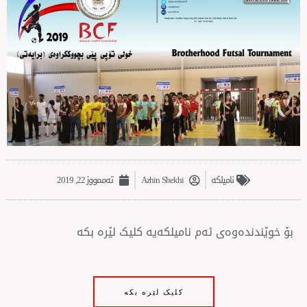
نامیلکە
Azhin Shekhi
تەممووز 22, 2019
وەی ئەم نامیلکەیە کلیک لێرە بکە
کلیک لێرە بکە