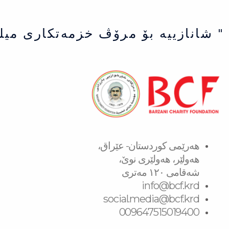
" شانازییه بۆ مرۆڤ خزمەتكاری میل
هەرێمی کوردستان- عێراق،
هەولێر، هەولێری نوێ،
شەقامی ١٢٠ مەتری
info@bcf.krd
social.media@bcf.krd
009647515019400