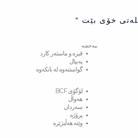
لەتی خۆی بێت "
ببەخشە
ڤیزە و ماستەر کارد
پەیپال
گواستنەوە لە بانکەوە
لۆگۆی BCF
هەواڵ
سەردان
پرۆژە
وێنە هەڵبژێرە