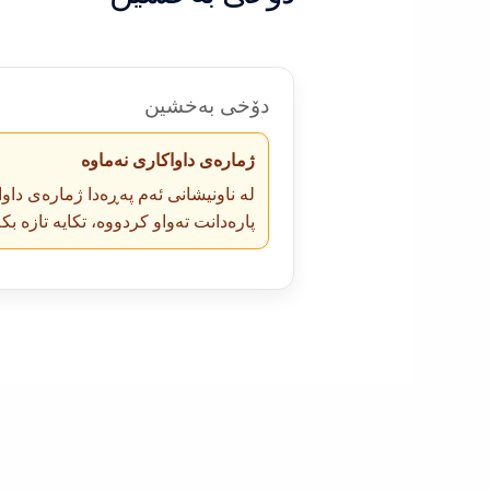
دۆخی بەخشین
ژمارەی داواکاری نەماوە
لە ناونیشانی ئەم پەڕەدا ژمارەی داوا
پارەدانت تەواو کردووە، تکایە تازە بک