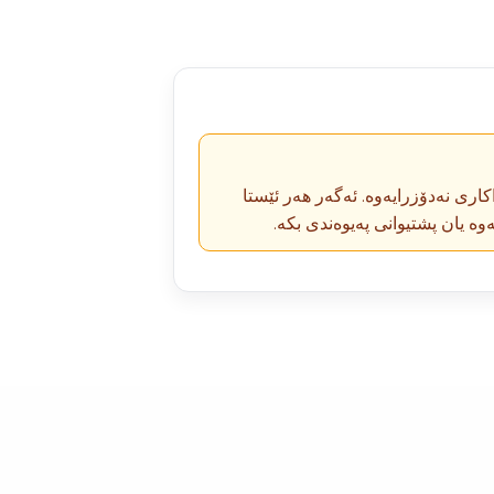
کاری نەدۆزرایەوە. ئەگەر هەر ئێستا
ەوە یان پشتیوانی پەیوەندی بکە.