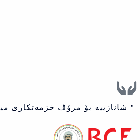
" شانازییه بۆ مرۆڤ خزمەتكاری می