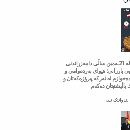
سه‌رۆك بارزانی له‌ 21ـه‌مین ساڵی دامەزراندنی
ی بارزانی: هیوای بەردەوامی و
ەخوازم لە ئەركە پیرۆزەكەتان و
ك پاڵپشتیتان دەكەم
لێدوانێک نییە