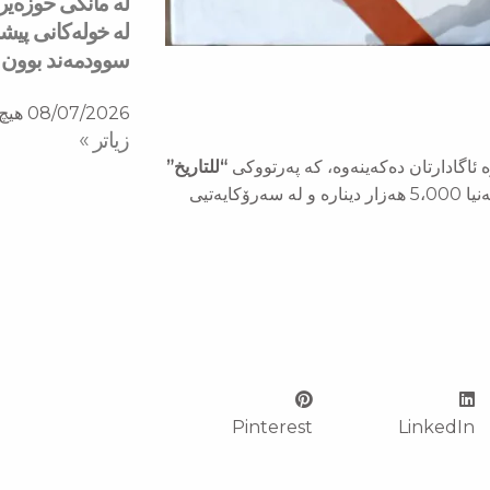
له‌ خولەكانی پی
سوودمه‌ند بوون
08/07/2026
هیچ 
زیاتر »
 ئاگادارتان دەكەینەوە، كە پەرتووكی
“للتاریخ”
نووسینی جەنابی سەرۆك مەسعود بارزانی، بۆ ئێوەی بەڕێز نرخی تەنیا 5،000 هەزار دینارە و لە سەرۆكایەتیی
Pinterest
LinkedIn