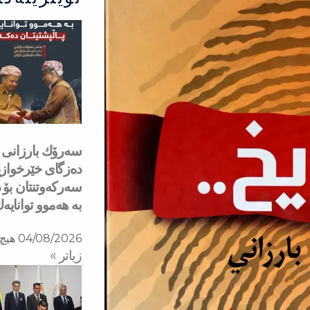
دەزگای خێرخوازی
سەركەوتنتان بۆ د
بە هەموو توانایە
04/08/2026
هیچ 
زیاتر »