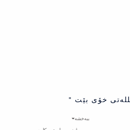
للەتی خۆی بێت "
ببەخشە