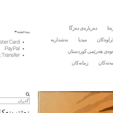
تا
دەربارەی دەزگا
ببەخشە
کراوەکان
میدیا
بەشداربە
ster Card
PayPal
وەی هەرێمی کوردستان
 Transfer
ەتەکان
زمانەکان
Search
Search
نوێترینەکا