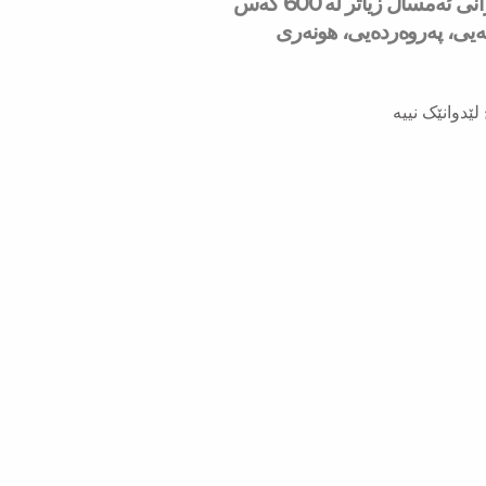
لە مانگی حوزەیرانی ئەمساڵ زیاتر له‌ 600 كه‌س
شەیی، پەروەردەیی، هونەری
لێدوانێک نییە