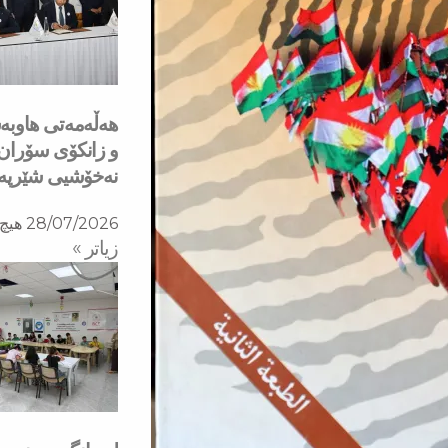
هه‌ڵه‌مه‌تی هاو‌
و زانكۆی سۆران ب
نه‌خۆشیی شێرپه‌نج
28/07/2026
هیچ 
زیاتر »