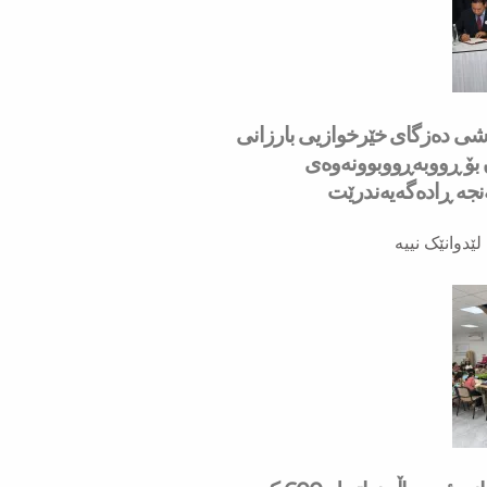
به‌شی ده‌زگای خێرخوازیی بارزانی
ۆ ڕووبه‌ڕووبوونه‌وه‌ی
ه‌ ڕاده‌گه‌یه‌ندرێت
لێدوانێک نییە