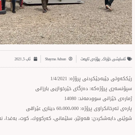
ئاسایشی خۆراک
,
پرۆژەی تایبەت
Shayma Adnan
ئاب 5, 2021
رێككەوتی جێبەجێكردنی پرۆژە: 1/4/2021
سپۆنسەری پرۆژەكە: دەزگای خێرخوازیی بارزانی
ژمارەی خێزانی سوودمەند: 14080
پارەی تەرخانكراوی پرۆژە: 60،000،000 دیناری عێراقی
شوێنی دابەشكردن: هەولێر، سلێمانی، كەركووك، كوت، بەغدا، نە