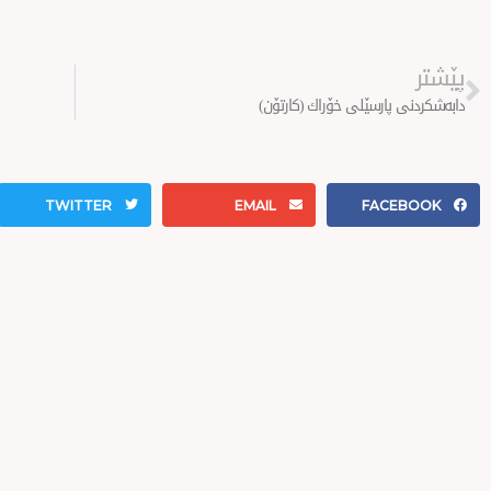
Prev
پێشتر
دابەشكردنی پارسێلی خۆراك (كارتۆن)
TWITTER
EMAIL
FACEBOOK