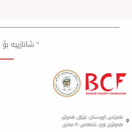
" شانازییه ب
هەرێمی کوردستان- عێراق، هەولێر،
هەولێری نوێ، شەقامی ١٢٠ مەتری