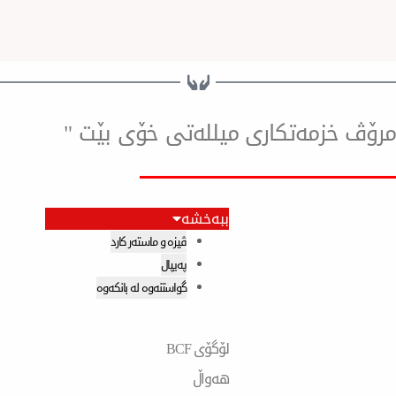
ۆ مرۆڤ خزمەتكاری میللەتی خۆی بێت "
ببەخشە
ڤیزە و ماستەر کارد
پەیپال
گواستنەوە لە بانکەوە
لۆگۆی BCF
هەواڵ