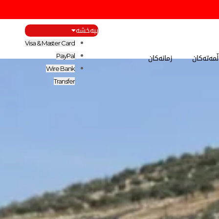
ببەخشە
Visa & Master Card
مەتەکان
زمانەکان
PayPal
Wire Bank
Transfer