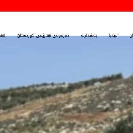
ن
میدیا
بەشداربە
دەرەوەی هەرێمی کوردستان
هەڵ