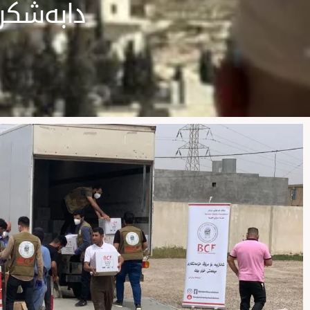
دابەشكرد