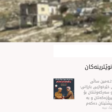
وێترینەکان
سه‌رۆك بارزانی له‌ 21ـه‌مین ساڵی
خێرخوازیی بارزانی:
 سەركەوتنتان بۆ
رۆزەكەتان و بە
ڵپشتیتان دەكەم
ک نییە