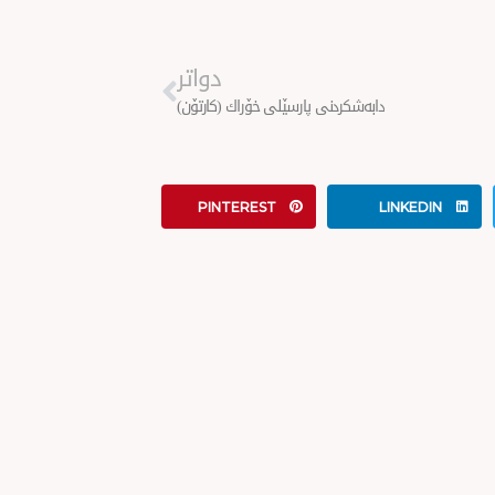
Next
دواتر
دابەشكردنی پارسێلی خۆراك (كارتۆن)
PINTEREST
LINKEDIN