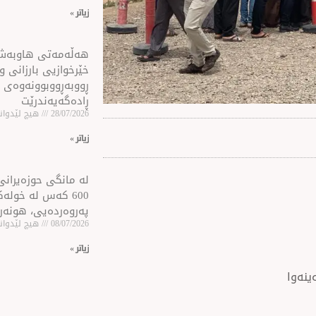
زیاتر »
هه‌ڵه‌مه‌تی هاو‌به‌
خێرخوازیی بارزانی و
ڕووبه‌ڕووبوونه‌وه‌ی 
ڕاده‌گه‌یه‌ندرێت
28/07/2026
هیچ لێدوانێ
زیاتر »
لە مانگی حوزەیرانی 
600 كه‌س له‌ خول
پەروەردەیی، هونەر
08/07/2026
هیچ لێدوانێ
زیاتر »
ینەوا