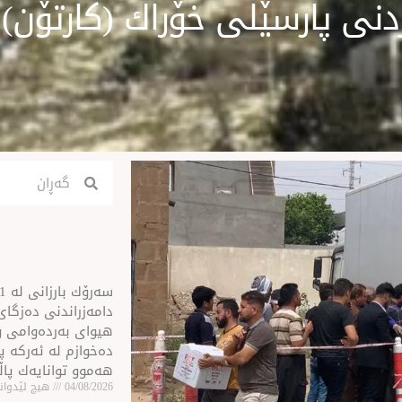
نی پارسێلی خۆراك (كارتۆن)
Search
Search
ن
دامەزراندنی دەزگای 
هیوای بەردەوامی و
دەخوازم لە ئەركە پی
هەموو توانایەك پا
04/08/2026
هیچ لێدوانێ