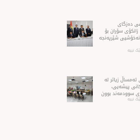
شی ده‌زگای
 زانكۆی سۆران بۆ
نه‌خۆشیی شێرپه‌نجه‌
ک نییە
ئەمساڵ زیاتر له‌
ەكانی پیشەیی،
ی سوودمه‌ند بوون
ک نییە