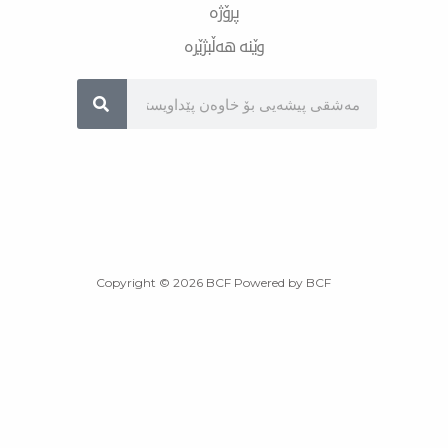
پرۆژە
وێنە هەڵبژێرە
Sea
Copyright © 2026 BCF Powered by BCF