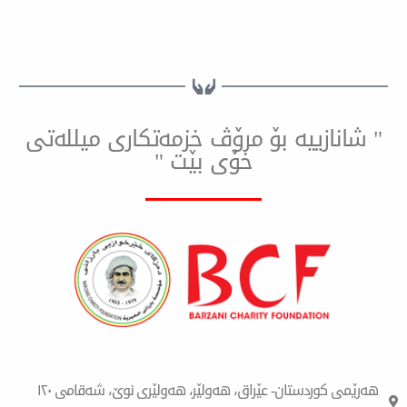
ییه بۆ مرۆڤ خزمەتكاری میللەتی
خۆی بێت "
هەرێمی کوردستان- عێراق، هەولێر، هەولێری نوێ، شەقامی ١٢٠