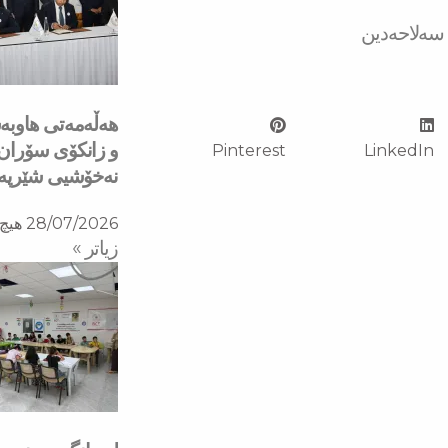
 سەلاحەدین
هه‌ڵه‌مه‌تی هاو‌
و زانكۆی سۆران ب
Pinterest
LinkedIn
نه‌خۆشیی شێرپه‌نج
28/07/2026
هیچ 
زیاتر »