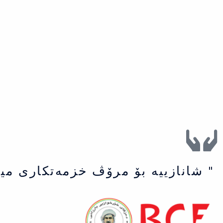
" شانازییه بۆ مرۆڤ خزمەتكاری می