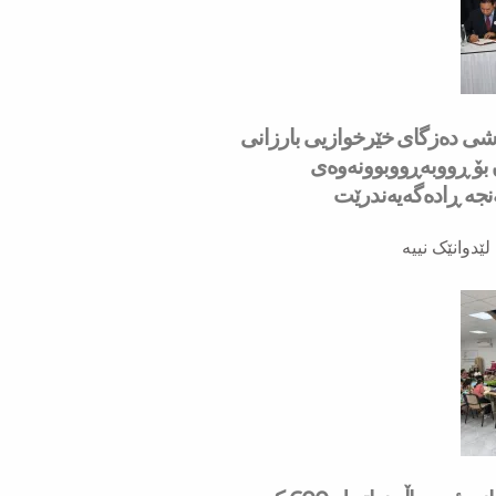
به‌شی ده‌زگای خێرخوازیی بارزانی
ۆ ڕووبه‌ڕووبوونه‌وه‌ی
ه‌ ڕاده‌گه‌یه‌ندرێت
لێدوانێک نییە