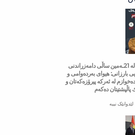
سه‌رۆك بارزانی له‌ 21ـه‌مین ساڵی دامەزراندنی
ی بارزانی: هیوای بەردەوامی و
ەخوازم لە ئەركە پیرۆزەكەتان و
ك پاڵپشتیتان دەكەم
لێدوانێک نییە