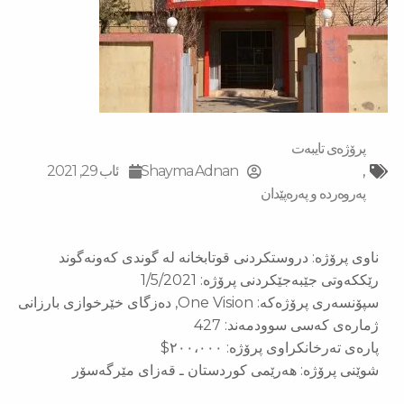
پرۆژەی تایبەت
,
Shayma Adnan
ئاب 29, 2021
پەروەردە و پەرەپێدان
ناوی پرۆژە: دروستكردنی قوتابخانە لە گوندی كەونەگوند
رێككەوتی جێبەجێكردنی پرۆژە: 1/5/2021
سپۆنسەری پرۆژەكە: One Vision, دەزگای خێرخوازی بارزانی
ژمارەی كەسی سوودمەند: 427
پارەی تەرخانكراوی پرۆژە: ٢٠٠،٠٠٠$
شوێنی پرۆژە: هەرێمی كوردستان ـ قەزای مێرگەسۆر