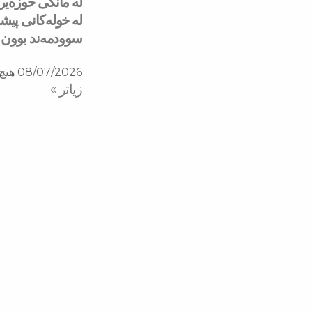
له‌ خولەكانی پی
سوودمه‌ند بوون
08/07/2026
هیچ 
زیاتر »