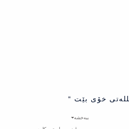
للەتی خۆی بێت "
ببەخشە