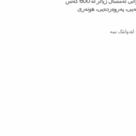
لە مانگی حوزەیرانی ئەمساڵ زیاتر له‌ 600 كه‌س
شەیی، پەروەردەیی، هونەری
لێدوانێک نییە