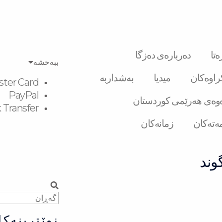
تا
دەربارەی دەزگا
ببەخشە
کراوەکان
میدیا
بەشداربە
ster Card
PayPal
وەی هەرێمی کوردستان
 Transfer
ەتەکان
زمانەکان
وند
Search
Search
نوێترینەکا