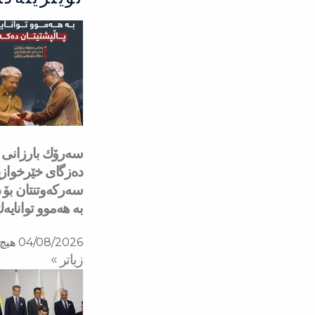
دەزگای خێرخوازی
سەركەوتنتان بۆ د
بە هەموو توانایە
04/08/2026
هیچ 
زیاتر »