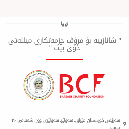
ییه بۆ مرۆڤ خزمەتكاری میللەتی
خۆی بێت "
هەرێمی کوردستان- عێراق، هەولێر، هەولێری نوێ، شەقامی ١٢٠