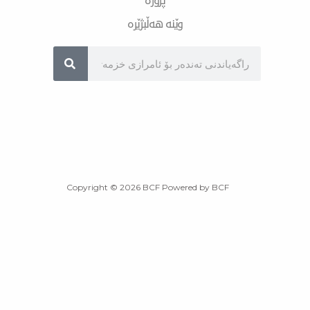
پرۆژە
وێنە هەڵبژێرە
Sea
Copyright © 2026 BCF Powered by BCF