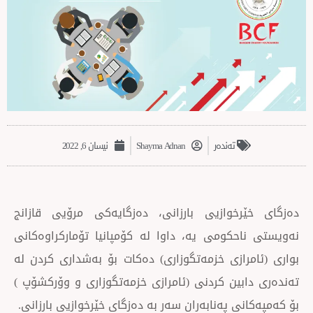
تەندەر
Shayma Adnan
نیسان 6, 2022
خوازیی بارزانی، دەزگایەکی مرۆیی قازانج
حکومی یە، داوا لە کۆمپانیا تۆمارکراوەکانی
رازی خزمەتگوزاری) دەکات بۆ بەشداری کردن لە
بین کردنی (ئامرازی خزمەتگوزاری و وۆرکشۆپ )
ی پەنابەران سەر بە دەزگای خێرخوازیی بارزانی.