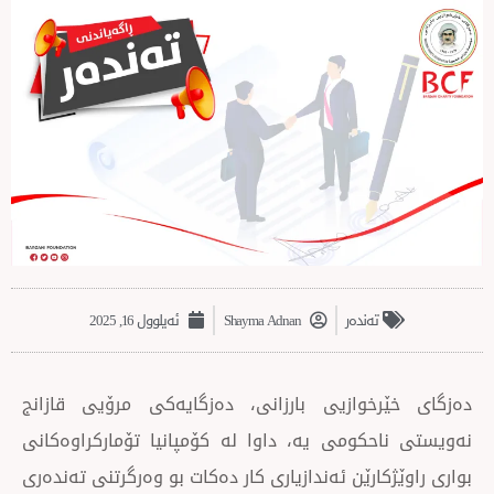
تەندەر
Shayma Adnan
ئەیلوول 16, 2025
خوازیی بارزانی، دەزگایەکی مرۆیی قازانج
حکومی یە، داوا لە کۆمپانیا تۆمارکراوەکانی
کارێن ئەندازیاری کار دەکات بو وەرگرتنی تەندەری