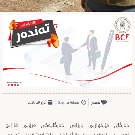
تەندەر
Shayma Adnan
ئازار 29, 2026
خوازیی بارزانی، دەزگایەکی مرۆیی قازانج