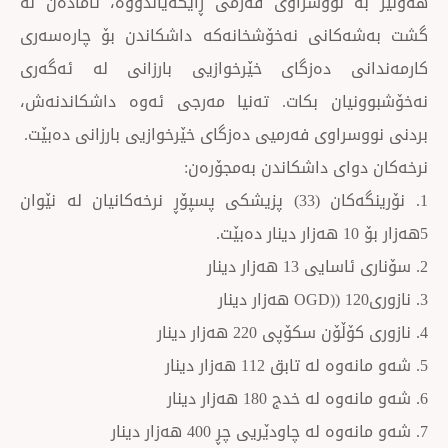
نووسراوی فەرمی ڕایگەیاندووە، ئامادەن لە
انی نەخۆشخانەكە داشكاندن بۆ چارەسەری
ی دەزگای خێرخوازیی بارزانی لە ئەگەری
یان بكات. تەنیا مەرجی ئەوە داشكاندنەش،
اوی فەرمیی دەزگای خێرخوازیی بارزانی دەبێت.
ای داشكاندن بەمجۆرەن:
1. نۆرینگەكان (33) پزیشكی پسپۆڕ نرخەكانیان لە نێوان