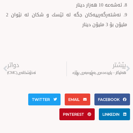
9. نەشتەرگەرییەكان جگە لە ئێسك و شكان لە نێوان 2
Next
دواتر
دەری بەڕێوەبەری پڕۆژە.
نەخۆشخانەی (CMC)
TWITTER
EMAIL
FA
PINTEREST