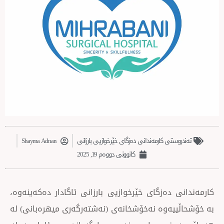
تی کارمەندانی دەزگای خێرخوازیی بارزانی
Shayma Adnan
کانوونی دووەم 19, 2025
دەزگای خێرخوازیی بارزانی ئاگادار دەكەینەوە،
یەوە نەخۆشخانەی (نەشتەرگەری میهرەبانی) لە