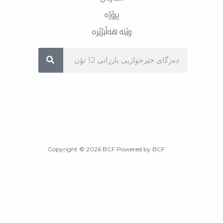
پرۆژە
وێنە هەڵبژێرە
Sea
Copyright © 2026 BCF Powered by BCF