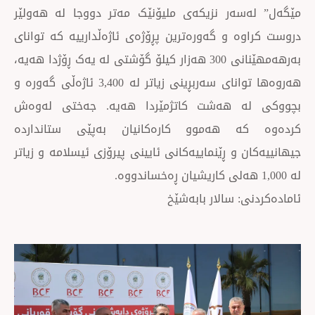
ەر نزیکەی ملیۆنێک مەتر دووجا لە هەولێر
ە و گەورەترین پڕۆژەی ئاژەڵدارییە کە توانای
بەرهەمهێنانی 300 هەزار کیلۆ گۆشتی لە یەک ڕۆژدا هەیە،
هەروەها توانای سەربڕینی زیاتر لە 3,400 ئاژەڵی گەورە و
ە هەشت کاتژمێردا هەیە. جەختی لەوەش
ە هەموو کارەکانیان بەپێی ستانداردە
 و ڕێنماییەکانی ئایینی پیرۆزی ئیسلامە و زیاتر
: سالار بابەشێخ