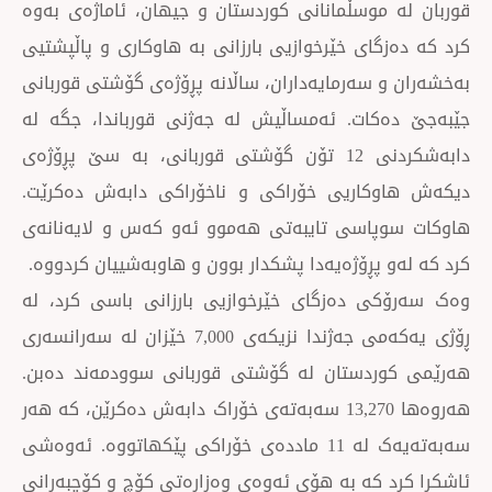
موسڵمانانی کوردستان و جیهان، ئاماژەی بەوە
ای خێرخوازیی بارزانی بە هاوکاری و پاڵپشتیی
 سەرمایەداران، ساڵانە پڕۆژەی گۆشتی قوربانی
ات. ئەمساڵیش لە جەژنی قورباندا، جگە لە
دابەشکردنی 12 تۆن گۆشتی قوربانی، بە سێ پڕۆژەی
کاریی خۆراکی و ناخۆراکی دابەش دەکرێت.
پاسی تایبەتی هەموو ئەو کەس و لایەنانەی
پڕۆژەیەدا پشکدار بوون و هاوبەشییان کردووە.
 دەزگای خێرخوازیی بارزانی باسی کرد، لە
ڕۆژی یەکەمی جەژندا نزیکەی 7,000 خێزان لە سەرانسەری
ردستان لە گۆشتی قوربانی سوودمەند دەبن.
هەروەها 13,270 سەبەتەی خۆراک دابەش دەکرێن، کە هەر
سەبەتەیەک لە 11 ماددەی خۆراکی پێکهاتووە. ئەوەشی
 کە بە هۆی ئەوەی وەزارەتی کۆچ و کۆچبەرانی