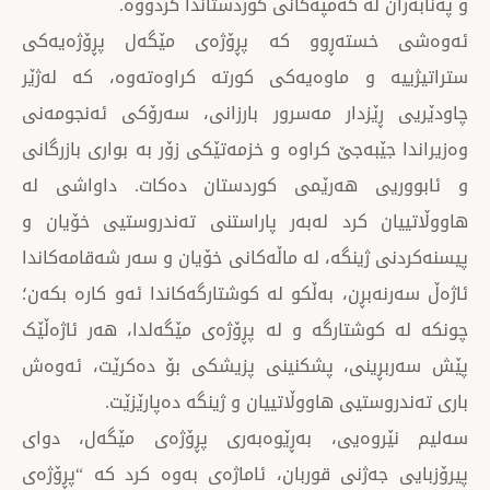
 لە کەمپەکانی کوردستاندا کردووە.
ستەڕوو کە پڕۆژەی مێگەل پڕۆژەیەکی
ە و ماوەیەکی کورتە کراوەتەوە، کە لەژێر
ێزدار مەسرور بارزانی، سەرۆکی ئەنجومەنی
ێبەجێ کراوە و خزمەتێکی زۆر بە بواری بازرگانی
ی هەرێمی کوردستان دەکات. داواشی لە
ن کرد لەبەر پاراستنی تەندروستیی خۆیان و
ژینگە، لە ماڵەکانی خۆیان و سەر شەقامەکاندا
بڕن، بەڵکو لە کوشتارگەکاندا ئەو کارە بکەن؛
وشتارگە و لە پڕۆژەی مێگەلدا، هەر ئاژەڵێک
ینی، پشکنینی پزیشکی بۆ دەکرێت، ئەوەش
ستیی هاووڵاتییان و ژینگە دەپارێزێت.
وەیی، بەڕێوەبەری پڕۆژەی مێگەل، دوای
جەژنی قوربان، ئاماژەی بەوە کرد کە “پڕۆژەی