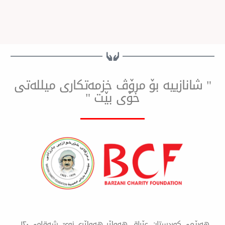
ییه بۆ مرۆڤ خزمەتكاری میللەتی
خۆی بێت "
هەرێمی کوردستان- عێراق، هەولێر، هەولێری نوێ، شەقامی ١٢٠