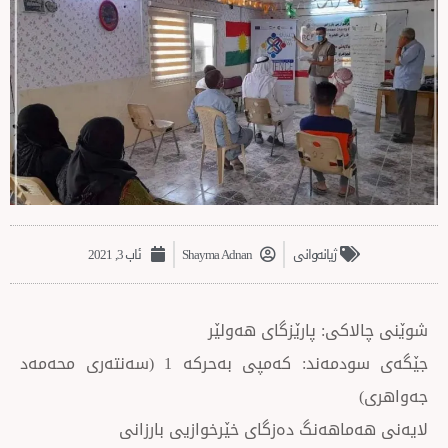
ژیانەوانی
Shayma Adnan
ئاب 3, 2021
ی: پارێزگای ھەولێر
جێگەی سودمەند: کەمپی بەحرکە 1 (سەنتەری محەمەد
اھەنگ دەزگای خێرخوازیی بارزانی