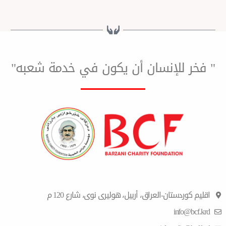
لإنسان أن يكون في خدمة شعبه"
ان-العراق، أربیل، هولیری نوی، شارع 120 م
i