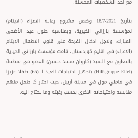
خصيات المحسنة.
بتأريخ 18/7/2021 وضمن مشروع رعاية الاعزاء (الايتام)
زاني الخيرية، وبمناسبة حلول عيد الأضحى
لاجل ادخال الفرحة على قلوب الاطفال الايتام
ي اقليم كوردستان، قامت مؤسسة بارزاني الخيرية
ع السيد (كاروان محمد حسين) العضو في منظمة
(Hilfsgruppe Eifel) بتجهيز احتياجات العيد لـ (65) طفلا عزيزا
ول في مدينة أربيل، حيث اختار كا طفل منهم
ياجاته الاخرى بحسب رغبته وما يحتاج اليه.
Next