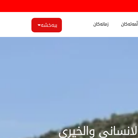
مەتەکان
زمانەکان
ببەخشە
انساني والخيري