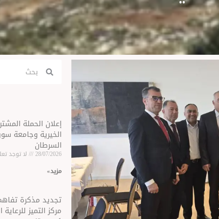
Search
Search
إعلان الحملة المشت
الخيرية وجامعة سو
السرطان
28/07/2026
لا توجد تعل
مزید »
تجديد مذكرة تفاهم
مركز التميز للرعاية