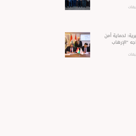
يقات
ية: لحماية أمن
جه “الإرهاب
يقات