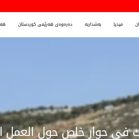
ن
میدیا
بەشداربە
دەرەوەی هەرێمی کوردستان
هەڵ
في حوار خاص حول العمل ال