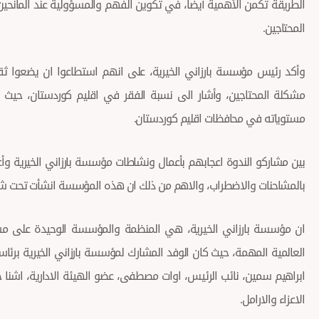
الطريقة تكمن الأهمية أيضا، في تكوين الفهم والمسؤولية عند المانحي
المحتاجين.
وأكد رئيس مؤسسة بارزاني الخيرية، على انهم استطاعوا ان يضعوا ث
مشكلة المحتاجين، وأشار الى نسبة الفقر في اقليم كوردستان، حيث 
مستوياته في محافظات اقليم كوردستان.
بين مشاركو الندوة اعجابهم بأعمال ونشاطات مؤسسة بارزاني الخيرية وأع
بالمشاحنات والاضطراب، والاهم من ذلك ان هذه المؤسسة انشأت تحت شعار با
ان مؤسسة بارزاني الخيرية، هي المنظمة والمؤسسة الوحيدة على مس
العالمية المهمة، حيث كان الوفد المشارك لمؤسسة بارزاني الخيرية ب
ابراهيم سمين، نائب الرئيس، اوات مصطفى، عضو الهيئة الادارية، اشنا ج
الاعزاء والارامل.