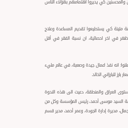
ن والمحسنين كي يديروا اهتمامهم بهؤلاء الناس
قة متينة كي يستطيعوا تقديم المساعدة وعلاج
ظهر في اخر احصائية، ان نسبة الفقر في أقل
لنوا: انه نفذ اعمال جيدة وصعبة، في عالم مليء
رز للبارزاني الخالد.
توى العراق والمنطقة، دعيت الى هذه الندوة
رئاسة السيد موسى أحمد، رئيس المؤسسة وكل من
مال، مديرة إدارة الجودة، وعمر أحمد، مدير قسم