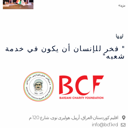
مزید »
" فخر للإنسان أن يكون في خدمة
شعبه"
اقلیم كوردستان-العراق، أربیل، هولیری نوی، شارع 120 م
info@bcf.krd