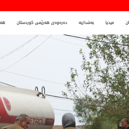
ن
میدیا
بەشداربە
دەرەوەی هەرێمی کوردستان
هەڵ