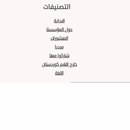
التصنيفات
البدایة
حول المؤسسة
المنشورات
میدیا
شارکوا معنا
خارج إقليم كوردستان
اللغة