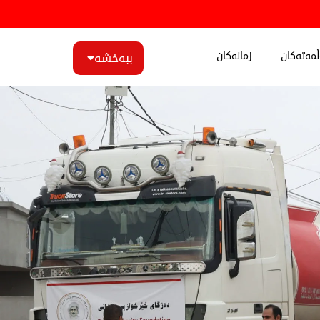
مەتەکان
زمانەکان
ببەخشە