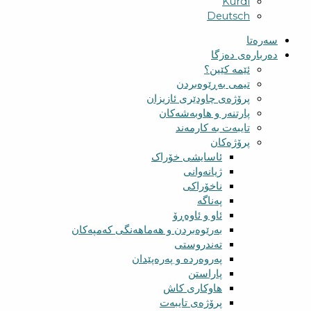
Kurdî
Deutsch
سەرەتا
دەربارەی دەزگا
ئێمە کێین؟
تیمی بەڕێوەبردن
پرۆژەی چاودێری ئازیزان
پارتنەر و هاوبەشەکان
تایبەت بە کارمەند
پرۆژەکان
ئاسایشی خۆراک
ژیانەوانی
ناخۆراکی
پەناگە
ئاو و ئاوەڕۆ
بەرێوەبردن و هەماهەنگی کەمپەکان
تەندروستی
پەروەردە و پەرەپێدان
پاراستن
هاوکاری کاش
پرۆژەی تایبەت