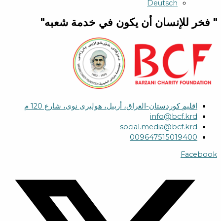
Deutsch
" فخر للإنسان أن يكون في خدمة شعبه"
اقلیم كوردستان-العراق، أربیل، هولیری نوی، شارع 120 م
info@bcf.krd
social.media@bcf.krd
009647515019400
Facebook