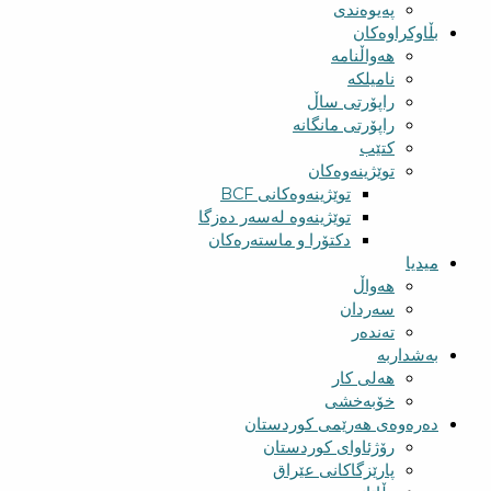
پەیوەندی
بڵاوکراوەکان
هەواڵنامە
نامیلکە
راپۆرتی ساڵ
راپۆرتی مانگانە
کتێب
توێژینەوەکان
توێژینەوەکانی BCF​
توێژینەوە لەسەر دەزگا
دکتۆرا و ماستەرەکان
میدیا
‌‌هەواڵ
سه‌ردان
تەندەر
بەشداربە
هەلی کار
خۆبەخشی
دەرەوەی هەرێمی کوردستان
رۆژئاوای کوردستان
پارێزگاکانی عێراق