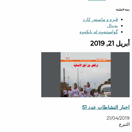
ببەخشە
ڤیزە و ماستەر کارد
پەیپال
گواستنەوە لە بانکەوە
أبريل 21, 2019
اخبار النشاطات عدد 51
21/04/2019
التبرع