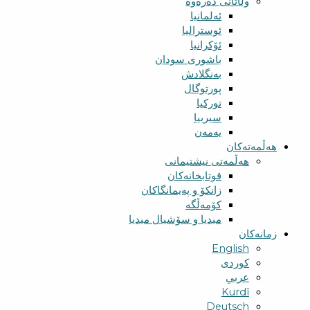
وڵاتانی دەرەوە
ئەلمانیا
ئوسترالیا
ئۆکرانیا
باشوری سودان
بەنگلادش
پورتوگال
تورکیا
سیربیا
یەمەن
هەڵمەتەکان
هەڵمەتی نیشتیمانی
قوتابخانەکان
زانکۆ و پەیمانگاکان
کۆمەڵگە
میدیا و سۆشیال میدیا
زمانەکان
English
کوردی
عربي
Kurdî
Deutsch