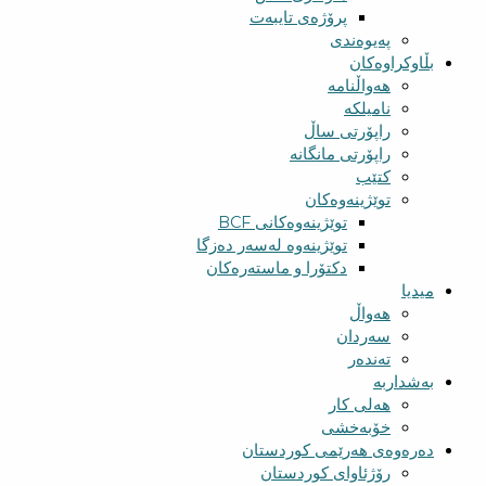
پرۆژەی تایبەت
پەیوەندی
بڵاوکراوەکان
هەواڵنامە
نامیلکە
راپۆرتی ساڵ
راپۆرتی مانگانە
کتێب
توێژینەوەکان
توێژینەوەکانی BCF​
توێژینەوە لەسەر دەزگا
دکتۆرا و ماستەرەکان
میدیا
‌‌هەواڵ
سه‌ردان
تەندەر
بەشداربە
هەلی کار
خۆبەخشی
دەرەوەی هەرێمی کوردستان
رۆژئاوای کوردستان