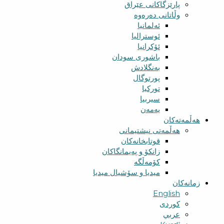
پارێزگاکانی عێراق
وڵاتانی دەرەوە
ئەلمانیا
ئوسترالیا
ئۆکرانیا
باشوری سودان
بەنگلادش
پورتوگال
تورکیا
سیربیا
یەمەن
هەڵمەتەکان
هەڵمەتی نیشتیمانی
قوتابخانەکان
زانکۆ و پەیمانگاکان
کۆمەڵگە
میدیا و سۆشیال میدیا
زمانەکان
English
کوردی
عربي