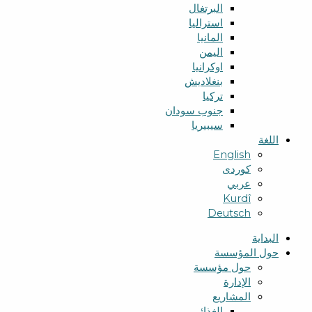
البرتغال
استراليا
المانيا
اليمن
اوكرانيا
بنغلاديش
تركيا
جنوب سودان
سيبيريا
اللغة
English
کوردی
عربي
Kurdî
Deutsch
البدایة
حول المؤسسة
حول مؤسسة
الإدارة
المشاریع
الغذائي