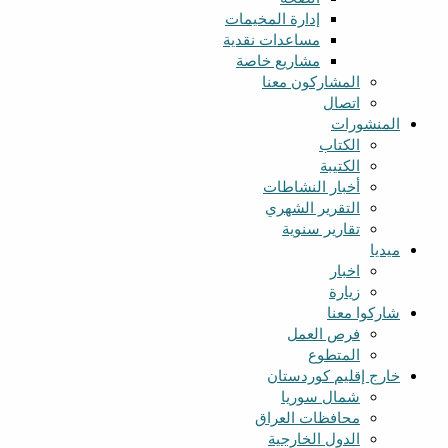
إدارة المخيمات
مساعدات نقدية
مشاريع خاصة
المشارکون معنا
اتصال
المنشورات
الکتاب
الکتیبة
أخبار النشاطات
التقرير الشهري
تقارير سنوية
میدیا
اخبار
زیارة
شارکوا معنا
فرص العمل
المتطوع
خارج إقليم كوردستان
شمال سوریا
محافظات العراق
الدول الخارجية