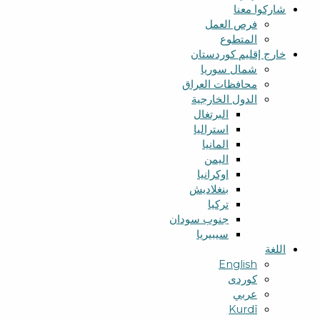
شارکوا معنا
فرص العمل
المتطوع
خارج إقليم كوردستان
شمال سوریا
محافظات العراق
الدول الخارجية
البرتغال
استراليا
المانيا
اليمن
اوكرانيا
بنغلاديش
تركيا
جنوب سودان
سيبيريا
اللغة
English
کوردی
عربي
Kurdî