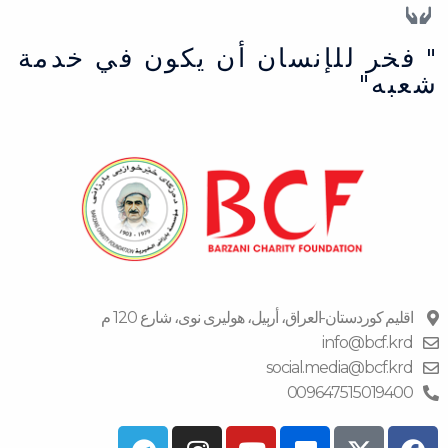
" فخر للإنسان أن يكون في خدمة
شعبه"
اقلیم كوردستان-العراق، أربیل، هولیری نوی، شارع 120 م
info@bcf.krd
social.media@bcf.krd
009647515019400
T
I
Y
F
F