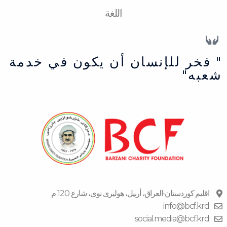
اللغة
" فخر للإنسان أن يكون في خدمة
شعبه"
اقلیم كوردستان-العراق، أربیل، هولیری نوی، شارع 120 م
info@bcf.krd
social.media@bcf.krd