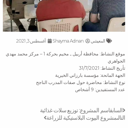
المعيشي
Shayma Adnan
أغسطس 3, 2021
موقع النشاط: محافظة أربيل ـ مخيم بحركة 1 – مركز محمد مهدي
الجواهري
تأريخ النشاط: 31/7/2021
الجهة المانحة: مؤسسة بارزاني الخيرية
نوع النشاط: محاضرة حول صفات المدرب الناجح
عدد المستفيدين: 9 أشخاص
Next
Prev
السابق
اسم المشروع: توزيع سلات غذائية
التالى
مشروع البيوت البلاستيكية للزراعة