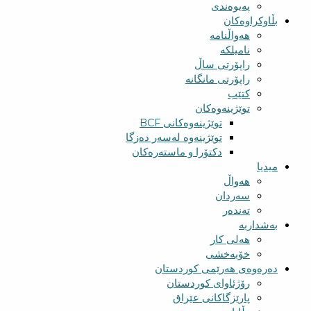
پەیوەندی
بڵاوکراوەکان
هەواڵنامە
نامیلکە
راپۆرتی ساڵ
راپۆرتی مانگانە
کتێب
توێژینەوەکان
توێژینەوەکانی BCF​
توێژینەوە لەسەر دەزگا
دکتۆرا و ماستەرەکان
میدیا
‌‌هەواڵ
سه‌ردان
تەندەر
بەشداربە
هەلی کار
خۆبەخشی
دەرەوەی هەرێمی کوردستان
رۆژئاوای کوردستان
پارێزگاکانی عێراق