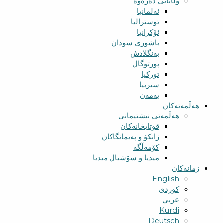
وڵاتانی دەرەوە
ئەلمانیا
ئوسترالیا
ئۆکرانیا
باشوری سودان
بەنگلادش
پورتوگال
تورکیا
سیربیا
یەمەن
هەڵمەتەکان
هەڵمەتی نیشتیمانی
قوتابخانەکان
زانکۆ و پەیمانگاکان
کۆمەڵگە
میدیا و سۆشیال میدیا
زمانەکان
English
کوردی
عربي
Kurdî
Deutsch