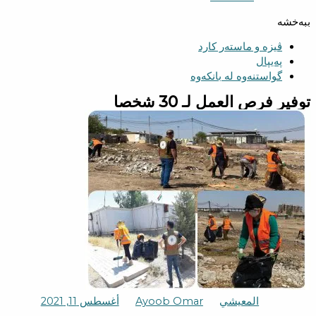
ببەخشە
ڤیزە و ماستەر کارد
پەیپال
گواستنەوە لە بانکەوە
توفير فرص العمل لـ 30 شخصا
المعيشي
Ayoob Omar
أغسطس 11, 2021