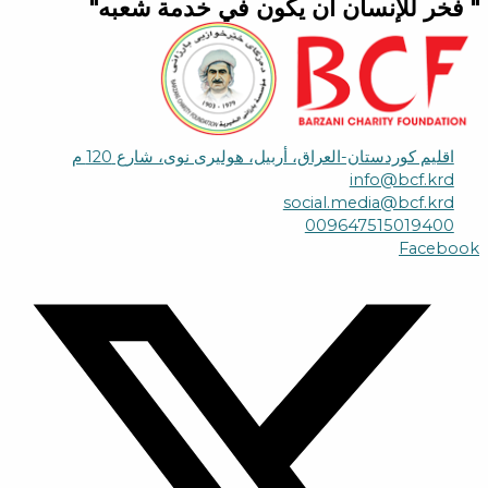
" فخر للإنسان أن يكون في خدمة شعبه"
اقلیم كوردستان-العراق، أربیل، هولیری نوی، شارع 120 م
info@bcf.krd
social.media@bcf.krd
009647515019400
Facebook