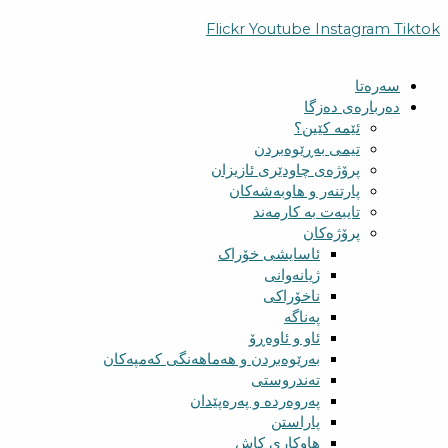
Flickr
Youtube
Instagram
Tiktok
سەرەتا
دەربارەی دەزگا
ئێمە کێین؟
تیمی بەڕێوەبردن
پرۆژەی چاودێری ئازیزان
پارتنەر و هاوبەشەکان
تایبەت بە کارمەند
پرۆژەکان
ئاسایشی خۆراک
ژیانەوانی
ناخۆراکی
پەناگە
ئاو و ئاوەڕۆ
بەرێوەبردن و هەماهەنگی کەمپەکان
تەندروستی
پەروەردە و پەرەپێدان
پاراستن
هاوکاری کاش