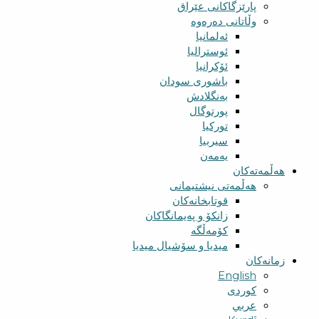
پارێزگاکانی عێراق
وڵاتانی دەرەوە
ئەلمانیا
ئوسترالیا
ئۆکرانیا
باشوری سودان
بەنگلادش
پورتوگال
تورکیا
سیربیا
یەمەن
هەڵمەتەکان
هەڵمەتی نیشتیمانی
قوتابخانەکان
زانکۆ و پەیمانگاکان
کۆمەڵگە
میدیا و سۆشیال میدیا
زمانەکان
English
کوردی
عربي