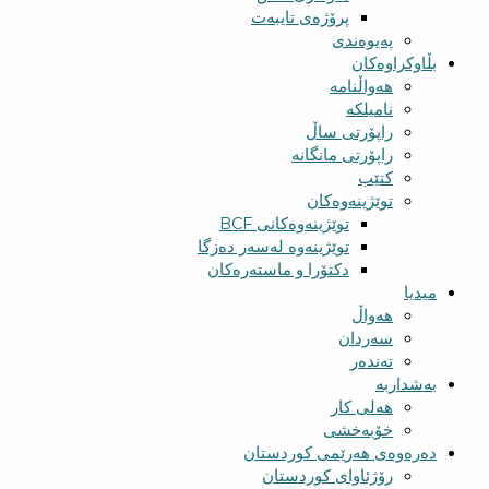
پرۆژەی تایبەت
پەیوەندی
بڵاوکراوەکان
هەواڵنامە
نامیلکە
راپۆرتی ساڵ
راپۆرتی مانگانە
کتێب
توێژینەوەکان
توێژینەوەکانی BCF​
توێژینەوە لەسەر دەزگا
دکتۆرا و ماستەرەکان
میدیا
‌‌هەواڵ
سه‌ردان
تەندەر
بەشداربە
هەلی کار
خۆبەخشی
دەرەوەی هەرێمی کوردستان
رۆژئاوای کوردستان