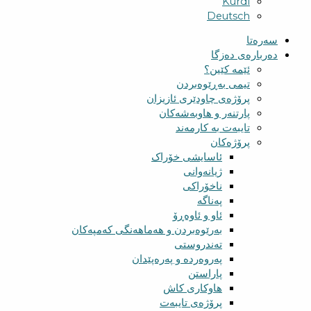
Kurdî
Deutsch
سەرەتا
دەربارەی دەزگا
ئێمە کێین؟
تیمی بەڕێوەبردن
پرۆژەی چاودێری ئازیزان
پارتنەر و هاوبەشەکان
تایبەت بە کارمەند
پرۆژەکان
ئاسایشی خۆراک
ژیانەوانی
ناخۆراکی
پەناگە
ئاو و ئاوەڕۆ
بەرێوەبردن و هەماهەنگی کەمپەکان
تەندروستی
پەروەردە و پەرەپێدان
پاراستن
هاوکاری کاش
پرۆژەی تایبەت