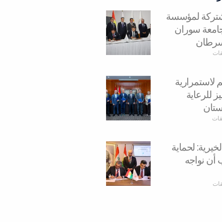
مشتركة لمؤسسة
وجامعة سوران
سرطان
قات
م لاستمرارية
ز للرعاية
ستان
يقات
يرية: لحماية
 أن نواجه
قات