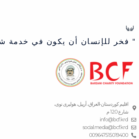
" فخر للإنسان أن يكون في خدمة ش
اقلیم كوردستان-العراق، أربیل، هولیری نوی،
شارع 120 م
info@bcf.krd
social.media@bcf.krd
009647515019400