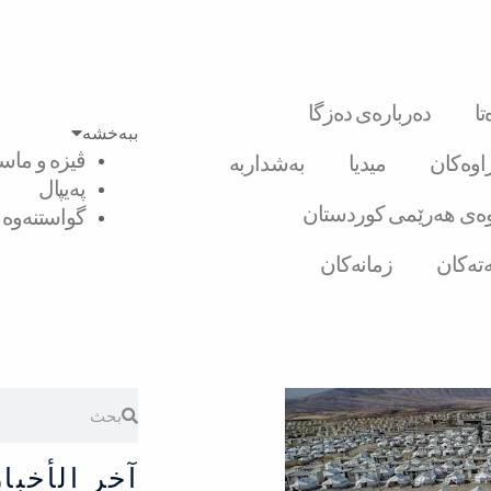
ا
دەربارەی دەزگا
ببەخشە
ڤیزە و ماست
راوەکان
میدیا
بەشداربە
پەیپال
ەی هەرێمی کوردستان
گواستنەوە ل
تەکان
زمانەکان
Search
Search
آخر الأخبار