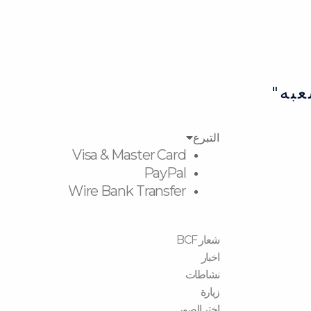
عبه"
التبرع
Visa & Master Card
PayPal
Wire Bank Transfer
شعار BCF
اخبار
نشاطات
زیارة
اختر الصور