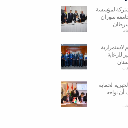
مشتركة لمؤسسة
وجامعة سوران
سرطان
قات
م لاستمرارية
ز للرعاية
ستان
يقات
يرية: لحماية
 أن نواجه
قات