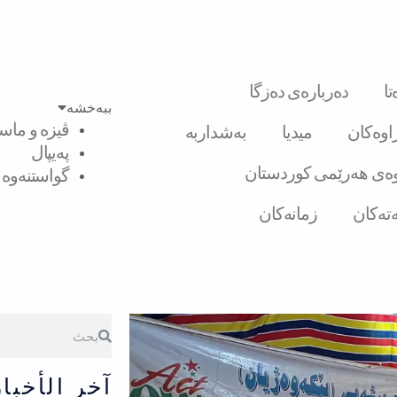
ا
دەربارەی دەزگا
ببەخشە
ڤیزە و ماست
راوەکان
میدیا
بەشداربە
پەیپال
ەی هەرێمی کوردستان
گواستنەوە ل
تەکان
زمانەکان
Search
Search
آخر الأخبار