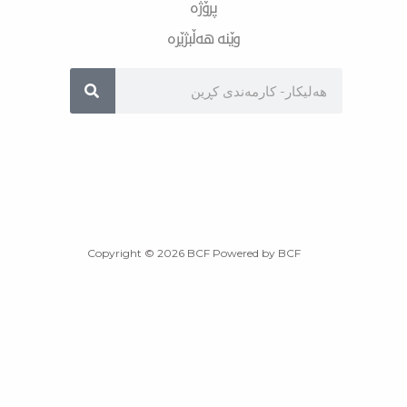
پرۆژە
وێنە هەڵبژێرە
Sea
Copyright © 2026 BCF Powered by BCF