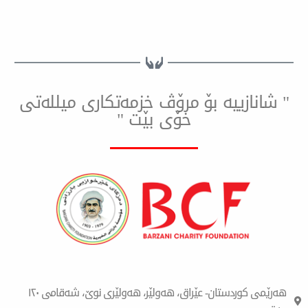
ییه بۆ مرۆڤ خزمەتكاری میللەتی
خۆی بێت "
هەرێمی کوردستان- عێراق، هەولێر، هەولێری نوێ، شەقامی ١٢٠