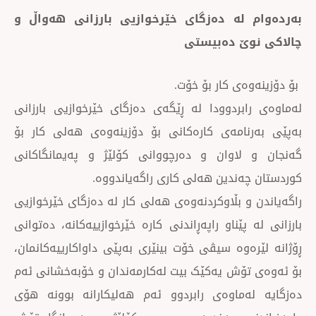
لە دەزگای خێرخوازیی بارزانی ھەواڵ و
ێ دەبیستی
ی کار بۆ خۆت.
بردوودا لە ڕێگەی دەزگای خێرخوازیی بارزانی
امەی کارەکانی بۆ دۆزینەوەی هەلی کار بۆ
لاوان و دەرچووانی کۆلێژ و پەیمانگاکانی
ەندین هەلی کاری راگەیاندووە.
 بڵاوکردنەوەی هەلی کار لە دەزگای خێرخوازیی
پێناو راپەڕاندنی کارە خێرخوازییەکانە، دەتوانی
وە سیڤی خۆت بینێری بەپێی داواکارییەکانمان،
ۆش یەکێک بیت لەکارمەندان و خۆبەخشانی ئەم
ماوەی رابردوو ئەم هەلیکارانە بوونە هۆی