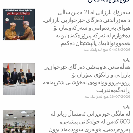
سه‌رۆك بارزانی له‌ 21ـه‌مین ساڵی
دامەزراندنی دەزگای خێرخوازیی بارزانی:
هیوای بەردەوامی و سەركەوتنتان بۆ
دەخوازم لە ئەركە پیرۆزەكەتان و بە
هەموو توانایەك پاڵپشتیتان دەكەم
04/08/2026
هیچ لێدوانێک نییە
زیاتر »
هه‌ڵه‌مه‌تی هاو‌به‌شی ده‌زگای خێرخوازیی
بارزانی و زانكۆی سۆران بۆ
ڕووبه‌ڕووبوونه‌وه‌ی نه‌خۆشیی شێرپه‌نجه‌
ڕاده‌گه‌یه‌ندرێت
28/07/2026
هیچ لێدوانێک نییە
زیاتر »
لە مانگی حوزەیرانی ئەمساڵ زیاتر له‌
600 كه‌س له‌ خولەكانی پیشەیی،
پەروەردەیی، هونەری سوودمه‌ند بوون