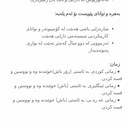
بەهرە و توانای پێویست بۆ ئەم پلەیە:
شاره‌زایی باشی هه‌بێت لە كۆمپیوته‌ر و توانای
كارپیكردنی سیسته‌می دارایی هه‌بێت.
ئەزموونی لە دوو ساڵ کەمتر نەبێت لە بواری
پەیوەندیدار.
زمان:
● زمانی كوردی: به ئاستی (زۆر باش)خوێندنه وه و نووسین و
قسه كردن.
● زمانی ئینگلیزی: به ئاستی (باش) خوێندنه وه و نووسین و
قسه كردن.
● زمانی عه ره بی: به ئاستی (باش) خوێندنه وه و نووسین و
قسه كردن.