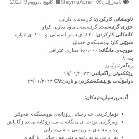
دامەزراندن
Shayma Adnan
کانوونی دووەم 19, 2023
ناونیشانی کارکردن:
کارمەندی دارایی
جۆری گرێبەست:
گرێبەستی ماوە دیاریی کراو
کاتەکانی کارکردن:
٠٨:٣٠ی سەر لەبەیانی بۆ ٠٤:٠٠ی ئێوارە
شوێنی کار:
نووسینگەی هەولێر
مووچەی مانگانە:
٩٥٠،٠٠٠ دیناری عێراقی
پلە:
٨
رەگەز:
نێر/مێ
ڕێککەوتی ڕاگەیاندن:
١٩/٠١/٢٠٢٣
دوامۆڵەت بۆ پێشکەشکردن و ناردن:CV
٢٣/٠١/٢٠٢٣
أ/ به‌رپرسیاریه‌تیه‌كان:
تۆماركردنی خه رجیاتی ڕۆژانەی نووسینگەی هەولێر.
وەرگرتنی بودجه ی مانگانه له سه رۆكایه تی ده زگا پاش
ڕه زامه ندی به رپرسی به شی دارایی.
به رپرس له به ڕێوه بردنی خه رجیاتی ڕۆژانه ی