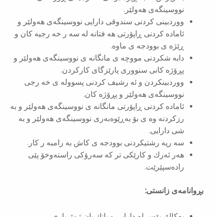
نووسینگەی هەولێر.
ووردبینی كردنی سندوقی دارایی نووسینگەی هەولێر و
ئاماده كردنی ڕاپۆرتی هه فتانه له سه ر خه رجیه كان و
ڕێژه ی بوودجه ی ماوه.
دابه شكردنی مووچه ی مانگانه ی نووسینگەی هەولێر و
پڕۆژه كانی سنووری پارێزگای كاركردن.
ووردبینكردن و ئه رشیف كردنی پسووله ی خه رجی
نووسینگەی هەولێر و پڕۆژه كان.
ئاماده كردنی ڕاپۆرتی مانگانه ی نووسینگەی هەولێر و به
رزكردنه وه ی بۆ بەڕێوەبەری نووسینگەی هەولێر و به
شی دارایی.
سه رپه رشتیكردنی بوودجه ی كاش به رامبه ر كار.
هەر ئەرك و كارێكی تر كە سەرۆكی راستەوخۆ پێی
رادەسپێرێت.
بڕوانامەی زانستی:
به‌كالۆریۆس لە دارایی و بانك یان ژمێریاری.