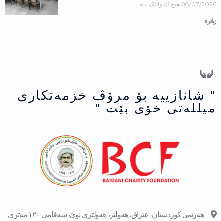
08/07/2026
هیچ لێدوانێک نییە
زیاتر »
" شانازییه بۆ مرۆڤ خزمەتكاری
میللەتی خۆی بێت "
هەرێمی کوردستان- عێراق، هەولێر، هەولێری نوێ، شەقامی ١٢٠ مەتری