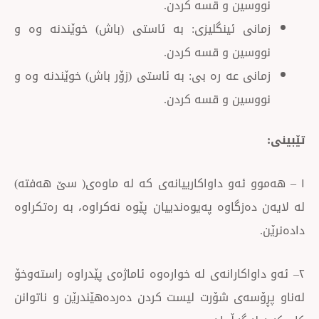
ین و قسه كردن.
ی ئینگلیزی: به ئاستی (باش) خوێندنه وه و
ین و قسه كردن.
ی عه ره بی: به ئاستی (زۆر باش) خوێندنه وه و
ین و قسه كردن.
 ئەو داواکارییانەی کە لە ماوەی( سێ هەفتە)
زگاوە پەیوەندییان پێوە نەکراوە، بە رەتکراوە
اکارانەی لە خوارەوە ئاماژەی پێدراوە راستەوخۆ
ەی شۆرت لیست کردن دەردەهێندرێن و ناتوانن