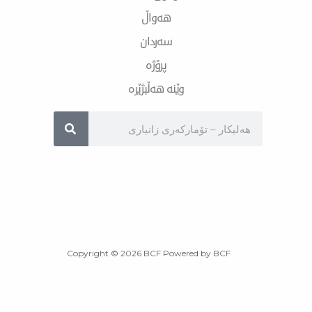
هەواڵ
سەردان
پرۆژە
وێنە هەڵبژێرە
Sea
Copyright © 2026 BCF Powered by BCF