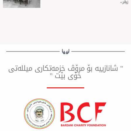
ییه بۆ مرۆڤ خزمەتكاری میللەتی
خۆی بێت "