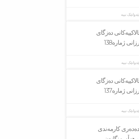
ێدوانێک نییە
لاکییەکانی دەزگای
انی ژمارە138
دوانێک نییە
لاکییەکانی دەزگای
انی ژمارە137
دوانێک نییە
یدەدەری کارمەندی
و هەڵسەنگاندن.