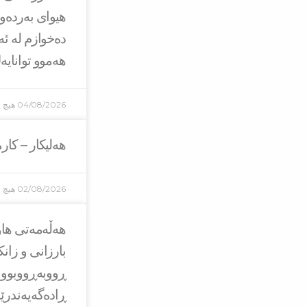
هیوای بەردەو
دەخوازم لە ئە
هەموو توانایە
04/08/2026
هیچ ل
هەلیکار – کار
02/08/2026
هیچ ل
هه‌ڵه‌مه‌تی ه
بارزانی و زان
ڕووبه‌ڕووبوون
ڕاده‌گه‌یه‌ندر