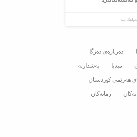
دوانێک نییە
دەربارەی دەزگا
ن
میدیا
بەشداربە
ی هەرێمی کوردستان
تەکان
زمانەکان