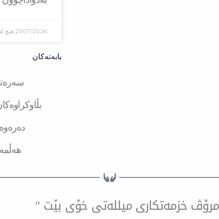
21/07/2026
هیچ لێ
بابەتەکان
سەرەتا
بڵاوکراوەکا
دەرەوە
هەڵمە
ۆ مرۆڤ خزمەتكاری میللەتی خۆی بێت "