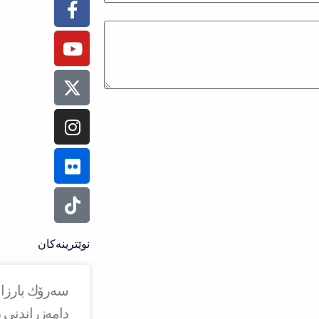
f
نوێترینەکان
دامەزراندنی د