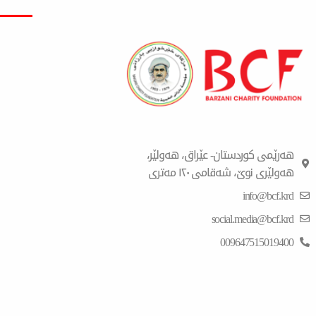
هەرێمی کوردستان- عێراق، هەولێر،
هەولێری نوێ، شەقامی ١٢٠ مەتری
info@bcf.krd
social.media@bcf.krd
009647515019400