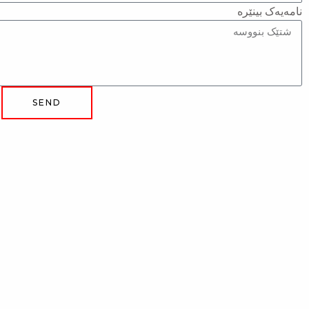
نامەیەک بینێرە
SEND