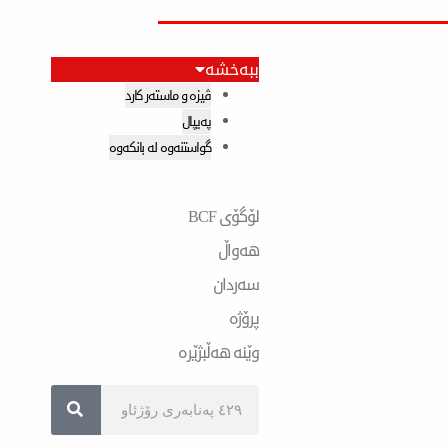
ببەخشە
ڤیزە و ماستەر کارد
پەیپال
گواستنەوە لە بانکەوە
لۆگۆی BCF
هەواڵ
سەردان
پرۆژە
وێنە هەڵبژێرە
Search