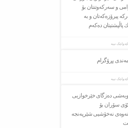
امی و سەركەوتنتان بۆ
ركە پیرۆزەكەتان و بە
ك پاڵپشتیتان دەكەم
ێدوانێک نییە
مەندی پڕۆگرام
ێدوانێک نییە
او‌به‌شی ده‌زگای خێرخوازیی
كۆی سۆران بۆ
ه‌وه‌ی نه‌خۆشیی شێرپه‌نجه‌
ێت