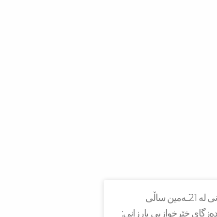
سه‌رۆك بارزانی له‌ 21ـه‌مین ساڵی
ەزگای خێرخوازیی بارزانی: