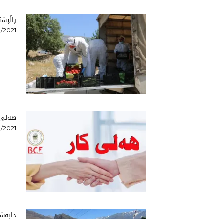
پاڵپش
/2021
هەلی ک
/2021
دابەشك