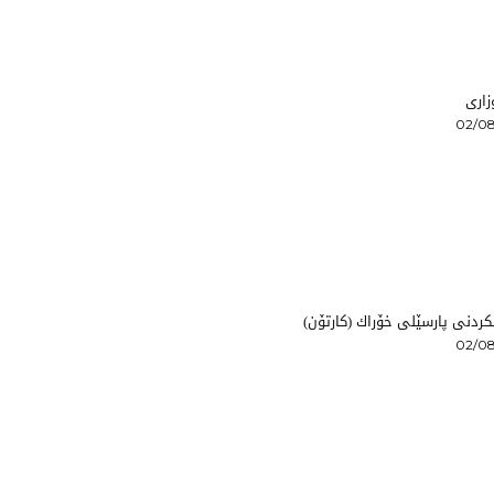
زاری
02/08
ردنی پارسێلی خۆراك (كارتۆن)
02/08