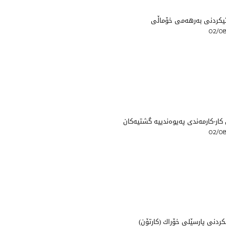
تیكردنی بەرهەمی خۆماڵی
02/08
ار-کارمەندی پەیوەندییە گشتیەکان
02/08
ردنی پارسێلی خۆراك (كارتۆن)