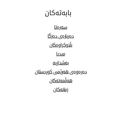
بابەتەکان
سەرەتا
دەربارەی دەزگا
بڵاوکراوەکان
میدیا
بەشداربە
دەرەوەی هەرێمی کوردستان
هەڵمەتەکان
زمانەکان