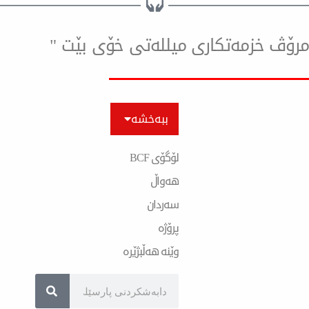
ۆ مرۆڤ خزمەتكاری میللەتی خۆی بێت "
ببەخشە
لۆگۆی BCF
هەواڵ
سەردان
پرۆژە
وێنە هەڵبژێرە
Search