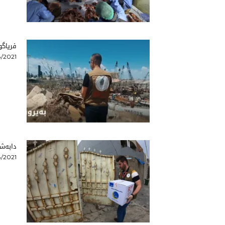
فریاگو
/2021
دابەشك
/2021