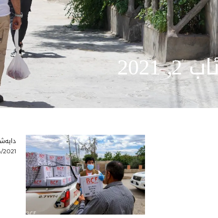
اب 2, 2021
دابەشك
/2021