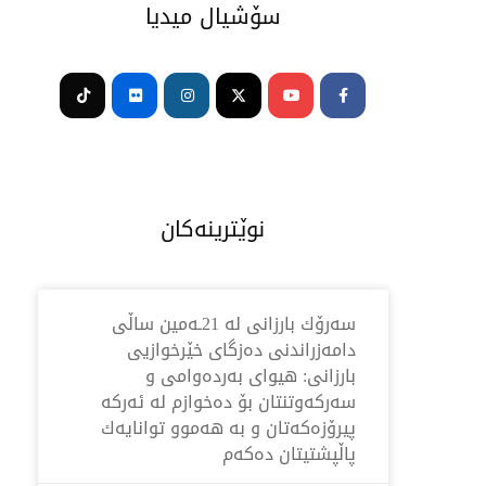
سۆشیال میدیا
Tiktok
Flickr
Instagram
Youtube
Facebook-
f
نوێترینەکان
سه‌رۆك بارزانی له‌ 21ـه‌مین ساڵی
دامەزراندنی دەزگای خێرخوازیی
بارزانی: هیوای بەردەوامی و
سەركەوتنتان بۆ دەخوازم لە ئەركە
پیرۆزەكەتان و بە هەموو توانایەك
پاڵپشتیتان دەكەم