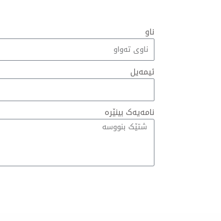
ناو
ئیمەیل
نامەیەک بینێرە