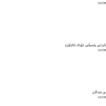
02/08
ردنی پارسێلی خۆراك (كارتۆن)
02/08
ی منداڵان
02/08