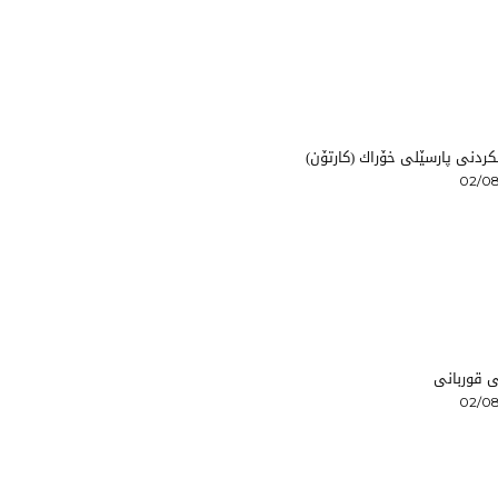
ردنی پارسێلی خۆراك (كارتۆن)
02/08
 قوربانی
02/08