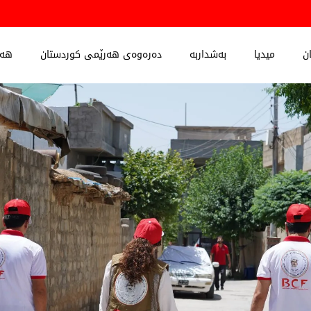
ن
میدیا
بەشداربە
دەرەوەی هەرێمی کوردستان
هەڵ