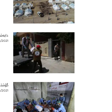
دابەشك
/2021
گۆشتی
/2021