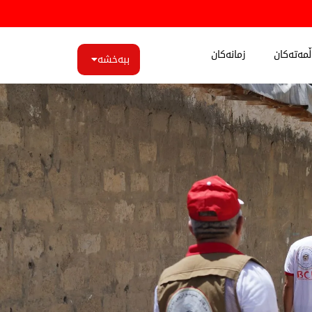
مەتەکان
زمانەکان
ببەخشە