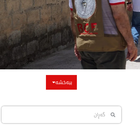
ببەخشە
Search
Search