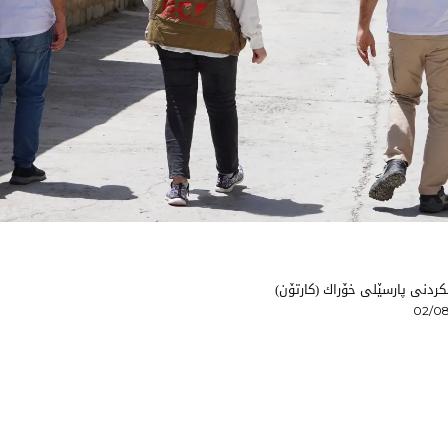
ردنی پارسێلی خۆراك (كارتۆن)
02/08