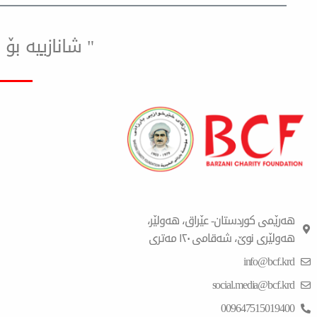
" شانازییه ب
هەرێمی کوردستان- عێراق، هەولێر،
هەولێری نوێ، شەقامی ١٢٠ مەتری
info@bcf.krd
social.media@bcf.krd
009647515019400