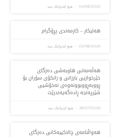
04/08/2026
هیچ لێدوانێک نییە
هەلیکار – کارمەندی پڕۆگرام
02/08/2026
هیچ لێدوانێک نییە
هه‌ڵه‌مه‌تی هاو‌به‌شی ده‌زگای
خێرخوازیی بارزانی و زانكۆی سۆران بۆ
ڕووبه‌ڕووبوونه‌وه‌ی نه‌خۆشیی
شێرپه‌نجه‌ ڕاده‌گه‌یه‌ندرێت
28/07/2026
هیچ لێدوانێک نییە
هەواڵنامەی چالاکییەکانی دەزگای