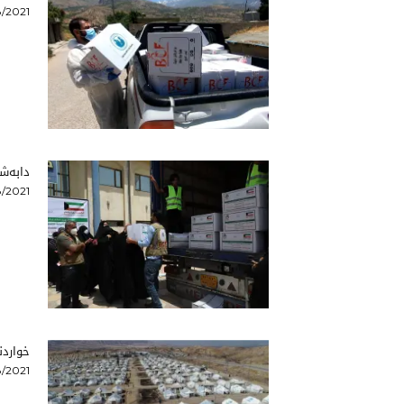
/2021
دابەشك
/2021
خواردن
/2021