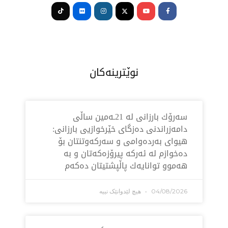
f
نوێترینەکان
سه‌رۆك بارزانی له‌ 21ـه‌مین ساڵی
ەزراندنی دەزگای خێرخوازیی بارزانی:
ای بەردەوامی و سەركەوتنتان بۆ
وازم لە ئەركە پیرۆزەكەتان و بە
وو توانایەك پاڵپشتیتان دەكەم
04/08/2
هیچ لێدوانێک نییە