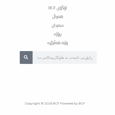
m
لۆگۆی BCF
هەواڵ
سەردان
پرۆژە
وێنە هەڵبژێرە
Sea
Copyright © 2026 BCF Powered by BCF