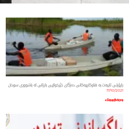
به‌ هاوكارییه‌كانی ده‌زگای خێرخوازیی بارزانی له‌ باشووری سودان