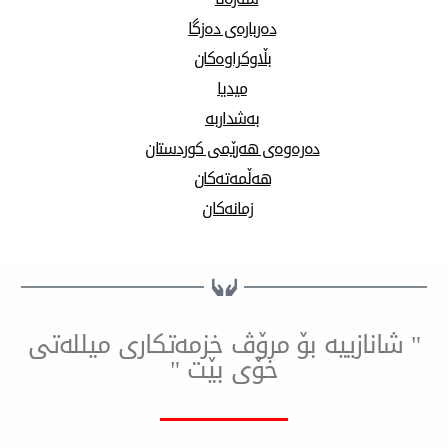
دەربارەی دەزگا
بڵاوکراوەکان
میدیا
بەشداربە
دەرەوەی هەرێمی کوردستان
هەڵمەتەکان
زمانەکان
ییه بۆ مرۆڤ خزمەتكاری میللەتی
خۆی بێت "