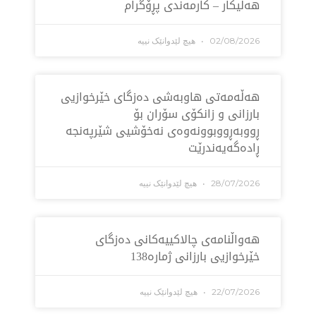
یکار – کارمەندی پڕۆگرام
02/08/2
هیچ لێدوانێک نییە
ڵه‌مه‌تی هاو‌به‌شی ده‌زگای خێرخوازیی
زانی و زانكۆی سۆران بۆ
به‌ڕووبوونه‌وه‌ی نه‌خۆشیی شێرپه‌نجه‌
ه‌گه‌یه‌ندرێت
28/07/2
هیچ لێدوانێک نییە
اڵنامەی چالاکییەکانی دەزگای
خوازیی بارزانی ژمارە138
22/07/2
هیچ لێدوانێک نییە