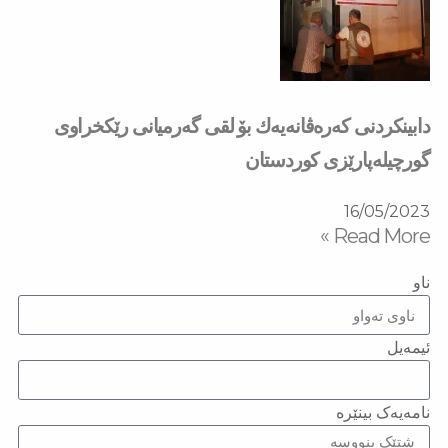
دابینکردنی کەرەڤانەیەك بۆ لقی گەرمیانی رێکخراوی
گورچیلەپارێزی کوردستان
16/05/2023
Read More »
ناو
ئیمەیل
نامەیەک بینێرە