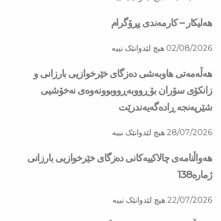
هەلیکار – کارمەندی پڕۆگرام
02/08/2026
هیچ لێدوانێک نییە
هه‌ڵه‌مه‌تی هاو‌به‌شی ده‌زگای خێرخوازیی بارزانی و
زانكۆی سۆران بۆ ڕووبه‌ڕووبوونه‌وه‌ی نه‌خۆشیی
شێرپه‌نجه‌ ڕاده‌گه‌یه‌ندرێت
28/07/2026
هیچ لێدوانێک نییە
هەواڵنامەی چالاکییەکانی دەزگای خێرخوازیی بارزانی
ژمارە138
22/07/2026
هیچ لێدوانێک نییە