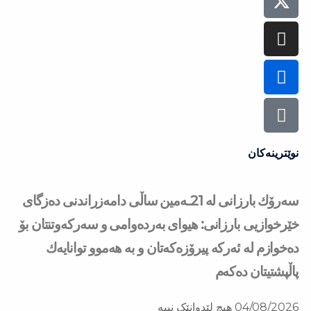
نوێترینەکان
سه‌رۆك بارزانی له‌ 21ـه‌مین ساڵی دامەزراندنی دەزگای
خێرخوازیی بارزانی: هیوای بەردەوامی و سەركەوتنتان بۆ
دەخوازم لە ئەركە پیرۆزەكەتان و بە هەموو توانایەك
پاڵپشتیتان دەكەم
04/08/2026
هیچ لێدوانێک نییە