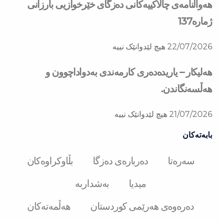
هەواڵنامەی چالاکییەکانی دەزگای خێرخوازیی بارزانی
ژمارە137
22/07/2026
هیچ لێدوانێک نییە
هەلیکار – یاریدەدەری کارمەندی بەدواداچوون و
هەڵسەنگاندن.
21/07/2026
هیچ لێدوانێک نییە
بابەتەکان
سەرەتا
دەربارەی دەزگا
بڵاوکراوەکان
میدیا
بەشداربە
دەرەوەی هەرێمی کوردستان
هەڵمەتەکان