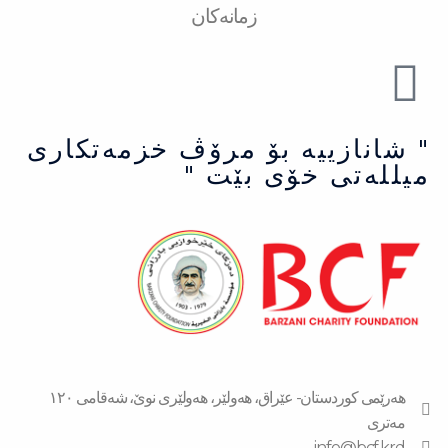
زمانەکان
" شانازییه بۆ مرۆڤ خزمەتكاری
میللەتی خۆی بێت "
هەرێمی کوردستان- عێراق، هەولێر، هەولێری نوێ، شەقامی ١٢٠
مەتری
info@bcf.krd