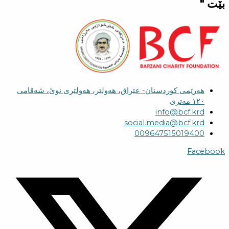
بێت "
هەرێمی کوردستان- عێراق، هەولێر، هەولێری نوێ، شەقامی
١٢٠ مەتری
info@bcf.krd
social.media@bcf.krd
009647515019400
Facebook