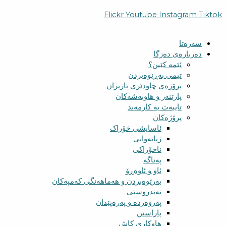
Flickr
Youtube
Instagram
Tiktok
سەرەتا
دەربارەی دەزگا
ئێمە کێین؟
تیمی بەڕێوەبردن
پرۆژەی چاودێری ئازیزان
پارتنەر و هاوبەشەکان
تایبەت بە کارمەند
پرۆژەکان
ئاسایشی خۆراک
ژیانەوانی
ناخۆراکی
پەناگە
ئاو و ئاوەڕۆ
بەرێوەبردن و هەماهەنگی کەمپەکان
تەندروستی
پەروەردە و پەرەپێدان
پاراستن
هاوکاری کاش