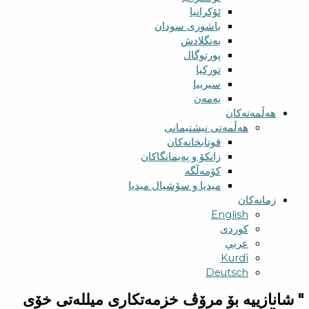
ئۆکرانیا
باشوری سودان
بەنگلادش
پورتوگال
تورکیا
سیربیا
یەمەن
هەڵمەتەکان
هەڵمەتی نیشتیمانی
قوتابخانەکان
زانکۆ و پەیمانگاکان
کۆمەڵگە
میدیا و سۆشیال میدیا
زمانەکان
English
کوردی
عربي
Kurdî
Deutsch
" شانازییه بۆ مرۆڤ خزمەتكاری میللەتی خۆی