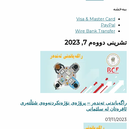
ببەخشە
Visa & Master Card
PayPal
Wire Bank Transfer
تشرینی دووەم 7, 2023
راگەیاندنی تەندەر – پرۆژەی نۆژەنكردنەوەی شێڵتەری
ئافرەتان لە سلێمانی
07/11/2023