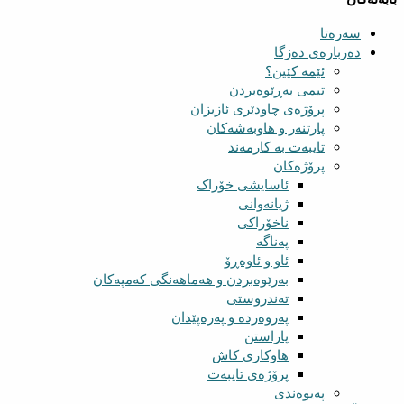
سەرەتا
دەربارەی دەزگا
ئێمە کێین؟
تیمی بەڕێوەبردن
پرۆژەی چاودێری ئازیزان
پارتنەر و هاوبەشەکان
تایبەت بە کارمەند
پرۆژەکان
ئاسایشی خۆراک
ژیانەوانی
ناخۆراکی
پەناگە
ئاو و ئاوەڕۆ
بەرێوەبردن و هەماهەنگی کەمپەکان
تەندروستی
پەروەردە و پەرەپێدان
پاراستن
هاوکاری کاش
پرۆژەی تایبەت
پەیوەندی