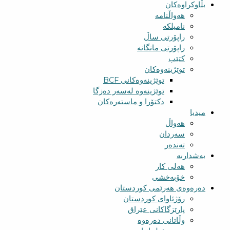
بڵاوکراوەکان
هەواڵنامە
نامیلکە
راپۆرتی ساڵ
راپۆرتی مانگانە
کتێب
توێژینەوەکان
توێژینەوەکانی BCF​
توێژینەوە لەسەر دەزگا
دکتۆرا و ماستەرەکان
میدیا
‌‌هەواڵ
سه‌ردان
تەندەر
بەشداربە
هەلی کار
خۆبەخشی
دەرەوەی هەرێمی کوردستان
رۆژئاوای کوردستان
پارێزگاکانی عێراق
وڵاتانی دەرەوە