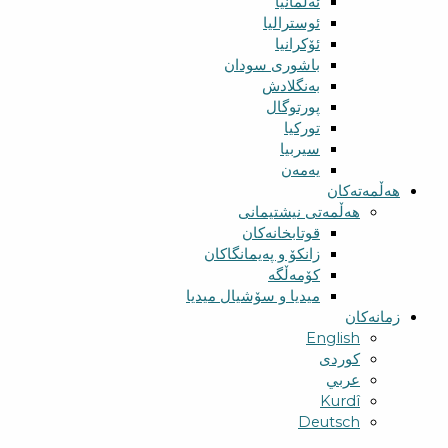
ئەلمانیا
ئوسترالیا
ئۆکرانیا
باشوری سودان
بەنگلادش
پورتوگال
تورکیا
سیربیا
یەمەن
هەڵمەتەکان
هەڵمەتی نیشتیمانی
قوتابخانەکان
زانکۆ و پەیمانگاکان
کۆمەڵگە
میدیا و سۆشیال میدیا
زمانەکان
English
کوردی
عربي
Kurdî
Deutsch