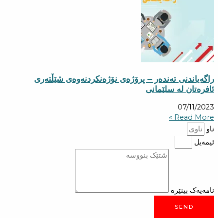
راگەیاندنی تەندەر – پرۆژەی نۆژەنكردنەوەی شێڵتەری
ئافرەتان لە سلێمانی
07/11/2023
Read More »
ناو
ئیمەیل
نامەیەک بینێرە
SEND