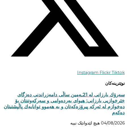
Instagram
Flickr
Tiktok
نوێترینەکان
سه‌رۆك بارزانی له‌ 21ـه‌مین ساڵی دامەزراندنی دەزگای
خێرخوازیی بارزانی: هیوای بەردەوامی و سەركەوتنتان بۆ
دەخوازم لە ئەركە پیرۆزەكەتان و بە هەموو توانایەك پاڵپشتیتان
دەكەم
04/08/2026
هیچ لێدوانێک نییە