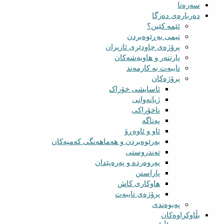
سەرەتا
دەربارەی دەزگا
ئێمە کێین؟
تیمی بەڕێوەبردن
پرۆژەی چاودێری ئازیزان
پارتنەر و هاوبەشەکان
تایبەت بە کارمەند
پرۆژەکان
ئاسایشی خۆراک
ژیانەوانی
ناخۆراکی
پەناگە
ئاو و ئاوەڕۆ
بەرێوەبردن و هەماهەنگی کەمپەکان
تەندروستی
پەروەردە و پەرەپێدان
پاراستن
هاوکاری کاش
پرۆژەی تایبەت
پەیوەندی
بڵاوکراوەکان