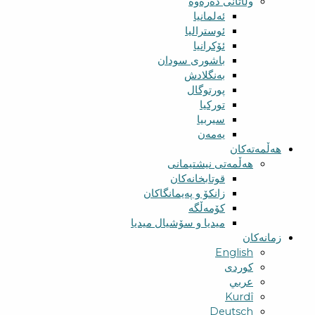
وڵاتانی دەرەوە
ئەلمانیا
ئوسترالیا
ئۆکرانیا
باشوری سودان
بەنگلادش
پورتوگال
تورکیا
سیربیا
یەمەن
هەڵمەتەکان
هەڵمەتی نیشتیمانی
قوتابخانەکان
زانکۆ و پەیمانگاکان
کۆمەڵگە
میدیا و سۆشیال میدیا
زمانەکان
English
کوردی
عربي
Kurdî
Deutsch