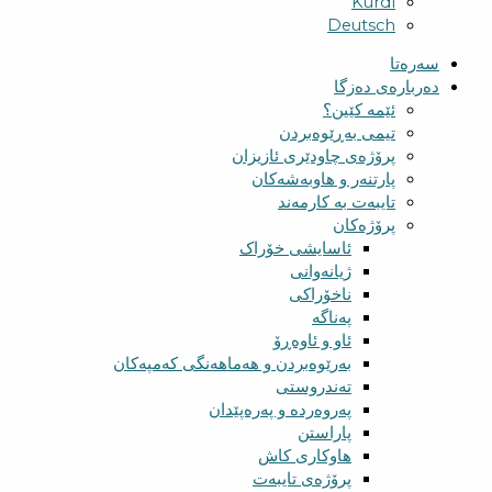
Kurdî
Deutsch
سەرەتا
دەربارەی دەزگا
ئێمە کێین؟
تیمی بەڕێوەبردن
پرۆژەی چاودێری ئازیزان
پارتنەر و هاوبەشەکان
تایبەت بە کارمەند
پرۆژەکان
ئاسایشی خۆراک
ژیانەوانی
ناخۆراکی
پەناگە
ئاو و ئاوەڕۆ
بەرێوەبردن و هەماهەنگی کەمپەکان
تەندروستی
پەروەردە و پەرەپێدان
پاراستن
هاوکاری کاش
پرۆژەی تایبەت