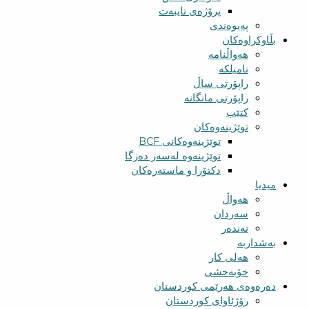
پرۆژەی تایبەت
پەیوەندی
بڵاوکراوەکان
هەواڵنامە
نامیلکە
راپۆرتی ساڵ
راپۆرتی مانگانە
کتێب
توێژینەوەکان
توێژینەوەکانی BCF​
توێژینەوە لەسەر دەزگا
دکتۆرا و ماستەرەکان
میدیا
‌‌هەواڵ
سه‌ردان
تەندەر
بەشداربە
هەلی کار
خۆبەخشی
دەرەوەی هەرێمی کوردستان
رۆژئاوای کوردستان