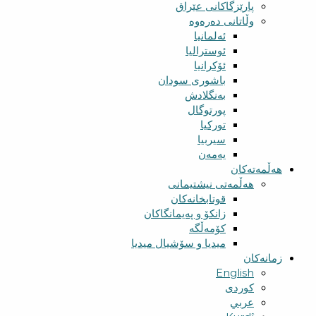
پارێزگاکانی عێراق
وڵاتانی دەرەوە
ئەلمانیا
ئوسترالیا
ئۆکرانیا
باشوری سودان
بەنگلادش
پورتوگال
تورکیا
سیربیا
یەمەن
هەڵمەتەکان
هەڵمەتی نیشتیمانی
قوتابخانەکان
زانکۆ و پەیمانگاکان
کۆمەڵگە
میدیا و سۆشیال میدیا
زمانەکان
English
کوردی
عربي