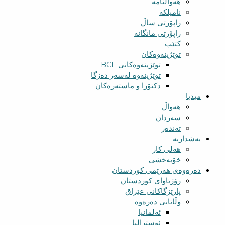
هەواڵنامە
نامیلکە
راپۆرتی ساڵ
راپۆرتی مانگانە
کتێب
توێژینەوەکان
توێژینەوەکانی BCF​
توێژینەوە لەسەر دەزگا
دکتۆرا و ماستەرەکان
میدیا
‌‌هەواڵ
سه‌ردان
تەندەر
بەشداربە
هەلی کار
خۆبەخشی
دەرەوەی هەرێمی کوردستان
رۆژئاوای کوردستان
پارێزگاکانی عێراق
وڵاتانی دەرەوە
ئەلمانیا
ئوسترالیا