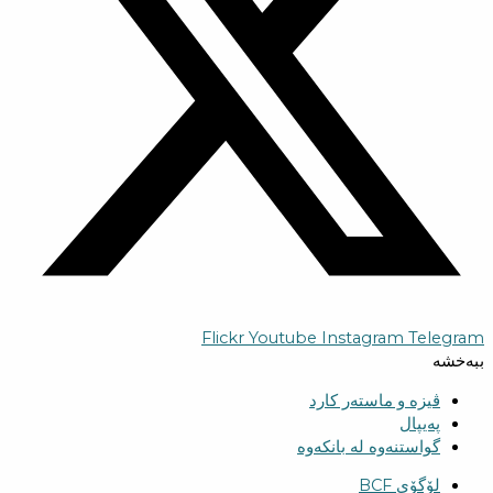
Flickr
Youtube
Instagram
Telegram
ببەخشە
ڤیزە و ماستەر کارد
پەیپال
گواستنەوە لە بانکەوە
لۆگۆی BCF