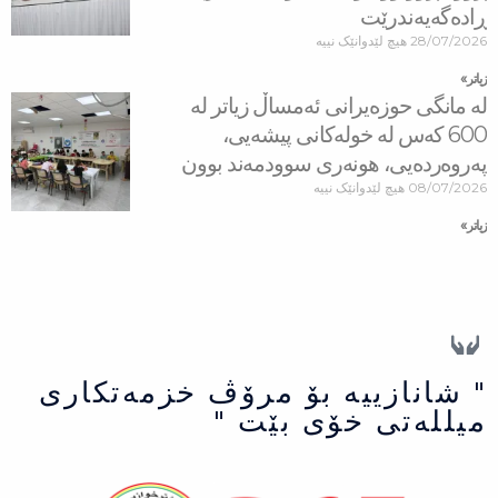
ڕاده‌گه‌یه‌ندرێت
28/07/2026
هیچ لێدوانێک نییە
زیاتر »
لە مانگی حوزەیرانی ئەمساڵ زیاتر له‌
600 كه‌س له‌ خولەكانی پیشەیی،
پەروەردەیی، هونەری سوودمه‌ند بوون
08/07/2026
هیچ لێدوانێک نییە
زیاتر »
" شانازییه بۆ مرۆڤ خزمەتكاری
میللەتی خۆی بێت "