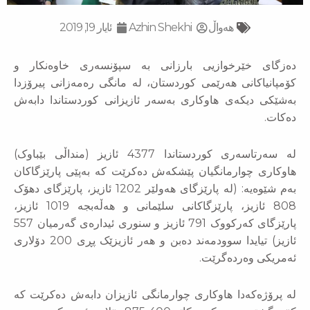
‌‌هەواڵ
Azhin Shekhi
ئایار 19, 2019
دەزگای خێرخوازیی بارزانی بە سپۆنسەری خاوەنکار و
کۆمپانیاکانی هەرێمی کوردستان، لە مانگی رەمەزانی پیرۆزدا
بەشێکی دیکەی هاوکاری بەسەر ئازیزانی کوردستاندا دابەش
دەکات.
لە سەرتاسەری کوردستاندا 4377 ئازیز (منداڵی بێباوک)
هاوکاری چوارمانگیان پێشکەش دەکرێت کە بەپێی پارێزگاکان
بەم شێوەیە: (لە پارێزگای هەولێر 1202 ئازیز، پارێزگای دهۆک
808 ئازیز، پارێزگاکانی سلێمانی و هەڵەبجە 1019 ئازیز،
پارێزگای کەرکووک 791 ئازیز و سنوری ئیدارەی گەرمیان 557
ئازیز) تیایدا سوودمەند دەبن و هەر ئازیزێک پڕی 200 دۆلاری
ئەمریکی وەردەگرێت.
لە پرۆژەکەدا هاوکاری چوارمانگی ئازیزان دابەش دەکرێت کە