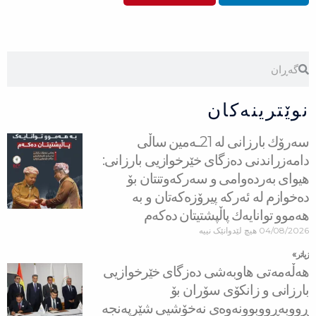
Search
Search
نوێترینەکان
سه‌رۆك بارزانی له‌ 21ـه‌مین ساڵی
دامەزراندنی دەزگای خێرخوازیی بارزانی:
هیوای بەردەوامی و سەركەوتنتان بۆ
دەخوازم لە ئەركە پیرۆزەكەتان و بە
هەموو توانایەك پاڵپشتیتان دەكەم
04/08/2026
هیچ لێدوانێک نییە
زیاتر »
هه‌ڵه‌مه‌تی هاو‌به‌شی ده‌زگای خێرخوازیی
بارزانی و زانكۆی سۆران بۆ
ڕووبه‌ڕووبوونه‌وه‌ی نه‌خۆشیی شێرپه‌نجه‌