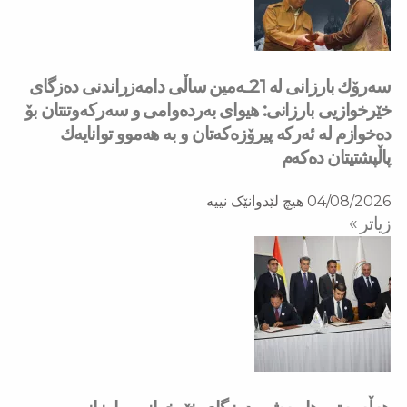
سه‌رۆك بارزانی له‌ 21ـه‌مین ساڵی دامەزراندنی دەزگای
خێرخوازیی بارزانی: هیوای بەردەوامی و سەركەوتنتان بۆ
دەخوازم لە ئەركە پیرۆزەكەتان و بە هەموو توانایەك
پاڵپشتیتان دەكەم
04/08/2026
هیچ لێدوانێک نییە
زیاتر »