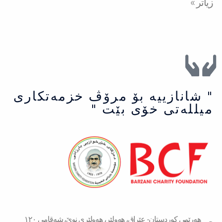
زیاتر »
" شانازییه بۆ مرۆڤ خزمەتكاری
میللەتی خۆی بێت "
هەرێمی کوردستان- عێراق، هەولێر، هەولێری نوێ، شەقامی ١٢٠