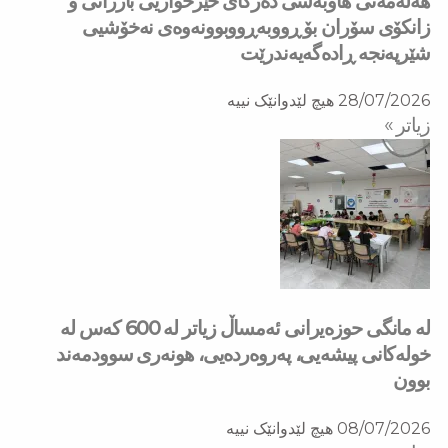
هه‌ڵه‌مه‌تی هاو‌به‌شی ده‌زگای خێرخوازیی بارزانی و
زانكۆی سۆران بۆ ڕووبه‌ڕووبوونه‌وه‌ی نه‌خۆشیی
شێرپه‌نجه‌ ڕاده‌گه‌یه‌ندرێت
28/07/2026
هیچ لێدوانێک نییە
زیاتر »
لە مانگی حوزەیرانی ئەمساڵ زیاتر له‌ 600 كه‌س له‌
خولەكانی پیشەیی، پەروەردەیی، هونەری سوودمه‌ند
بوون
08/07/2026
هیچ لێدوانێک نییە