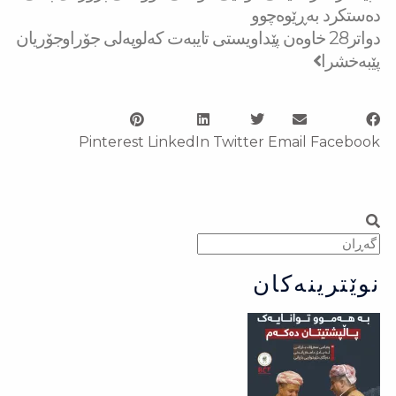
دەستكرد بەڕێوەچوو
دواتر
28 خاوەن پێداویستی تایبەت كەلوپەلی جۆراوجۆریان
پێبەخشرا
Pinterest
LinkedIn
Twitter
Email
Facebook
Search
Search
نوێترینەکان