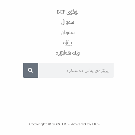
لۆگۆی BCF
هەواڵ
سەردان
پرۆژە
وێنە هەڵبژێرە
Sea
Copyright © 2026 BCF Powered by BCF