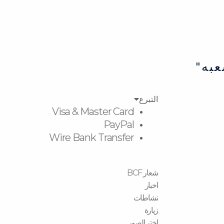
عبه"
التبرع
Visa & Master Card
PayPal
Wire Bank Transfer
شعار BCF
اخبار
نشاطات
زیارة
اختر الصور