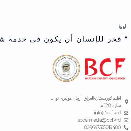
" فخر للإنسان أن يكون في خدمة ش
اقلیم كوردستان-العراق، أربیل، هولیری نوی،
شارع 120 م
info@bcf.krd
social.media@bcf.krd
009647515019400