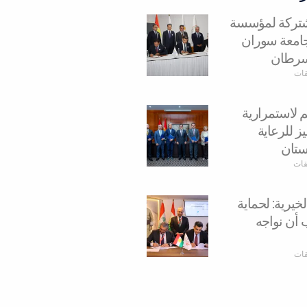
مشتركة لمؤسسة
وجامعة سوران
سرطان
قات
م لاستمرارية
ز للرعاية
ستان
يقات
يرية: لحماية
 أن نواجه
قات