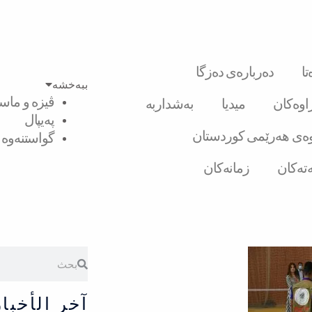
ا
دەربارەی دەزگا
ببەخشە
ڤیزە و ماست
راوەکان
میدیا
بەشداربە
پەیپال
ەی هەرێمی کوردستان
گواستنەوە ل
تەکان
زمانەکان
Search
Search
آخر الأخبار