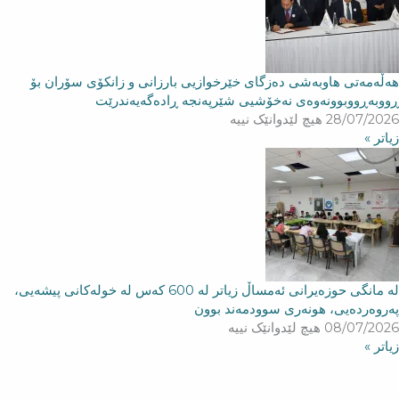
هه‌ڵه‌مه‌تی هاو‌به‌شی ده‌زگای خێرخوازیی بارزانی و زانكۆی سۆران بۆ
ڕووبه‌ڕووبوونه‌وه‌ی نه‌خۆشیی شێرپه‌نجه‌ ڕاده‌گه‌یه‌ندرێت
28/07/2026
هیچ لێدوانێک نییە
زیاتر »
لە مانگی حوزەیرانی ئەمساڵ زیاتر له‌ 600 كه‌س له‌ خولەكانی پیشەیی،
پەروەردەیی، هونەری سوودمه‌ند بوون
08/07/2026
هیچ لێدوانێک نییە
زیاتر »