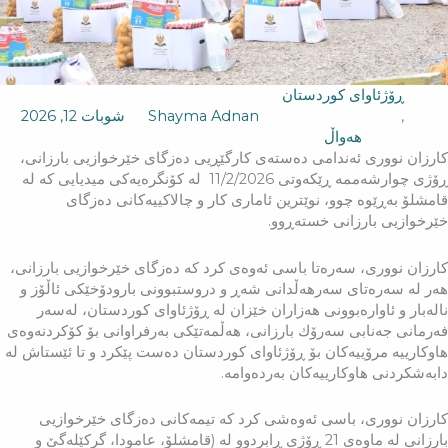
ڕۆژئاوای کوردستان
,
Shayma Adnan
شوبات 12, 2026
‌‌هەواڵ
كارزان نووری ئەندامی دەستەی كارگێڕیی دەزگای خێرخوازیی بارزانی،
ڕۆژی چوارشەممە ڕێكەوتی 11/2/2026 لە كۆنگرەیەكی میدیایی كە لە
قامشلۆ بەڕێوە چوو، نوێترین ئاماری كار و چالاكییەكانی دەزگای
خێرخوازیی بارزانی خستەڕوو.
كارزان نووری، سەرەتا باسی ئەوەی كرد كە دەزگای خێرخوازیی بارزانی،
هەر لە سەرەتای سەرهەڵدانی شەڕ و دروستبوونی بارودۆخێكی ئاڵۆز و
نالەبار و ئاوارەبوونی هەزاران خێزان لە ڕۆژئاوای كوردستان، لەسەر
فەرمانی جەنابی سەرۆك بارزانی، هەڵمەتێكی بەرفراوانی بۆ كۆكردنەوەی
هاوكارييە مرۆییەكان بۆ ڕۆژئاوای كوردستان دەست پێكرد و تا ئێستاش لە
دابەشكردنی هاوكارییەكان بەردەوامە.
كارزان نووری، باسی ئەوەشی كرد كە تیمەكانی دەزگای خێرخوازیی
بارزانی لە ماوەی 21 ڕۆژی ڕابردوو لە (قامشلۆ، عامودا، گركێلەگێ و