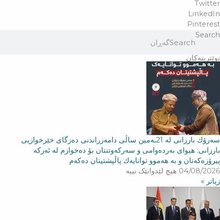
Twitter
LinkedIn
Pinterest
Search
Search
نوێترینەکان
سه‌رۆك بارزانی له‌ 21ـه‌مین ساڵی دامەزراندنی دەزگای خێرخوازیی
بارزانی: هیوای بەردەوامی و سەركەوتنتان بۆ دەخوازم لە ئەركە
پیرۆزەكەتان و بە هەموو توانایەك پاڵپشتیتان دەكەم
04/08/2026
هیچ لێدوانێک نییە
زیاتر »