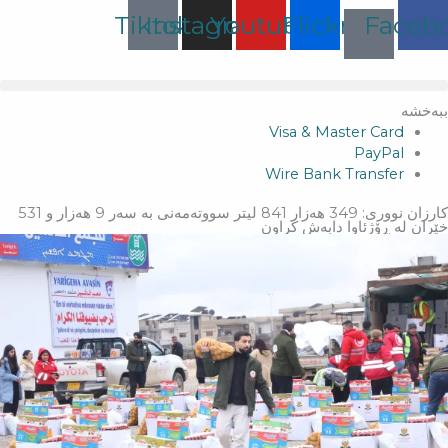
Ski
Tiktok
Instagram
Youtube
Flickr
Faceb
t
conten
ببەخشە
Visa & Master Card
PayPal
Wire Bank Transfer
كارزان نووری: 349 هەزار 841 لیتر سووتەمەنی بە سەر 9 هەزار و 531
خێران لە ڕۆژئاوا دابەش كراون