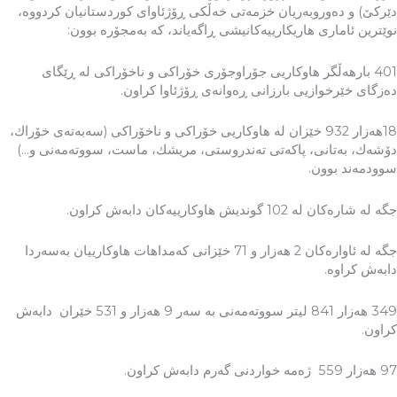
دێركێ) و دەوروبەریان خزمەتی خەڵكی ڕۆژئاوای كوردستانیان كردووە،
نوێترین ئاماری هاریكارییەكانیشی ڕاگەیاند، كە بەمجۆرە بوون:
401 بارهەڵگر هاوكاریی جۆراوجۆری خۆراكی و ناخۆراكی لە ڕێگای
دەزگای خێرخوازیی بارزانی ڕەوانەی ڕۆژئاوا كراون.
18هەزار 932 خێزان لە هاوكاریی خۆراكی و ناخۆراكی (سەبەتەی خۆراك،
دۆشەك، بەتانی، پاكەتی تەندروستی، مریشك، ماست، سووتەمەنی و…)
سوودمەند بوون.
جگە لە شارەكان لە 102 گوندیش هاوكارییەكان دابەش كراون.
جگە لە ئاوارەكان 2 هەزار و 71 خێزانی كەمداهات هاوكارییان بەسەردا
دابەش كراوە.
349 هەزار 841 لیتر سووتەمەنی بە سەر 9 هەزار و 531 خێران دابەش
كراون.
97 هەزار 559 ژەمە خواردنی گەرم دابەش كراون.