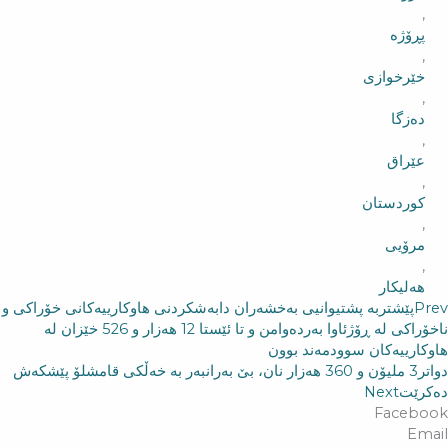
,
پڕۆژە
,
خێرخوازی
,
دەزگا
,
عێراق
,
کوردستان
,
مرۆیی
,
هەلیکار
Prev
پێشتر
بە پشتیوانیی بەخشەران دابەشكردنی هاوكارییەكانی خۆراكی و
ناخۆراكی لە ڕۆژئاوا بەردەوامن و تا ئێستا 12 هەزار و 526 خێزان لە
هاوكاريیەكان سوودمەند بوون
دواتر
3 ملیۆن و 360 هەزار نان، بێ بەرانبەر بە خەڵكی قامشلۆ پێشكەش
دەكرێت
Next
Facebook
Email