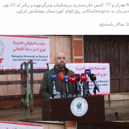
8 هەزار و 77 كەس چارەسەری پزیشكییان وەرگرتووە و زیاتر لە 20 تۆن
دەرمان بە نەخۆشخانەكانی ڕۆژئاوای كوردستان پێشكەش كراون.
ئا: سالار بابەشێخ