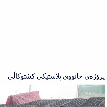
Ski
t
conten
پرۆژەی خانووی پلاستیكی كشتوكاڵی