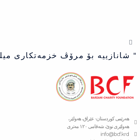
" شانازییه بۆ مرۆڤ خزمەتكاری میل
هەرێمی کوردستان- عێراق، هەولێر،
هەولێری نوێ، شەقامی ١٢٠ مەتری
info@bcf.krd