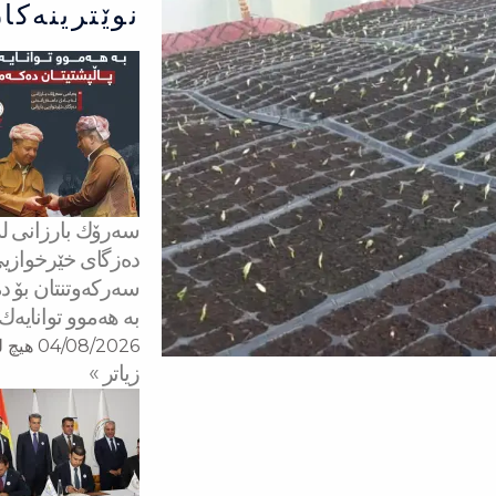
نوێترینەکا
دەزگای خێرخوازیی
سەركەوتنتان بۆ دە
بە هەموو توانایەك
04/08/2026
هیچ ل
زیاتر »