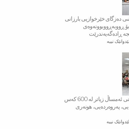
ه‌شی ده‌زگای خێرخوازیی بارزانی
 ڕووبه‌ڕووبوونه‌وه‌ی
‌ ڕاده‌گه‌یه‌ندرێت
ێدوانێک نییە
لە مانگی حوزەیرانی ئەمساڵ زیاتر له‌ 600 كه‌س
ەیی، پەروەردەیی، هونەری
ێدوانێک نییە