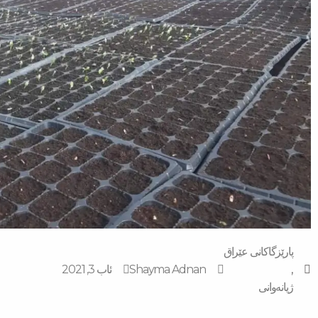
پارێزگاکانی عێراق
,
Shayma Adnan
ئاب 3, 2021
ژیانەوانی