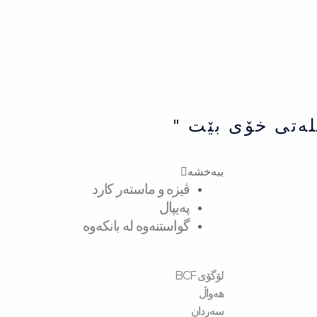
لەتی خۆی بێت "
ببەخشە
ڤیزە و ماستەر کارد
پەیپال
گواستنەوە لە بانکەوە
لۆگۆی BCF
هەواڵ
سەردان