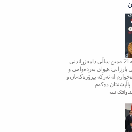
ن
سه‌رۆك بارزانی له‌ 21ـه‌مین ساڵی دامەزراندنی
 بارزانی: هیوای بەردەوامی و
خوازم لە ئەركە پیرۆزەكەتان و
 پاڵپشتیتان دەكەم
ێدوانێک نییە