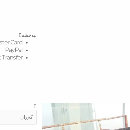
ببەخشە
ster Card
PayPal
 Transfer
Search
Search