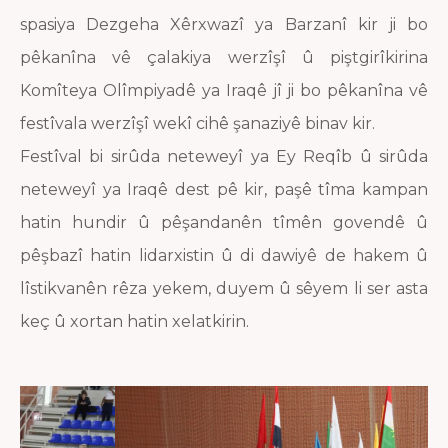
spasiya Dezgeha Xêrxwazî ya Barzanî kir ji bo
pêkanîna vê çalakiya werzîşî û piştgirîkirina
Komîteya Olîmpiyadê ya Iraqê jî ji bo pêkanîna vê
festîvala werzîşî wekî cihê şanaziyê binav kir.
Festîval bi sirûda neteweyî ya Ey Reqîb û sirûda
neteweyî ya Iraqê dest pê kir, paşê tîma kampan
hatin hundir û pêşandanên tîmên govendê û
pêşbazî hatin lidarxistin û di dawiyê de hakem û
lîstikvanên rêza yekem, duyem û sêyem li ser asta
keç û xortan hatin xelatkirin.