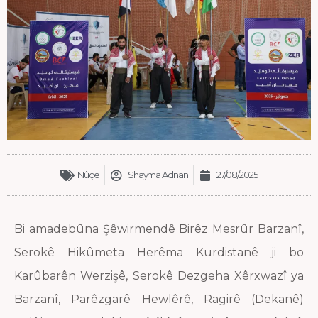
Nûçe
Shayma Adnan
27/08/2025
Bi amadebûna Şêwirmendê Birêz Mesrûr Barzanî,
Serokê Hikûmeta Herêma Kurdistanê ji bo
Karûbarên Werzişê, Serokê Dezgeha Xêrxwazî ya
Barzanî, Parêzgarê Hewlêrê, Ragirê (Dekanê)