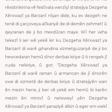
rêxistinkirina vê festîvala werzîşî stratejiya Dezgeha
Xêrxwazî ya Barzanî nîşan dide, ku ev dezgeh ne
tenê di çarçoveya alîkariyê de di demên zehmetî û
qeyranan de ji bo mexdûran maye. Wî her wiha
tekezî li ser wê yekê kir ku Dezgeha Xêrxwazî ya
Barzanî di warê gihandina xizmetguzariyê de ji bo
hewcedaran hemû sînor derbas kiriye û ti rengek jî
cuda nekiriye, û got: “Dezgeha Xêrxwazî ya
Barzanî di warê raman û armancan de jî sînorên
xwe di xizmetê de derbas kiriye û stratejiyên wan
ên mezin hene, ji ber vê yekê em hemû bi karên
mezin ên mirovî û neteweyî yên Dezgeha
Xêrxwazî ya Barzanî şanaziyê dikin û eger em wekî