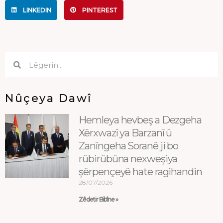
LINKEDIN
PINTEREST
Search
Search
Nûçeya Dawî
Hemleya hevbeş a Dezgeha
Xêrxwazî ya Barzanî û
Zanîngeha Soranê ji bo
rûbirûbûna nexweşiya
şêrpençeyê hate ragihandin
28/07/2026
Zêdetir Bibîne »