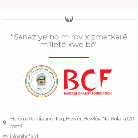
"Şanaziye bo mirov xizmetkarê
mîlletê xwe bê"
Herêma Kurdistanê - Iraq, Hewlêr, Hewlêra Nû, Kolana 120
metrî
info@bcf.krd