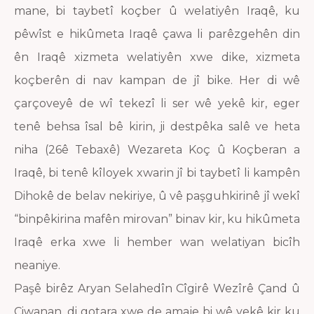
mane, bi taybetî koçber û welatiyên Iraqê, ku
pêwîst e hikûmeta Iraqê çawa li parêzgehên din
ên Iraqê xizmeta welatiyên xwe dike, xizmeta
koçberên di nav kampan de jî bike. Her di wê
çarçoveyê de wî tekezî li ser wê yekê kir, eger
tenê behsa îsal bê kirin, ji destpêka salê ve heta
niha (26ê Tebaxê) Wezareta Koç û Koçberan a
Iraqê, bi tenê kîloyek xwarin jî bi taybetî li kampên
Dihokê de belav nekiriye, û vê paşguhkirinê jî wekî
“binpêkirina mafên mirovan” binav kir, ku hikûmeta
Iraqê erka xwe li hember wan welatiyan bicîh
neaniye.
Paşê birêz Aryan Selahedîn Cîgirê Wezîrê Çand û
Ciwanan, di gotara xwe de amaje bi wê yekê kir ku