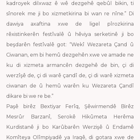
kadroyek dilxwaz ê wê dezgehê qebûl bikin, ti
sînorek me ji bo xizmetkirina bi wan re nîne.” Di
dawiya axaftina xwe de ligel pîrozkirina
rêxistinkerên festîvalê û hêviya serketinê ji bo
beşdarên festîvalê got: “Wekî Wezareta Çand û
Ciwanan, em bi hemû dezgehên xwe ve amade ne
ku di xizmeta armancên dezgehê de bin, çi di
werzîşê de, çi di warê çandî de, çi di warê xizmeta
ciwanan de û hemû warên ku Wezareta Çandî
dikare bi we re be.”
Paşê birêz Bextiyar Ferîq, Şêwirmendê Birêz
Mesrûr Barzanî, Serokê Hikûmeta Herêma
Kurdistanê ji bo Karûbarên Werzişê û Endamê
Komîteya Olîmpiyadê ya Iraqê, di gotara xwe de