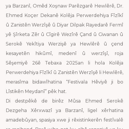
ya Barzanî, Omêd Xoşnaw Parêzgarê Hewlêrê, Dr.
Ehmed Koçer Dekanê Kolêja Perwerdehiya Fîzîkî
û Zanistên Werzîşê û Diyar Dilpak Rayedarê Fermî
yê Şîrketa Zêr û Cîgirê Wezîrê Çand û Ciwanan û
Serokê Yekîtiya Werzişê ya Hewlêrê û çend
kesayetên hikûmî, medenî û werzîşî, roja
Sêşemiyê 26ê Tebaxa 2025an li hola Kolêja
Perwerdehiya Fîzîkî û Zanistên Werzîşê li Hewlêrê,
merasîma bidawîhatina “Festivala Hêviyê ji bo
Lîstikên Meydanî” pêk hat.
Di destpêkê de birêz Mûsa Ehmed Serokê
Dezgeha Xêrxwazî ya Barzanî, ligel xêrhatina
amadebûyan, spasiya xwe ji rêxistinkerên festîvalê