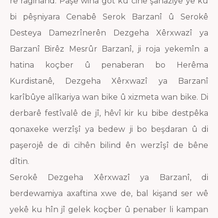
re ragihand. Paşê wiha got ku cihê şanaziyê ye ku
bi pêşniyara Cenabê Serok Barzanî û Serokê
Desteya Damezrînerên Dezgeha Xêrxwazî ya
Barzanî Birêz Mesrûr Barzanî, ji roja yekemîn a
hatina koçber û penaberan bo Herêma
Kurdistanê, Dezgeha Xêrxwazî ya Barzanî
karîbûye alîkariya wan bike û xizmeta wan bike. Di
derbarê festîvalê de jî, hêvî kir ku bibe destpêka
qonaxeke werzîşî ya bedew ji bo beşdaran û di
paşerojê de di cihên bilind ên werzîşî de bêne
dîtin.
Serokê Dezgeha Xêrxwazî ya Barzanî, di
berdewamiya axaftina xwe de, bal kişand ser wê
yekê ku hîn jî gelek koçber û penaber li kampan