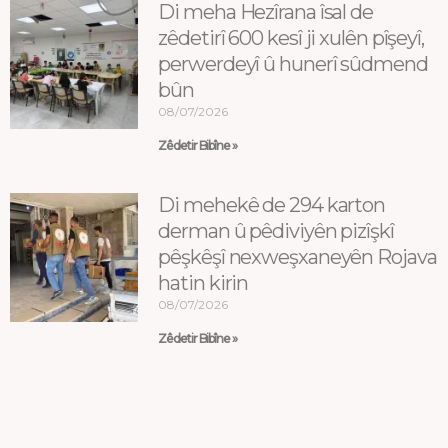
Di meha Hezîrana îsal de
zêdetirî 600 kesî ji xulên pîşeyî,
perwerdeyî û hunerî sûdmend
bûn
08/07/2026
Zêdetir Bibîne »
Di mehekê de 294 karton
derman û pêdiviyên pizîşkî
pêşkêşî nexweşxaneyên Rojava
hatin kirin
08/07/2026
Zêdetir Bibîne »