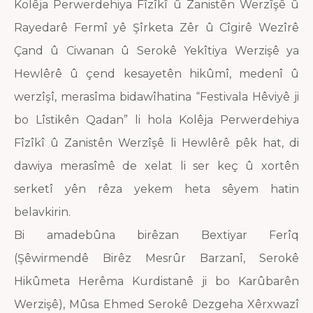
Kolêja Perwerdehiya Fîzîkî û Zanistên Werzîşê û
Rayedarê Fermî yê Şîrketa Zêr û Cîgirê Wezîrê
Çand û Ciwanan û Serokê Yekîtiya Werzişê ya
Hewlêrê û çend kesayetên hikûmî, medenî û
werzîşî, merasîma bidawîhatina “Festivala Hêviyê ji
bo Lîstikên Qadan” li hola Kolêja Perwerdehiya
Fîzîkî û Zanistên Werzîşê li Hewlêrê pêk hat, di
dawiya merasîmê de xelat li ser keç û xortên
serketî yên rêza yekem heta sêyem hatin
belavkirin.
Bi amadebûna birêzan Bextiyar Ferîq
(Şêwirmendê Birêz Mesrûr Barzanî, Serokê
Hikûmeta Herêma Kurdistanê ji bo Karûbarên
Werzişê), Mûsa Ehmed Serokê Dezgeha Xêrxwazî