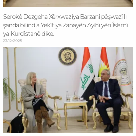
Serokê Dezgeha Xêrxwaziya Barzanî pêşwazî li
şanda bilind a Yekîtiya Zanayên Ayînî yên Îslamî
ya Kurdistanê dike.
23/12/2025