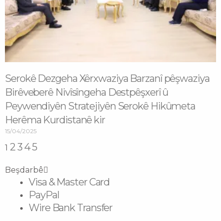
Serokê Dezgeha Xêrxwaziya Barzanî pêşwaziya
Birêveberê Nivîsîngeha Destpêşxerî û
Peywendiyên Stratejiyên Serokê Hikûmeta
Herêma Kurdistanê kir
15/04/2025
2
3
4
5
1
Beşdarbê
Visa & Master Card
PayPal
Wire Bank Transfer