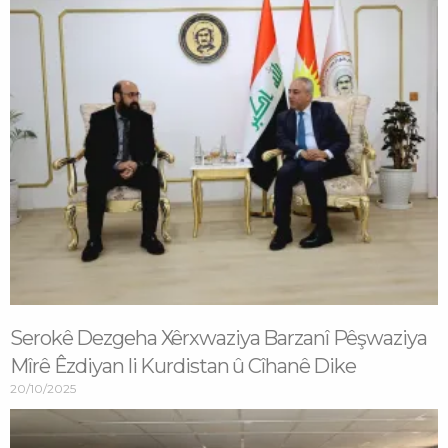
Serokê Dezgeha Xêrxwaziya Barzanî Pêşwaziya
Mîrê Êzdiyan li Kurdistan û Cîhanê Dike
20/10/2025