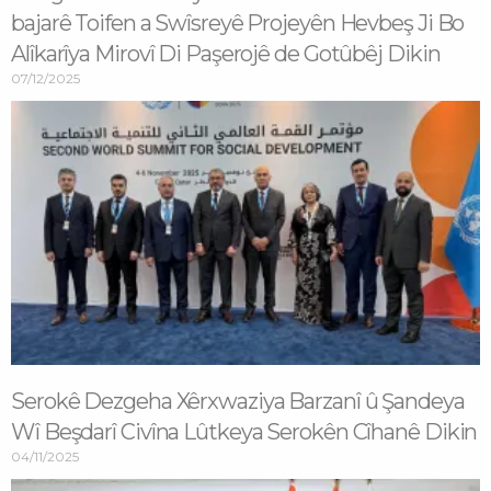
bajarê Toifen a Swîsreyê Projeyên Hevbeş Ji Bo
Alîkarîya Mirovî Di Paşerojê de Gotûbêj Dikin
07/12/2025
Serokê Dezgeha Xêrxwaziya Barzanî û Şandeya
Wî Beşdarî Civîna Lûtkeya Serokên Cîhanê Dikin
04/11/2025