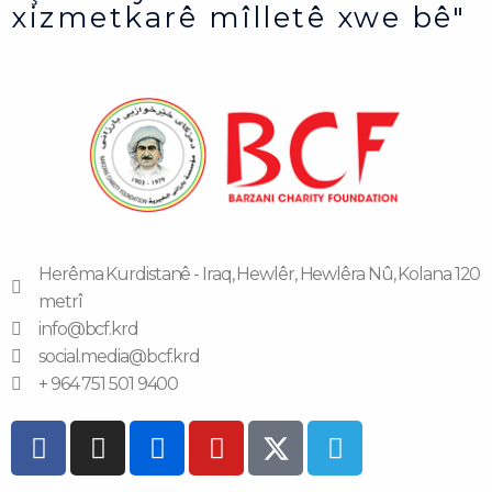
xizmetkarê mîlletê xwe bê"
Herêma Kurdistanê - Iraq, Hewlêr, Hewlêra Nû, Kolana 120
metrî
info@bcf.krd
social.media@bcf.krd
+ 964 751 501 9400
F
I
F
Y
T
a
n
l
o
e
c
s
i
u
l