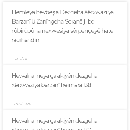
Hemleya hevbeş a Dezgeha Xêrxwazî ya
Barzanî û Zanîngeha Soranê ji bo
rûbirûbûna nexweşiya şêrpençeyê hate
ragihandin
28/07/2026
Hewalnameya çalakiyên dezgeha
xêrxwaziya barzanî hejmara 138
22/07/2026
Hewalnameya çalakiyên dezgeha