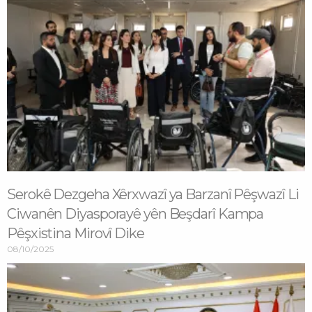
Serokê Dezgeha Xêrxwazî ya Barzanî Pêşwazî Li
Ciwanên Diyasporayê yên Beşdarî Kampa
Pêşxistina Mirovî Dike
08/10/2025