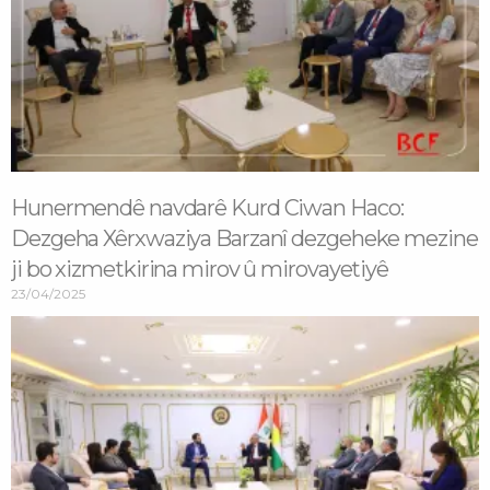
Hunermendê navdarê Kurd Ciwan Haco:
Dezgeha Xêrxwaziya Barzanî dezgeheke mezine
ji bo xizmetkirina mirov û mirovayetiyê
23/04/2025