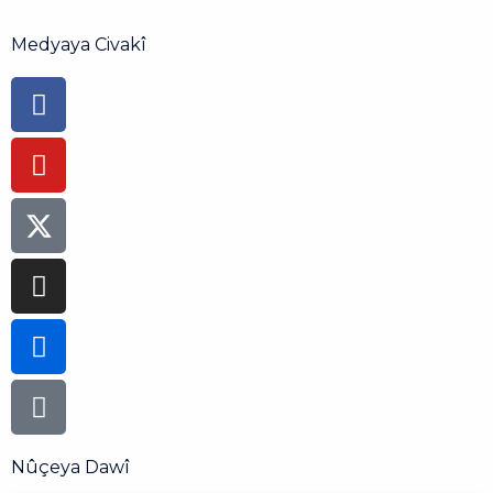
Medyaya Civakî
Facebook-
Youtube
Instagram
Flickr
Tiktok
f
Nûçeya Dawî