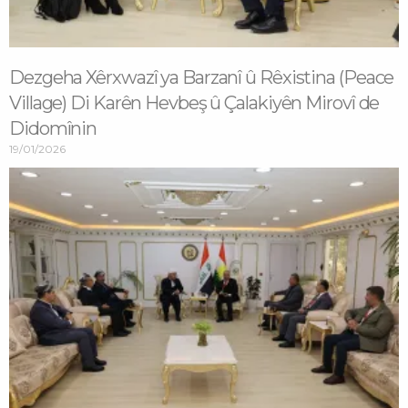
Dezgeha Xêrxwazî ya Barzanî û Rêxistina (Peace
Village) Di Karên Hevbeş û Çalakiyên Mirovî de
Didomînin
19/01/2026