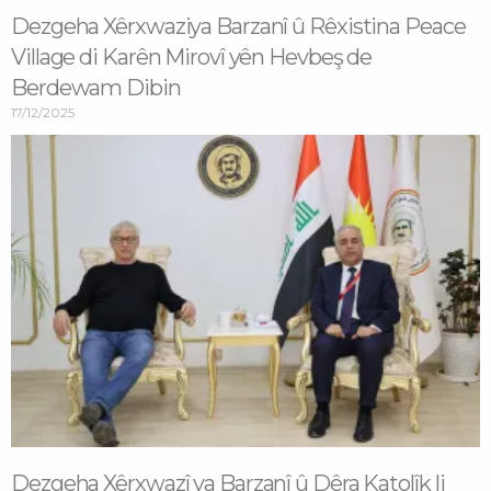
Dezgeha Xêrxwaziya Barzanî û Rêxistina Peace
Village di Karên Mirovî yên Hevbeş de
Berdewam Dibin
17/12/2025
Dezgeha Xêrxwazî ya Barzanî û Dêra Katolîk li