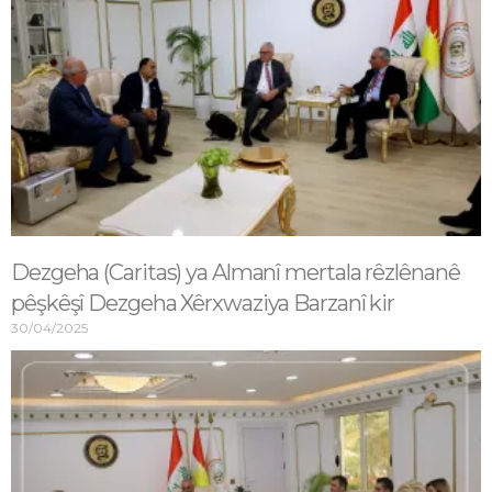
Dezgeha (Caritas) ya Almanî mertala rêzlênanê
pêşkêşî Dezgeha Xêrxwaziya Barzanî kir
30/04/2025