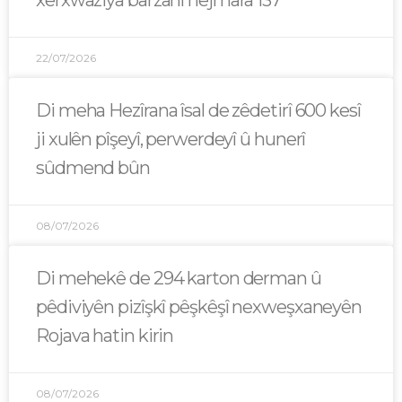
xêrxwaziya barzanî hejmara 137
22/07/2026
Di meha Hezîrana îsal de zêdetirî 600 kesî
ji xulên pîşeyî, perwerdeyî û hunerî
sûdmend bûn
08/07/2026
Di mehekê de 294 karton derman û
pêdiviyên pizîşkî pêşkêşî nexweşxaneyên
Rojava hatin kirin
08/07/2026