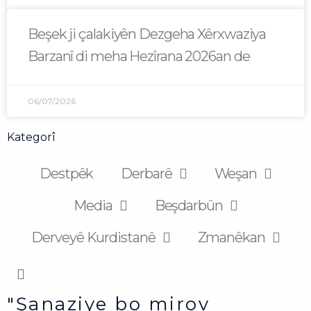
Beşek ji çalakiyên Dezgeha Xêrxwaziya
Barzanî di meha Hezîrana 2026an de
06/07/2026
Kategorî
Destpêk
Derbarê
Weşan
Media
Beşdarbûn
Derveyê Kurdistanê
Zmanêkan
"Şanaziye bo mirov