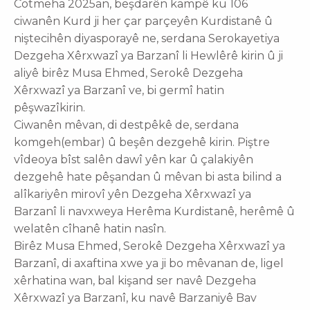
Cotmeha 2025an, beşdarên kampê ku 106
ciwanên Kurd ji her çar parçeyên Kurdistanê û
niştecihên diyasporayê ne, serdana Serokayetiya
Dezgeha Xêrxwazî ya Barzanî li Hewlêrê kirin û ji
aliyê birêz Musa Ehmed, Serokê Dezgeha
Xêrxwazî ya Barzanî ve, bi germî hatin
pêşwazîkirin.
Ciwanên mêvan, di destpêkê de, serdana
komgeh(embar) û beşên dezgehê kirin. Piştre
vîdeoya bîst salên dawî yên kar û çalakiyên
dezgehê hate pêşandan û mêvan bi asta bilind a
alîkariyên mirovî yên Dezgeha Xêrxwazî ya
Barzanî li navxweya Herêma Kurdistanê, herêmê û
welatên cîhanê hatin nasîn.
Birêz Musa Ehmed, Serokê Dezgeha Xêrxwazî ya
Barzanî, di axaftina xwe ya ji bo mêvanan de, ligel
xêrhatina wan, bal kişand ser navê Dezgeha
Xêrxwazî ya Barzanî, ku navê Barzaniyê Bav