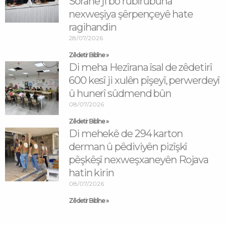
Soranê ji bo rûbirûbûna
nexweşiya şêrpençeyê hate
ragihandin
28/07/2026
Zêdetir Bibîne »
Di meha Hezîrana îsal de zêdetirî
600 kesî ji xulên pîşeyî, perwerdeyî
û hunerî sûdmend bûn
08/07/2026
Zêdetir Bibîne »
Di mehekê de 294 karton
derman û pêdiviyên pizîşkî
pêşkêşî nexweşxaneyên Rojava
hatin kirin
08/07/2026
Zêdetir Bibîne »