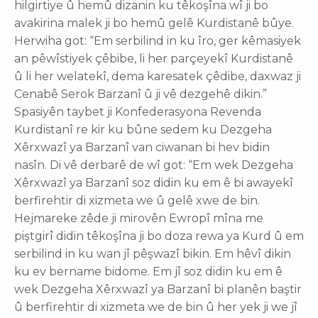
hilgirtiye û hemû dizanin ku têkoşîna wî ji bo
avakirina malek ji bo hemû gelê Kurdistanê bûye.
Herwiha got: “Em serbilind in ku îro, ger kêmasiyek
an pêwîstiyek çêbibe, li her parçeyekî Kurdistanê
û li her welatekî, dema karesatek çêdibe, daxwaz ji
Cenabê Serok Barzanî û ji vê dezgehê dikin.”
Spasiyên taybet ji Konfederasyona Revenda
Kurdistanî re kir ku bûne sedem ku Dezgeha
Xêrxwazî ya Barzanî van ciwanan bi hev bidin
nasîn. Di vê derbarê de wî got: “Em wek Dezgeha
Xêrxwazî ya Barzanî soz didin ku em ê bi awayekî
berfirehtir di xizmeta we û gelê xwe de bin.
Hejmareke zêde ji mirovên Ewropî mîna me
piştgirî didin têkoşîna ji bo doza rewa ya Kurd û em
serbilind in ku wan jî pêşwazî bikin. Em hêvî dikin
ku ev bername bidome. Em jî soz didin ku em ê
wek Dezgeha Xêrxwazî ya Barzanî bi planên baştir
û berfirehtir di xizmeta we de bin û her yek ji we jî