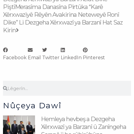
Piştî
Merasîma Danasîna Pirtûka “Karê
Xêrxwaziyê Rêyên Avakirina Neteweyê Ronî
Dike” Li Dezgeha Xêrxwazî ya Barzanî Hat Saz
Kirin
Facebook
Email
Twitter
LinkedIn
Pinterest
Search
Search
Nûçeya Dawî
Hemleya hevbeş a Dezgeha
Xêrxwazî ya Barzanî û Zanîngeha