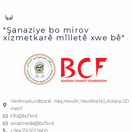
"Şanaziye bo mirov
xizmetkarê mîlletê xwe bê"
Herêma Kurdistanê - Iraq, Hewlêr, Hewlêra Nû, Kolana 120
metrî
info@bcf.krd
social.media@bcf.krd
+ 964 751 501 9400