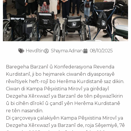
Hevdîtin
Shayma Adnan
08/10/2025
Baregeha Barzanî û Konfederasyona Revenda
Kurdistanî, ji bo hejmarek ciwanên diyasporayê
rêwîtiyek heft-rojî bo Herêma Kurdistanê saz dikin.
Ciwan di Kampa Pêşxistina Mirovî ya girêdayî
Dezgeha Xêrxwazî ya Barzanî de tên pêşwazîkirin
û bi cihên dîrokî û çandî yên Herêma Kurdistanê
re tên nasandin.
Di çarçoveya çalakiyên Kampa Pêşxistina Mirovî ya
Dezgeha Xêrxwazî ya Barzanî de, roja Sêşemiyê, 7ê