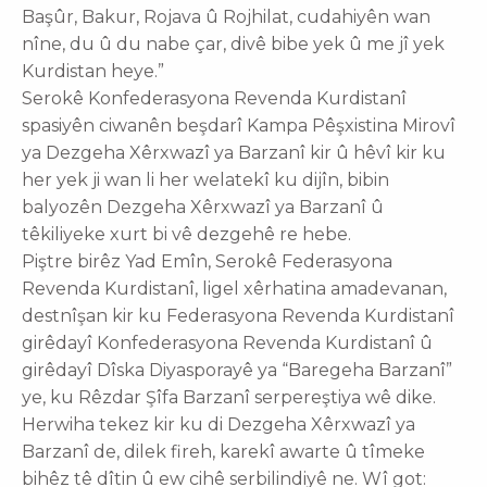
Başûr, Bakur, Rojava û Rojhilat, cudahiyên wan
nîne, du û du nabe çar, divê bibe yek û me jî yek
Kurdistan heye.”
Serokê Konfederasyona Revenda Kurdistanî
spasiyên ciwanên beşdarî Kampa Pêşxistina Mirovî
ya Dezgeha Xêrxwazî ya Barzanî kir û hêvî kir ku
her yek ji wan li her welatekî ku dijîn, bibin
balyozên Dezgeha Xêrxwazî ya Barzanî û
têkiliyeke xurt bi vê dezgehê re hebe.
Piştre birêz Yad Emîn, Serokê Federasyona
Revenda Kurdistanî, ligel xêrhatina amadevanan,
destnîşan kir ku Federasyona Revenda Kurdistanî
girêdayî Konfederasyona Revenda Kurdistanî û
girêdayî Dîska Diyasporayê ya “Baregeha Barzanî”
ye, ku Rêzdar Şîfa Barzanî serpereştiya wê dike.
Herwiha tekez kir ku di Dezgeha Xêrxwazî ya
Barzanî de, dilek fireh, karekî awarte û tîmeke
bihêz tê dîtin û ew cihê serbilindiyê ne. Wî got: