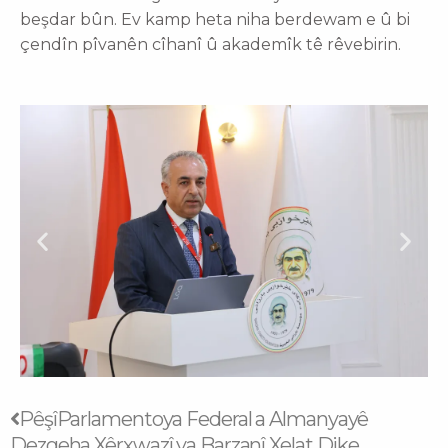
beşdar bûn. Ev kamp heta niha berdewam e û bi
çendîn pîvanên cîhanî û akademîk tê rêvebirin.
Prev
Next
Pêşî
Parlamentoya Federal a Almanyayê
Dezgeha Xêrxwazî ya Barzanî Xelat Dike