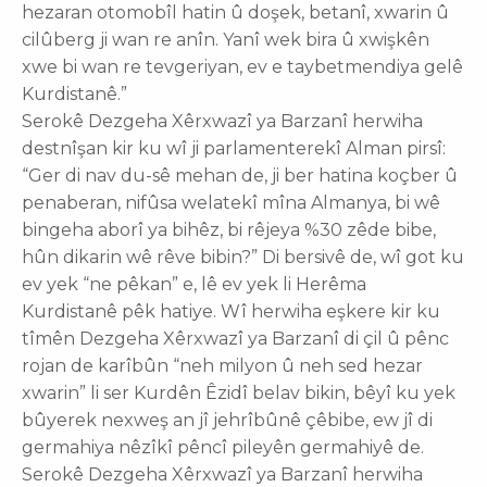
hezaran otomobîl hatin û doşek, betanî, xwarin û
cilûberg ji wan re anîn. Yanî wek bira û xwişkên
xwe bi wan re tevgeriyan, ev e taybetmendiya gelê
Kurdistanê.”
Serokê Dezgeha Xêrxwazî ya Barzanî herwiha
destnîşan kir ku wî ji parlamenterekî Alman pirsî:
“Ger di nav du-sê mehan de, ji ber hatina koçber û
penaberan, nifûsa welatekî mîna Almanya, bi wê
bingeha aborî ya bihêz, bi rêjeya %30 zêde bibe,
hûn dikarin wê rêve bibin?” Di bersivê de, wî got ku
ev yek “ne pêkan” e, lê ev yek li Herêma
Kurdistanê pêk hatiye. Wî herwiha eşkere kir ku
tîmên Dezgeha Xêrxwazî ya Barzanî di çil û pênc
rojan de karîbûn “neh milyon û neh sed hezar
xwarin” li ser Kurdên Êzidî belav bikin, bêyî ku yek
bûyerek nexweş an jî jehrîbûnê çêbibe, ew jî di
germahiya nêzîkî pêncî pileyên germahiyê de.
Serokê Dezgeha Xêrxwazî ya Barzanî herwiha