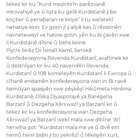
tekez kir ku “Kurd mezintirîn parêzvanê
mirovahiyê ye û tişta ku gelê Kurdistanê ji bo
koçber û penaberan re kiriye” li tu welatekî
nehatiye kirin. Ev gotin jî ji aliyê kes û rêxistinên
navneteweyî ve hatine gotin, yên ku bi çavên xwe
li Kurdistanê dîtine û behs kirine.
Piştre birêz Dr Îsmaîl Kamil, Serokê
Konfederasyona Revenda Kurdistanî, axaftinek kir
û destnîşan kir ku 40 navendên Revenda
Kurdistanî û 108 komeleyên Kurdistanî li Ewropa û
cîhanê endamên konfederasyona wan in. Bi navê
hemûyan spasiyên xwe pêşkêşî Hikûmeta Herêma
Kurdistanê, Dîska Diyasporayê ya Baregeha
Barzanî û Dezgeha Xêrxwazî ya Barzanî kir û
tekez kir ku konfederasyona wan Dezgeha
Xêrxwazî ya Barzanî wekî mala xwe dibîne. Wî
herwiha got: “Kurdistan mala me ye û divê em
hemû hewl bidin ji bo yekrêzî û têkiliyên xurt,