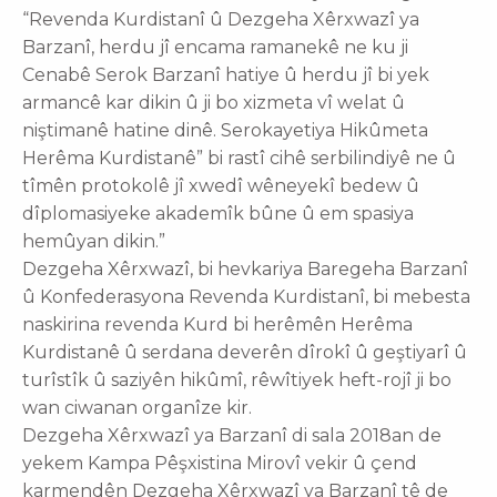
“Revenda Kurdistanî û Dezgeha Xêrxwazî ya
Barzanî, herdu jî encama ramanekê ne ku ji
Cenabê Serok Barzanî hatiye û herdu jî bi yek
armancê kar dikin û ji bo xizmeta vî welat û
niştimanê hatine dinê. Serokayetiya Hikûmeta
Herêma Kurdistanê” bi rastî cihê serbilindiyê ne û
tîmên protokolê jî xwedî wêneyekî bedew û
dîplomasiyeke akademîk bûne û em spasiya
hemûyan dikin.”
Dezgeha Xêrxwazî, bi hevkariya Baregeha Barzanî
û Konfederasyona Revenda Kurdistanî, bi mebesta
naskirina revenda Kurd bi herêmên Herêma
Kurdistanê û serdana deverên dîrokî û geştiyarî û
turîstîk û saziyên hikûmî, rêwîtiyek heft-rojî ji bo
wan ciwanan organîze kir.
Dezgeha Xêrxwazî ya Barzanî di sala 2018an de
yekem Kampa Pêşxistina Mirovî vekir û çend
karmendên Dezgeha Xêrxwazî ya Barzanî tê de