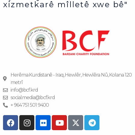
xizmetkarê mîlletê xwe bê"
Herêma Kurdistanê - Iraq, Hewlêr, Hewlêra Nû, Kolana 120
metrî
info@bcf.krd
social.media@bcf.krd
+ 964 751 501 9400
F
I
F
Y
T
a
n
l
o
e
c
s
i
u
l