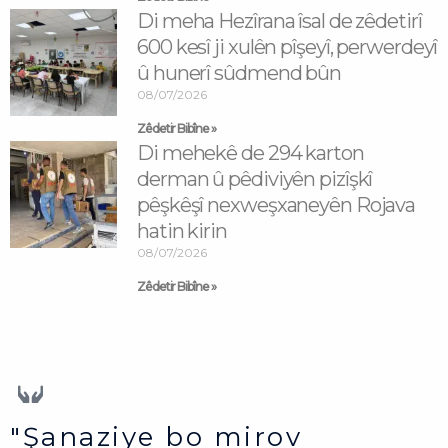
Di meha Hezîrana îsal de zêdetirî
600 kesî ji xulên pîşeyî, perwerdeyî
û hunerî sûdmend bûn
08/07/2026
Zêdetir Bibîne »
Di mehekê de 294 karton
derman û pêdiviyên pizîşkî
pêşkêşî nexweşxaneyên Rojava
hatin kirin
08/07/2026
Zêdetir Bibîne »
"Şanaziye bo mirov