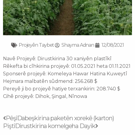
Projeyên Taybet
Shayma Adnan
12/08/2021
Navê Projeyê: Dirustkirina 30 xaniyên plastîkî
Rêkefta bi cîhkirina projeyê: 01.05.2021 heta 01.11.2021
Sponserê projeyê: Komeleya Hawar Hatina Kuweytî
Hejmara malbatên sûdmend: 256.268 $
Pereyê ji bo projeyê hatiye terxankirin: 208.740 $
Cihê projeyê: Dihok, Şingal, Nînowa
Prev
Next
Pêşî
Dabeşkirina paketên xorekê (karton)
Piştî
Dirustkirina komelgeha Dayik