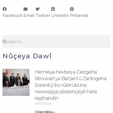
Facebook
Email
Twitter
LinkedIn
Pinterest
Search
Search
Nûçeya Dawî
Hemleya hevbeş a Dezgeha
Xêrxwazî ya Barzanî û Zanîngeha
Soranê ji bo rûbirûbûna
nexweşiya şêrpençeyê hate
ragihandin
28/07/2026
Zêdetir Bibîne »