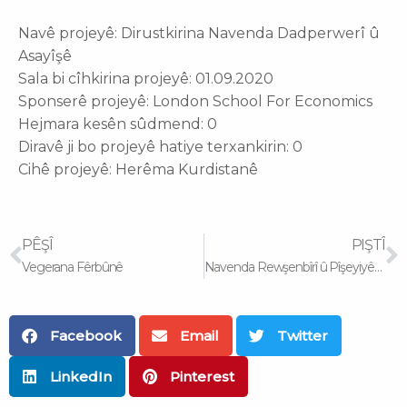
Navê projeyê: Dirustkirina Navenda Dadperwerî û
Asayîşê
Sala bi cîhkirina projeyê: 01.09.2020
Sponserê projeyê: London School For Economics
Hejmara kesên sûdmend: 0
Diravê ji bo projeyê hatiye terxankirin: 0
Cihê projeyê: Herêma Kurdistanê
Prev
N
PÊŞÎ
PIŞTÎ
Vegerana Fêrbûnê
Navenda Rewşenbîrî û Pîşeyiyên Dezgehê
Facebook
Email
Twitter
LinkedIn
Pinterest