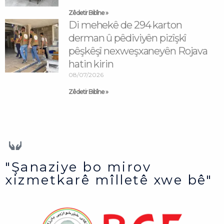
Zêdetir Bibîne »
Di mehekê de 294 karton
derman û pêdiviyên pizîşkî
pêşkêşî nexweşxaneyên Rojava
hatin kirin
08/07/2026
Zêdetir Bibîne »
"Şanaziye bo mirov
xizmetkarê mîlletê xwe bê"