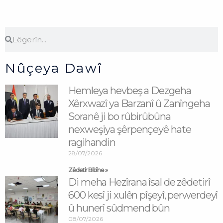
Search
Search
Nûçeya Dawî
Hemleya hevbeş a Dezgeha
Xêrxwazî ya Barzanî û Zanîngeha
Soranê ji bo rûbirûbûna
nexweşiya şêrpençeyê hate
ragihandin
28/07/2026
Zêdetir Bibîne »
Di meha Hezîrana îsal de zêdetirî
600 kesî ji xulên pîşeyî, perwerdeyî
û hunerî sûdmend bûn
08/07/2026